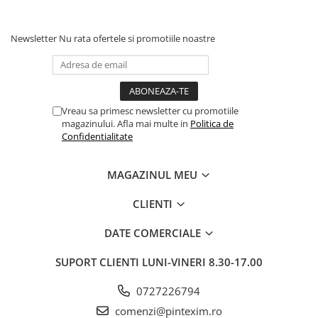
Pixuri si rezerve
Produse Craft
Newsletter
Nu rata ofertele si promotiile noastre
Ghiozdane si genti scolare
Genti laptop
Penare
Vreau sa primesc newsletter cu promotiile
magazinului. Afla mai multe in
Politica de
Carti si jocuri pentru copii
Confidentialitate
Carti de colorat si povestit
Jocuri / Party
MAGAZINUL MEU
Coperti scolare
CLIENTI
Diverse articole pentru scoala
Pachete scolare
DATE COMERCIALE
Produse curatenie
SUPORT CLIENTI
LUNI-VINERI 8.30-17.00
Instrumente de scris
Carioci
0727226794
Cerneala si rezerva pentru stilou
comenzi@pintexim.ro