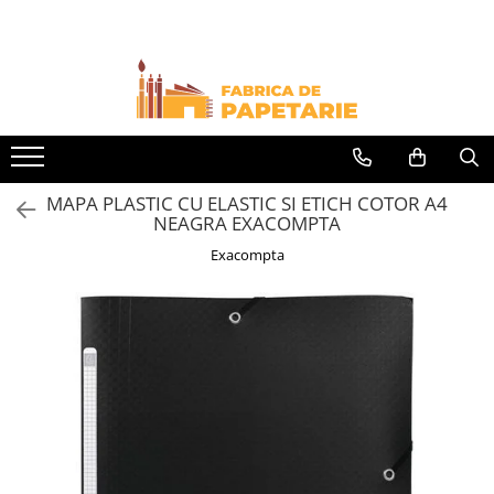
Toate Produsele
Hartie si articole din hartie
Hartie pentru copiator si cartoane
Hartie color pentru copiator
MAPA PLASTIC CU ELASTIC SI ETICH COTOR A4
Papetarie personalizata
NEAGRA EXACOMPTA
Pliante
Exacompta
Notes adeziv si index adeziv
Bloc Notes-uri brosate
Bloc Notes-uri spiralizate
Etichete
Plicuri personalizate
Plicuri
Tipizate