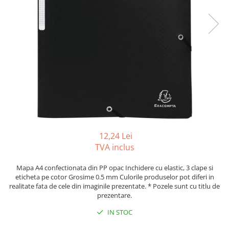
Tipizate autocopiative
Tipizate autocopiative
personalizate
Tipizate offset
Tipizate offset personalizate
Registre
Rezerva cub notes
Indigo si hartie carbon
Caiete pentru birou
12,24 Lei
Caiete A5
TVA inclus
Caiete A4
Produse si rechizite scolare
Mapa A4 confectionata din PP opac Inchidere cu elastic, 3 clape si
eticheta pe cotor Grosime 0.5 mm Culorile produselor pot diferi in
Caiete si produse din hartie
realitate fata de cele din imaginile prezentate. * Pozele sunt cu titlu de
prezentare.
Caiete A5
Caiete A4
IN STOC
Caiete si blocuri pentru desen