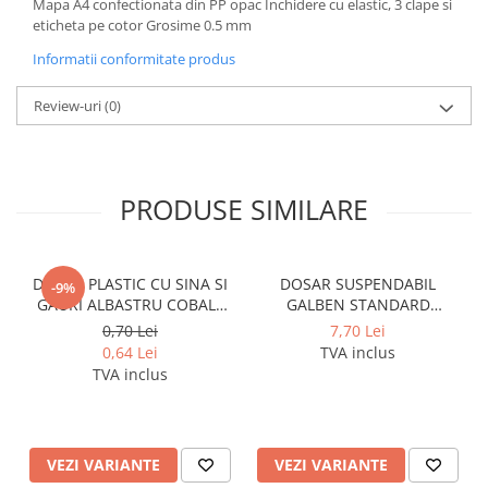
Mapa A4 confectionata din PP opac Inchidere cu elastic, 3 clape si
Cerneala si rezerva pentru stilou
eticheta pe cotor Grosime 0.5 mm
Stilouri
Informatii conformitate produs
Radiere
Review-uri
(0)
Creta scolara
Plastilina
Echere, rigle, raportoare, compase,
PRODUSE SIMILARE
sabloane, truse geometrie
Echere
Rigle
DOSAR PLASTIC CU SINA SI
DOSAR SUSPENDABIL
-9%
Compas scolar
GAURI ALBASTRU COBALT
GALBEN STANDARD
Sabloane
NOKI
PENDAFLEX ESSELTE
0,70 Lei
7,70 Lei
Truse geometrie
0,64 Lei
TVA inclus
TVA inclus
Foarfeci
Markere evidentiatoare text
Markere permanente
VEZI VARIANTE
VEZI VARIANTE
Markere speciale pentru desen