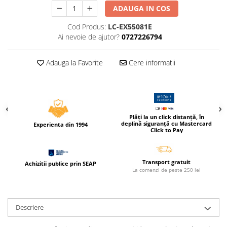
Caiete incepatori Tip I, II, III
ADAUGA IN COS
Caiete speciale
Cod Produs:
LC-EX55081E
Hartie creponata
Ai nevoie de ajutor?
0727226794
Hartie glacee
Vocabulare
Adauga la Favorite
Cere informatii
Ierbare scolare
Etichete scolare
Acuarele, guase, tempera si
pensule
Plăți la un click distanță, în
deplină siguranță cu Mastercard
Accesorii pictura
Experienta din 1994
Click to Pay
Carioci
Ascutitori
Transport gratuit
Achizitii publice prin SEAP
Creioane
La comenzi de peste 250 lei
Creioane cerate
Creioane colorate
Descriere
Creioane mecanice si rezerve