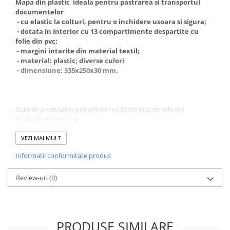
Mapa din plastic ideala pentru pastrarea si transportul
Coperti scolare
documentelor
Diverse articole pentru scoala
- cu elastic la colturi, pentru o inchidere usoara si sigura;
- dotata in interior cu 13 compartimente despartite cu
Pachete scolare
folie din pvc;
- margini intarite din material textil;
- material: plastic; diverse culori
- dimensiune: 335x250x30 mm.
Culorile produselor pot diferi in realitate fata de cele din
imaginile prezentate.
* Pozele sunt cu titlu de prezentare.
VEZI MAI MULT
Informatii conformitate produs
Review-uri
(0)
PRODUSE SIMILARE