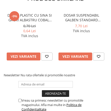
DOSAR PLASTIC CU SINA SI
DOSAR SUSPENDABIL
-9%
GAURI ALBASTRU COBALT
GALBEN STANDARD
NOKI
PENDAFLEX ESSELTE
0,70 Lei
7,70 Lei
0,64 Lei
TVA inclus
TVA inclus
VEZI VARIANTE
VEZI VARIANTE
Newsletter
Nu rata ofertele si promotiile noastre
Vreau sa primesc newsletter cu promotiile
magazinului. Afla mai multe in
Politica de
Confidentialitate