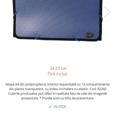
Foarfeci
Diverse articole organizare
Tipizate autocopiative
Carioci
Markere speciale pentru desen
arhivare
personalizate
Tus, tusiere
Ascutitori
Markere textile
Tipizate offset
Lipici
Creioane
Pixuri si rezerve
Tipizate offset personalizate
Perforatoare
Creioane cerate
Registre
Stilouri
Pioneze
Creioane colorate
Rezerva cub notes
Instrumente pentru proiectare
Suporti documente/accesorii de
Creioane mecanice si rezerve
Indigo si hartie carbon
birou/instrumente de scris
Cerneala si rezerva pentru stilou
Caiete pentru birou
Stilouri
Caiete A5
Caiete A4
34,23 Lei
Radiere
TVA inclus
Creta scolara
Plastilina
Mapa A4 din polipropilena, interior expandabil cu 13 compartimente
din plastic transparent, cu index, inchidere cu elastic. Cod: 82260
Echere, rigle, raportoare, compase,
Culorile produselor pot diferi in realitate fata de cele din imaginile
sabloane, truse geometrie
prezentate. * Pozele sunt cu titlu de prezentare.
Echere
IN STOC
Rigle