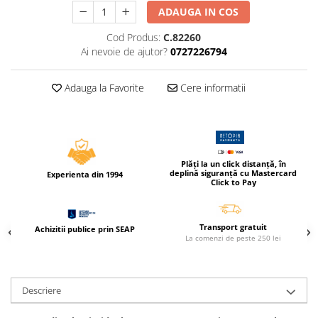
Compas scolar
ADAUGA IN COS
Sabloane
Cod Produs:
C.82260
Truse geometrie
Ai nevoie de ajutor?
0727226794
Foarfeci
Markere evidentiatoare text
Adauga la Favorite
Cere informatii
Markere permanente
Markere speciale pentru desen
Pixuri si rezerve
Plăți la un click distanță, în
deplină siguranță cu Mastercard
Produse Craft
Experienta din 1994
Click to Pay
Ghiozdane si genti scolare
Genti laptop
Transport gratuit
Achizitii publice prin SEAP
La comenzi de peste 250 lei
Penare
Carti si jocuri pentru copii
Carti de colorat si povestit
Descriere
Jocuri / Party