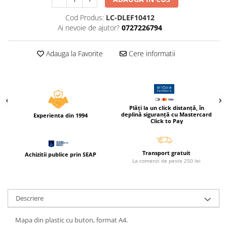
Compas scolar
Cod Produs:
LC-DLEF10412
Sabloane
Ai nevoie de ajutor?
0727226794
Truse geometrie
Foarfeci
Adauga la Favorite
Cere informatii
Markere evidentiatoare text
Markere permanente
Markere speciale pentru desen
Plăți la un click distanță, în
Pixuri si rezerve
deplină siguranță cu Mastercard
Experienta din 1994
Click to Pay
Produse Craft
Ghiozdane si genti scolare
Transport gratuit
Achizitii publice prin SEAP
Genti laptop
La comenzi de peste 250 lei
Penare
Carti si jocuri pentru copii
Descriere
Carti de colorat si povestit
Jocuri / Party
Mapa din plastic cu buton, format A4.