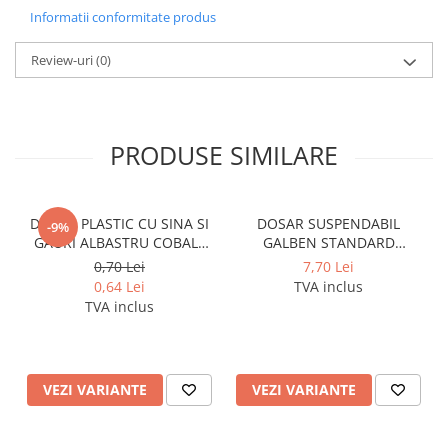
Coperti scolare
Informatii conformitate produs
Diverse articole pentru scoala
Review-uri
(0)
Pachete scolare
PRODUSE SIMILARE
DOSAR PLASTIC CU SINA SI
DOSAR SUSPENDABIL
-9%
GAURI ALBASTRU COBALT
GALBEN STANDARD
NOKI
PENDAFLEX ESSELTE
0,70 Lei
7,70 Lei
0,64 Lei
TVA inclus
TVA inclus
VEZI VARIANTE
VEZI VARIANTE