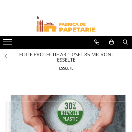
Toate Produsele
Hartie si articole din hartie
Hartie pentru copiator si cartoane
Hartie color pentru copiator
FOLIE PROTECTIE A3 10/SET 85 MICRONI
Papetarie personalizata
ESSELTE
Pliante
ESSELTE
Notes adeziv si index adeziv
Bloc Notes-uri brosate
Bloc Notes-uri spiralizate
Etichete
Plicuri personalizate
Plicuri
Tipizate