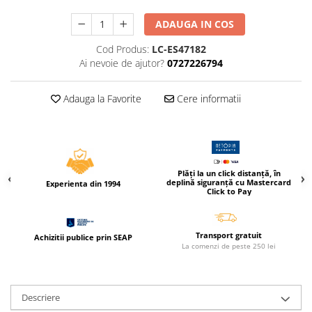
Caiete incepatori Tip I, II, III
ADAUGA IN COS
Caiete speciale
Hartie creponata
Cod Produs:
LC-ES47182
Ai nevoie de ajutor?
0727226794
Hartie glacee
Vocabulare
Adauga la Favorite
Cere informatii
Ierbare scolare
Etichete scolare
Acuarele, guase, tempera si
pensule
Accesorii pictura
Plăți la un click distanță, în
deplină siguranță cu Mastercard
Experienta din 1994
Carioci
Click to Pay
Ascutitori
Creioane
Transport gratuit
Achizitii publice prin SEAP
La comenzi de peste 250 lei
Creioane cerate
Creioane colorate
Creioane mecanice si rezerve
Descriere