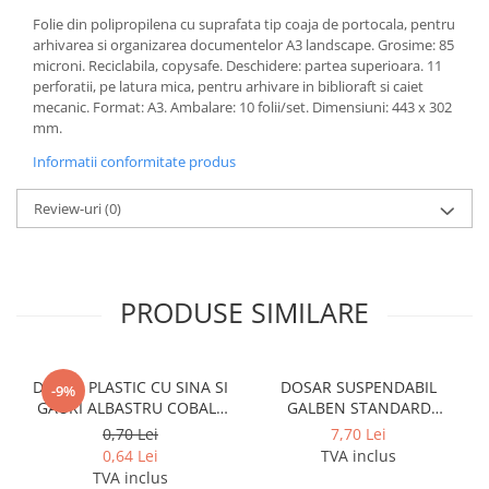
Cerneala si rezerva pentru stilou
Folie din polipropilena cu suprafata tip coaja de portocala, pentru
Stilouri
arhivarea si organizarea documentelor A3 landscape. Grosime: 85
microni. Reciclabila, copysafe. Deschidere: partea superioara. 11
Radiere
perforatii, pe latura mica, pentru arhivare in biblioraft si caiet
mecanic. Format: A3. Ambalare: 10 folii/set. Dimensiuni: 443 x 302
Creta scolara
mm.
Plastilina
Informatii conformitate produs
Echere, rigle, raportoare, compase,
sabloane, truse geometrie
Review-uri
(0)
Echere
Rigle
Compas scolar
PRODUSE SIMILARE
Sabloane
Truse geometrie
Foarfeci
DOSAR PLASTIC CU SINA SI
DOSAR SUSPENDABIL
-9%
GAURI ALBASTRU COBALT
GALBEN STANDARD
Markere evidentiatoare text
NOKI
PENDAFLEX ESSELTE
0,70 Lei
7,70 Lei
Markere permanente
0,64 Lei
TVA inclus
TVA inclus
Markere speciale pentru desen