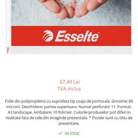
Tipizate autocopiative
Tipizate autocopiative
personalizate
Tipizate offset
Tipizate offset personalizate
Registre
Rezerva cub notes
Indigo si hartie carbon
Caiete pentru birou
67,49 Lei
Caiete A5
TVA inclus
Caiete A4
Produse si rechizite scolare
Folie din polipropilena cu suprafata tip coaja de portocala. Grosime: 85
microni. Deschidere: partea superioara. Numar perforatii: 11. Format:
Caiete si produse din hartie
A3 landscape. Ambalare: 10 folii/set. Culorile produselor pot diferi in
realitate fata de cele din imaginile prezentate. * Pozele sunt cu titlu de
Caiete A5
prezentare.
Caiete A4
IN STOC
Caiete si blocuri pentru desen