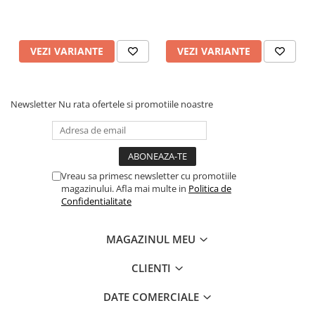
Pixuri si rezerve
Produse Craft
VEZI VARIANTE
VEZI VARIANTE
Ghiozdane si genti scolare
Genti laptop
Penare
Newsletter
Nu rata ofertele si promotiile noastre
Carti si jocuri pentru copii
Carti de colorat si povestit
Jocuri / Party
Vreau sa primesc newsletter cu promotiile
Coperti scolare
magazinului. Afla mai multe in
Politica de
Confidentialitate
Diverse articole pentru scoala
Pachete scolare
MAGAZINUL MEU
Produse curatenie
Instrumente de scris
CLIENTI
Carioci
DATE COMERCIALE
Cerneala si rezerva pentru stilou