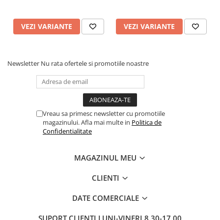
Pixuri si rezerve
Produse Craft
VEZI VARIANTE
VEZI VARIANTE
Ghiozdane si genti scolare
Genti laptop
Newsletter
Nu rata ofertele si promotiile noastre
Penare
Carti si jocuri pentru copii
Carti de colorat si povestit
Vreau sa primesc newsletter cu promotiile
Jocuri / Party
magazinului. Afla mai multe in
Politica de
Coperti scolare
Confidentialitate
Diverse articole pentru scoala
MAGAZINUL MEU
Pachete scolare
Produse curatenie
CLIENTI
Instrumente de scris
DATE COMERCIALE
Carioci
Cerneala si rezerva pentru stilou
SUPORT CLIENTI
LUNI-VINERI 8.30-17.00