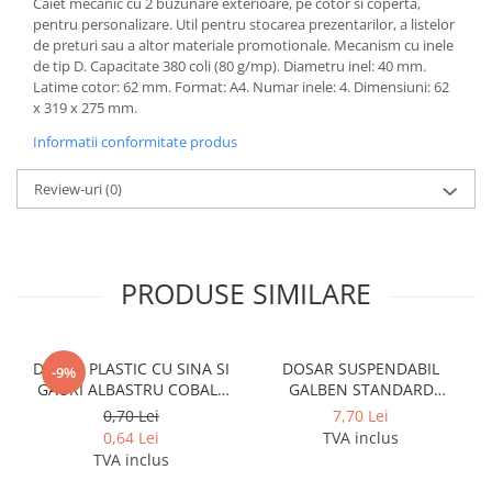
Caiet mecanic cu 2 buzunare exterioare, pe cotor si coperta,
Cerneala si rezerva pentru stilou
pentru personalizare. Util pentru stocarea prezentarilor, a listelor
Stilouri
de preturi sau a altor materiale promotionale. Mecanism cu inele
de tip D. Capacitate 380 coli (80 g/mp). Diametru inel: 40 mm.
Radiere
Latime cotor: 62 mm. Format: A4. Numar inele: 4. Dimensiuni: 62
x 319 x 275 mm.
Creta scolara
Informatii conformitate produs
Plastilina
Echere, rigle, raportoare, compase,
Review-uri
(0)
sabloane, truse geometrie
Echere
Rigle
PRODUSE SIMILARE
Compas scolar
Sabloane
Truse geometrie
DOSAR PLASTIC CU SINA SI
DOSAR SUSPENDABIL
-9%
Foarfeci
GAURI ALBASTRU COBALT
GALBEN STANDARD
NOKI
PENDAFLEX ESSELTE
Markere evidentiatoare text
0,70 Lei
7,70 Lei
0,64 Lei
TVA inclus
Markere permanente
TVA inclus
Markere speciale pentru desen