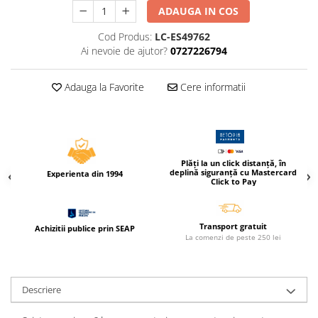
Caiete incepatori Tip I, II, III
ADAUGA IN COS
Caiete speciale
Cod Produs:
LC-ES49762
Hartie creponata
Ai nevoie de ajutor?
0727226794
Hartie glacee
Vocabulare
Adauga la Favorite
Cere informatii
Ierbare scolare
Etichete scolare
Acuarele, guase, tempera si
pensule
Plăți la un click distanță, în
deplină siguranță cu Mastercard
Accesorii pictura
Experienta din 1994
Click to Pay
Carioci
Ascutitori
Transport gratuit
Achizitii publice prin SEAP
Creioane
La comenzi de peste 250 lei
Creioane cerate
Creioane colorate
Descriere
Creioane mecanice si rezerve