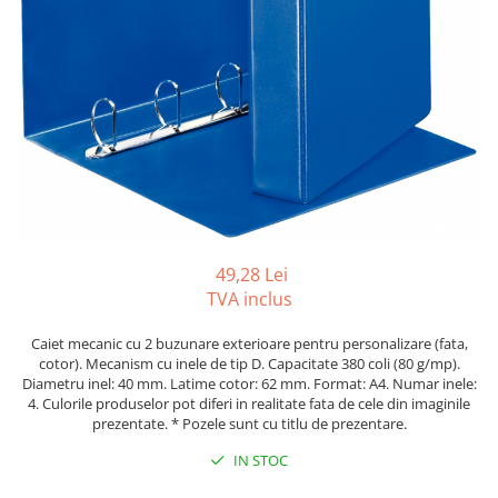
Tipizate autocopiative
Tipizate autocopiative
personalizate
Tipizate offset
Tipizate offset personalizate
Registre
Rezerva cub notes
Indigo si hartie carbon
Caiete pentru birou
49,28 Lei
TVA inclus
Caiete A5
Caiete A4
Caiet mecanic cu 2 buzunare exterioare pentru personalizare (fata,
Produse si rechizite scolare
cotor). Mecanism cu inele de tip D. Capacitate 380 coli (80 g/mp).
Diametru inel: 40 mm. Latime cotor: 62 mm. Format: A4. Numar inele:
Caiete si produse din hartie
4. Culorile produselor pot diferi in realitate fata de cele din imaginile
prezentate. * Pozele sunt cu titlu de prezentare.
Caiete A5
Caiete A4
IN STOC
Caiete si blocuri pentru desen