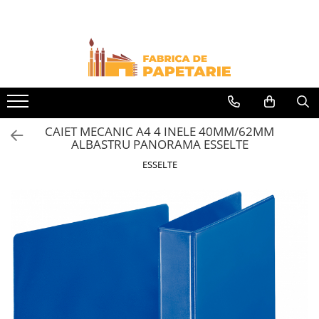
Toate Produsele
Hartie si articole din hartie
Hartie pentru copiator si cartoane
Hartie color pentru copiator
CAIET MECANIC A4 4 INELE 40MM/62MM
Papetarie personalizata
ALBASTRU PANORAMA ESSELTE
Pliante
ESSELTE
Notes adeziv si index adeziv
Bloc Notes-uri brosate
Bloc Notes-uri spiralizate
Etichete
Plicuri personalizate
Plicuri
Tipizate