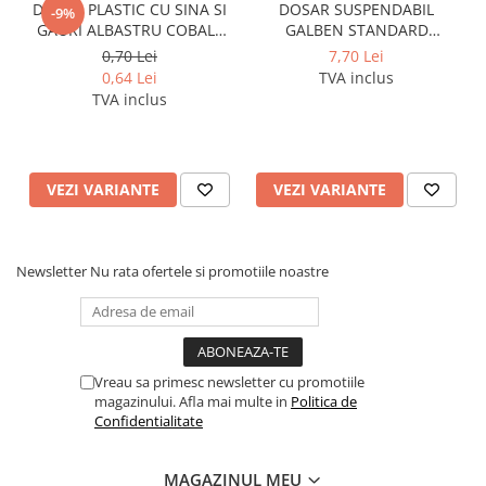
DOSAR PLASTIC CU SINA SI
DOSAR SUSPENDABIL
-9%
Pixuri si rezerve
GAURI ALBASTRU COBALT
GALBEN STANDARD
NOKI
PENDAFLEX ESSELTE
0,70 Lei
7,70 Lei
Produse Craft
0,64 Lei
TVA inclus
Ghiozdane si genti scolare
TVA inclus
Genti laptop
Penare
VEZI VARIANTE
VEZI VARIANTE
Carti si jocuri pentru copii
Carti de colorat si povestit
Jocuri / Party
Newsletter
Nu rata ofertele si promotiile noastre
Coperti scolare
Diverse articole pentru scoala
Pachete scolare
Vreau sa primesc newsletter cu promotiile
Produse curatenie
magazinului. Afla mai multe in
Politica de
Instrumente de scris
Confidentialitate
Carioci
Cerneala si rezerva pentru stilou
MAGAZINUL MEU