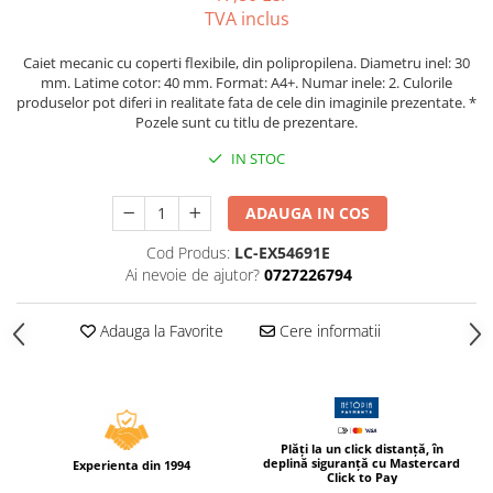
Caiete incepatori Tip I, II, III
TVA inclus
Caiete speciale
Caiet mecanic cu coperti flexibile, din polipropilena. Diametru inel: 30
Hartie creponata
mm. Latime cotor: 40 mm. Format: A4+. Numar inele: 2. Culorile
Hartie glacee
produselor pot diferi in realitate fata de cele din imaginile prezentate. *
Pozele sunt cu titlu de prezentare.
Vocabulare
Ierbare scolare
IN STOC
Etichete scolare
ADAUGA IN COS
Acuarele, guase, tempera si
pensule
Cod Produs:
LC-EX54691E
Accesorii pictura
Ai nevoie de ajutor?
0727226794
Carioci
Adauga la Favorite
Cere informatii
Ascutitori
Creioane
Creioane cerate
Creioane colorate
Plăți la un click distanță, în
deplină siguranță cu Mastercard
Experienta din 1994
Creioane mecanice si rezerve
Click to Pay