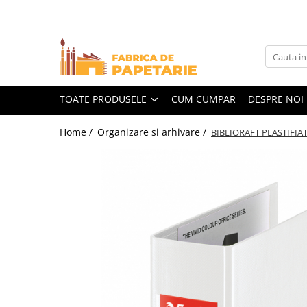
Toate Produsele
Hartie si articole din hartie
Hartie pentru copiator si cartoane
TOATE PRODUSELE
CUM CUMPAR
DESPRE NOI
Hartie color pentru copiator
Home /
Organizare si arhivare /
BIBLIORAFT PLASTIFIA
Papetarie personalizata
Pliante
Notes adeziv si index adeziv
Bloc Notes-uri brosate
Bloc Notes-uri spiralizate
Etichete
Plicuri personalizate
Plicuri
Tipizate