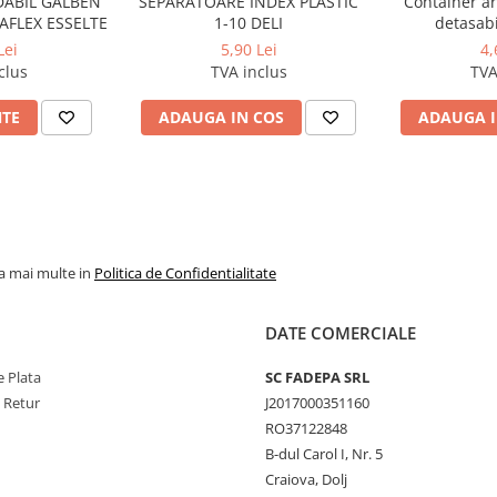
ABIL GALBEN
SEPARATOARE INDEX PLASTIC
Container ar
FLEX ESSELTE
1-10 DELI
detasabi
386*257*274 
Lei
5,90 Lei
4,
3 bibl
clus
TVA inclus
TVA
NTE
ADAUGA IN COS
ADAUGA I
la mai multe in
Politica de Confidentialitate
DATE COMERCIALE
 Plata
SC FADEPA SRL
e Retur
J2017000351160
RO37122848
B-dul Carol I, Nr. 5
Craiova, Dolj