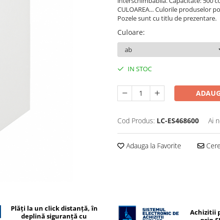
interschimbabila. Capacitate: 500 co
CULOAREA... Culorile produselor pot 
Pozele sunt cu titlu de prezentare.
Culoare
:
IN STOC
ADAUG
Cod Produs:
LC-ES468600
Ai 
Adauga la Favorite
Cere 
Plăți la un click distanță, în
Achizitii 
deplină siguranță cu