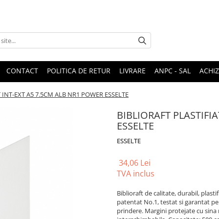
CONTACT
POLITICA DE RETUR
LIVRARE
ANPC - SAL
ACHIZ
T INT-EXT A5 7.5CM ALB NR1 POWER ESSELTE
BIBLIORAFT PLASTIFI
ESSELTE
ESSELTE
34,06 Lei
TVA inclus
Biblioraft de calitate, durabil, plast
patentat No.1, testat si garantat pen
prindere. Margini protejate cu sina