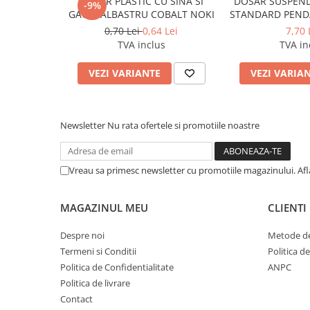
DOSAR PLASTIC CU SINA SI
DOSAR SUSPEND
-9%
Cerneala si rezerva pentru stilou
GAURI ALBASTRU COBALT NOKI
STANDARD PENDA
Stilouri
0,70 Lei
0,64 Lei
7,70 
TVA inclus
TVA in
Radiere
Creta scolara
VEZI VARIANTE
VEZI VARIA
Plastilina
Echere, rigle, raportoare, compase,
Newsletter
Nu rata ofertele si promotiile noastre
sabloane, truse geometrie
Echere
Rigle
Vreau sa primesc newsletter cu promotiile magazinului. Af
Compas scolar
Sabloane
MAGAZINUL MEU
CLIENTI
Truse geometrie
Despre noi
Metode de
Foarfeci
Termeni si Conditii
Politica d
Markere evidentiatoare text
Politica de Confidentialitate
ANPC
Markere permanente
Politica de livrare
Contact
Markere speciale pentru desen