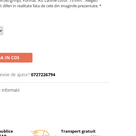
li (80 g/mp). Format: A5. Latime cotor: 75 mm. . Alegeti
diferi in realitate fata de cele din imaginile prezentate. *
A IN COS
nevoie de ajutor?
0727226794
informatii
Transport gratuit
publice