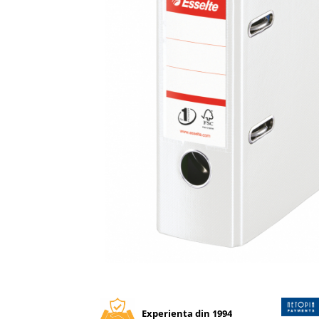
Tipizate autocopiative
Tipizate autocopiative
personalizate
Tipizate offset
Tipizate offset personalizate
Registre
Rezerva cub notes
Indigo si hartie carbon
Caiete pentru birou
Caiete A5
Caiete A4
Produse si rechizite scolare
Caiete si produse din hartie
Caiete A5
Distribuie
pe
Caiete A4
Facebook
Caiete si blocuri pentru desen
Experienta din 1994