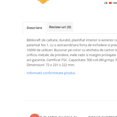
Caiete incepatori Tip I, II, III
Caiete speciale
Hartie creponata
Hartie glacee
Review-uri
(0)
Descriere
Vocabulare
Ierbare scolare
Biblioraft de calitate, durabil, plastifiat interior si exterio
Etichete scolare
patentat No.1, cu o extraordinara forta de inchidere si prec
10000 de utilizari. Buzunar pe cotor cu eticheta de carton 
Acuarele, guase, tempera si
orificiu metalic de prindere, inele rado si margini protejat
pensule
ani garantie. Certificat FSC. Capacitate: 500 coli (80 g/mp)
Accesorii pictura
Dimensiuni: 72 x 231 x 222 mm.
Carioci
Informatii conformitate produs
Ascutitori
Creioane
Creioane cerate
Creioane colorate
Creioane mecanice si rezerve