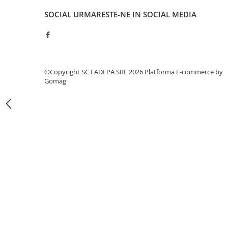
Pixuri si rezerve
SOCIAL
URMARESTE-NE IN SOCIAL MEDIA
Produse Craft
Ghiozdane si genti scolare
Genti laptop
©Copyright SC FADEPA SRL 2026
Platforma E-commerce by
Penare
Gomag
Carti si jocuri pentru copii
Carti de colorat si povestit
Jocuri / Party
Coperti scolare
Diverse articole pentru scoala
Pachete scolare
Produse curatenie
Instrumente de scris
Carioci
Cerneala si rezerva pentru stilou