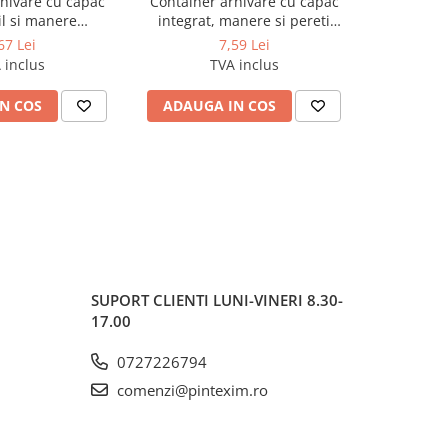
hivare cu capac
Container arhivare cu capac
MAPA PRE
l si manere
integrat, manere si pereti
COP. FLEX
mm (poate stoca
dublii 360*310*300mm
67 Lei
7,59 Lei
 de 7.5cm)
 inclus
TVA inclus
N COS
ADAUGA IN COS
ADAUG
SUPORT CLIENTI
LUNI-VINERI 8.30-
17.00
0727226794
comenzi@pintexim.ro