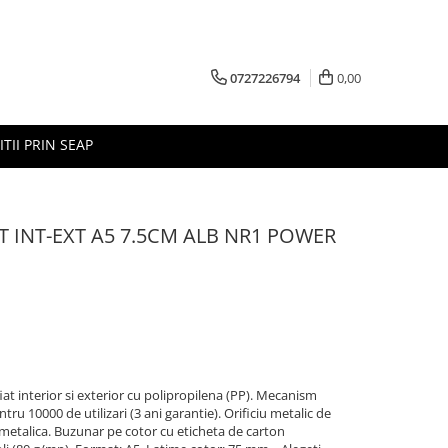
0727226794
0,00
ITII PRIN SEAP
AT INT-EXT A5 7.5CM ALB NR1 POWER
ifiat interior si exterior cu polipropilena (PP). Mecanism
tru 10000 de utilizari (3 ani garantie). Orificiu metalic de
 metalica. Buzunar pe cotor cu eticheta de carton