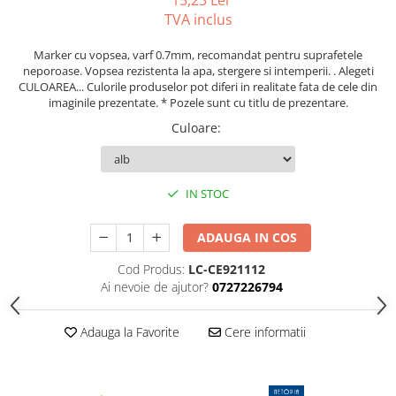
15,23 Lei
Compas scolar
TVA inclus
Sabloane
Marker cu vopsea, varf 0.7mm, recomandat pentru suprafetele
Truse geometrie
neporoase. Vopsea rezistenta la apa, stergere si intemperii. . Alegeti
Foarfeci
CULOAREA... Culorile produselor pot diferi in realitate fata de cele din
imaginile prezentate. * Pozele sunt cu titlu de prezentare.
Markere evidentiatoare text
Culoare
:
Markere permanente
Markere speciale pentru desen
Pixuri si rezerve
IN STOC
Produse Craft
ADAUGA IN COS
Ghiozdane si genti scolare
Cod Produs:
LC-CE921112
Genti laptop
Ai nevoie de ajutor?
0727226794
Penare
Carti si jocuri pentru copii
Adauga la Favorite
Cere informatii
Carti de colorat si povestit
Jocuri / Party