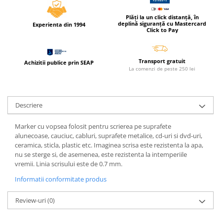
Coperti scolare
Plăți la un click distanță, în
Diverse articole pentru scoala
deplină siguranță cu Mastercard
Experienta din 1994
Click to Pay
Pachete scolare
Transport gratuit
Achizitii publice prin SEAP
La comenzi de peste 250 lei
Descriere
Marker cu vopsea folosit pentru scrierea pe suprafete
alunecoase, cauciuc, cabluri, suprafete metalice, cd-uri si dvd-uri,
ceramica, sticla, plastic etc. Imaginea scrisa este rezistenta la apa,
nu se sterge si, de asemenea, este rezistenta la intemperiile
vremii. Linia scrisului este de 0.7 mm.
Informatii conformitate produs
Review-uri
(0)