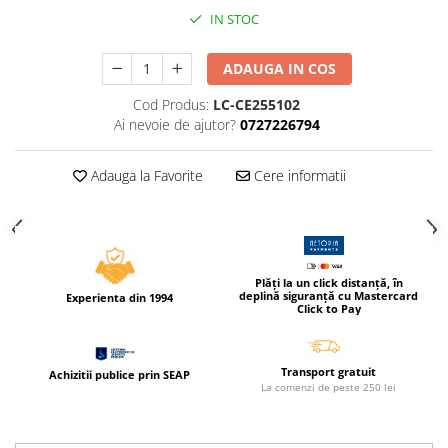
Compas scolar
IN STOC
Sabloane
Truse geometrie
ADAUGA IN COS
Foarfeci
Cod Produs:
LC-CE255102
Markere evidentiatoare text
Ai nevoie de ajutor?
0727226794
Markere permanente
Adauga la Favorite
Cere informatii
Markere speciale pentru desen
Pixuri si rezerve
Produse Craft
Ghiozdane si genti scolare
Plăți la un click distanță, în
deplină siguranță cu Mastercard
Experienta din 1994
Genti laptop
Click to Pay
Penare
Carti si jocuri pentru copii
Transport gratuit
Achizitii publice prin SEAP
La comenzi de peste 250 lei
Carti de colorat si povestit
Jocuri / Party