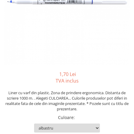
Foarfeci
Diverse articole organizare
Tipizate autocopiative
Carioci
Markere speciale pentru desen
arhivare
personalizate
Tus, tusiere
Ascutitori
Markere textile
Tipizate offset
Lipici
Creioane
Pixuri si rezerve
Tipizate offset personalizate
Perforatoare
Creioane cerate
Registre
Stilouri
Pioneze
Creioane colorate
Rezerva cub notes
Instrumente pentru proiectare
Suporti documente/accesorii de
Creioane mecanice si rezerve
Indigo si hartie carbon
birou/instrumente de scris
Cerneala si rezerva pentru stilou
Caiete pentru birou
Stilouri
Caiete A5
1,70 Lei
Caiete A4
Radiere
TVA inclus
Creta scolara
Liner cu varf din plastic. Zona de prindere ergonomica. Distanta de
Plastilina
scriere 1000 m. . Alegeti CULOAREA... Culorile produselor pot diferi in
realitate fata de cele din imaginile prezentate. * Pozele sunt cu titlu de
Echere, rigle, raportoare, compase,
prezentare.
sabloane, truse geometrie
Culoare
:
Echere
Rigle