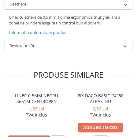
Coperti scolare
Descriere
Diverse articole pentru scoala
Liner cu scriere de 0.5 mm. Forma ergonomica triunghiulara a
Pachete scolare
zonei de prindere asigura un control bun al scrierii.
Informatii conformitate produs
Review-uri
(0)
PRODUSE SIMILARE
LINER 0.5MM NEGRU
PIX DACO BASIC PX250
4651M CENTROPEN
ALBASTRU
1,83 Lei
0,56 Lei
TVA inclus
TVA inclus
ADAUGA IN COS