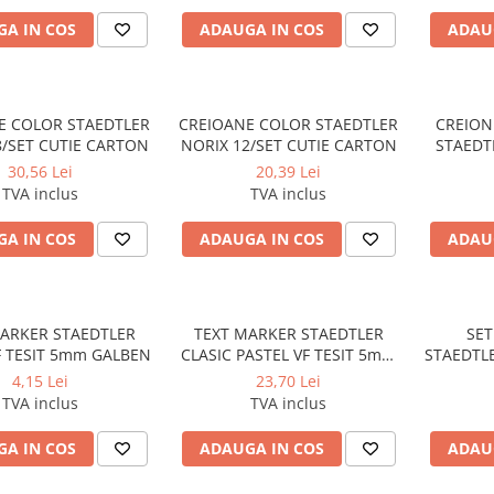
A IN COS
ADAUGA IN COS
ADAU
E COLOR STAEDTLER
CREIOANE COLOR STAEDTLER
CREION
8/SET CUTIE CARTON
NORIX 12/SET CUTIE CARTON
STAEDT
30,56 Lei
20,39 Lei
TVA inclus
TVA inclus
A IN COS
ADAUGA IN COS
ADAU
R STAEDTLER
TEXT MARKER STAEDTLER
SE
F TESIT 5mm GALBEN
CLASIC PASTEL VF TESIT 5mm
STAEDTLE
4CUL/SET
N
4,15 Lei
23,70 Lei
TVA inclus
TVA inclus
A IN COS
ADAUGA IN COS
ADAU