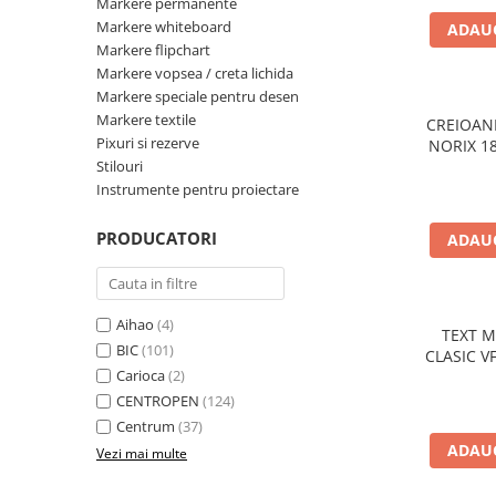
Markere permanente
Markere whiteboard
Tipizate autocopiative
ADAUG
Markere flipchart
Tipizate autocopiative
Markere vopsea / creta lichida
personalizate
Markere speciale pentru desen
Tipizate offset
Markere textile
CREIOAN
Tipizate offset personalizate
Pixuri si rezerve
NORIX 1
Registre
Stilouri
Instrumente pentru proiectare
Rezerva cub notes
Indigo si hartie carbon
PRODUCATORI
ADAUG
Caiete pentru birou
Caiete A5
Aihao
(4)
Caiete A4
TEXT MARKE
BIC
(101)
CLASIC V
Produse si rechizite scolare
Carioca
(2)
Caiete si produse din hartie
CENTROPEN
(124)
Caiete A5
Centrum
(37)
ADAUG
Caiete A4
Vezi mai multe
Caiete si blocuri pentru desen