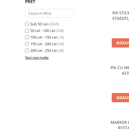
PRET
Caiete incepatori Tip I, II, III
Caiete speciale
PIX STI
STAEDTL
Hartie creponata
VARF 
Sub 50 Lei
(2633)
Hartie glacee
50 Lei - 100 Lei
(238)
Vocabulare
100 Lei - 150 Lei
(74)
Ierbare scolare
ADAUG
150 Lei - 200 Lei
(54)
Etichete scolare
200 Lei - 250 Lei
(28)
Acuarele, guase, tempera si
Vezi mai multe
pensule
PIX CU 
Accesorii pictura
Carioci
Ascutitori
Creioane
ADAUG
Creioane cerate
Creioane colorate
MARKER 
Creioane mecanice si rezerve
ROTU