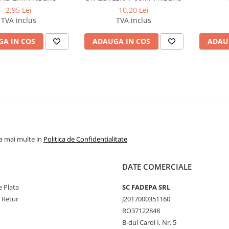
2,95 Lei
10,20 Lei
TVA inclus
TVA inclus
A IN COS
ADAUGA IN COS
ADAU
la mai multe in
Politica de Confidentialitate
DATE COMERCIALE
 Plata
SC FADEPA SRL
e Retur
J2017000351160
RO37122848
B-dul Carol I, Nr. 5