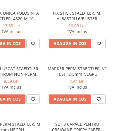
CK UNICA FOLOSINTA
PIX STICK STAEDTLER, M,
TLER, 4320-M 10
ALBASTRU 6/BLISTER
BUC/SET
13,53 Lei
16,09 Lei
TVA inclus
TVA inclus
GA IN COS
ADAUGA IN COS
 USCAT STAEDTLER
MARKER PERM STAEDTLER, VF
CHROM NON-PERM
TESIT 2-5mm NEGRU
ROSU
8,39 Lei
4,44 Lei
TVA inclus
TVA inclus
GA IN COS
ADAUGA IN COS
PERM STAEDTLER, M
SET 3 CAPACE PENTRU
1mm NEGRU
CREIOANE GRIPPY FABER-