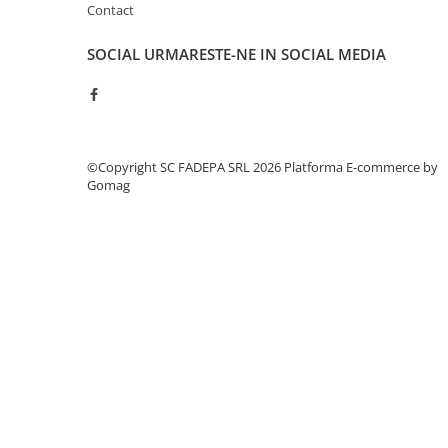
Contact
Pixuri si rezerve
Produse Craft
SOCIAL
URMARESTE-NE IN SOCIAL MEDIA
Ghiozdane si genti scolare
Genti laptop
Penare
©Copyright SC FADEPA SRL 2026
Platforma E-commerce by
Carti si jocuri pentru copii
Gomag
Carti de colorat si povestit
Jocuri / Party
Coperti scolare
Diverse articole pentru scoala
Pachete scolare
Produse curatenie
Instrumente de scris
Carioci
Cerneala si rezerva pentru stilou