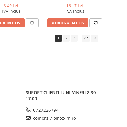
CASTELL
8,49 Lei
16,17 Lei
TVA inclus
TVA inclus
GA IN COS
ADAUGA IN COS
1
2
3
77
...
SUPORT CLIENTI
LUNI-VINERI 8.30-
17.00
0727226794
comenzi@pintexim.ro