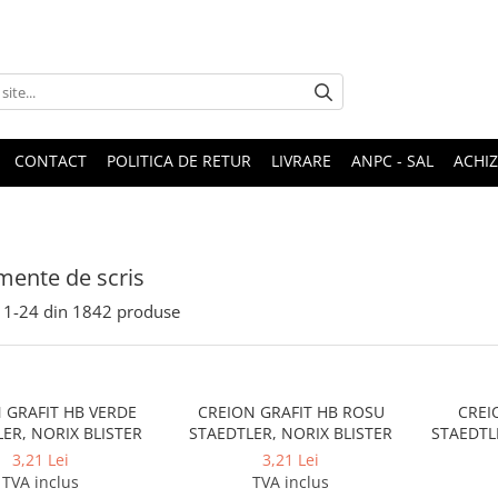
CONTACT
POLITICA DE RETUR
LIVRARE
ANPC - SAL
ACHIZ
mente de scris
1-
24
din
1842
produse
 GRAFIT HB VERDE
CREION GRAFIT HB ROSU
CREI
ER, NORIX BLISTER
STAEDTLER, NORIX BLISTER
3,21 Lei
3,21 Lei
TVA inclus
TVA inclus