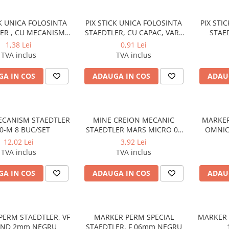
CK UNICA FOLOSINTA
PIX STICK UNICA FOLOSINTA
PIX STI
ER , CU MECANISM,
STAEDTLER, CU CAPAC, VARF
STAED
MEDIU ALBASTRU
MEDIU ALBASTRU
1,38 Lei
0,91 Lei
TVA inclus
TVA inclus
A IN COS
ADAUGA IN COS
ADAU
MECANISM STAEDTLER
MINE CREION MECANIC
MARKER
4230-M 8 BUC/SET
STAEDTLER MARS MICRO 07
OMNI
HB 12/SET
12,02 Lei
3,92 Lei
TVA inclus
TVA inclus
A IN COS
ADAUGA IN COS
ADAU
PERM STAEDTLER, VF
MARKER PERM SPECIAL
MARKER 
ND 2mm NEGRU
STAEDTLER, F 06mm NEGRU