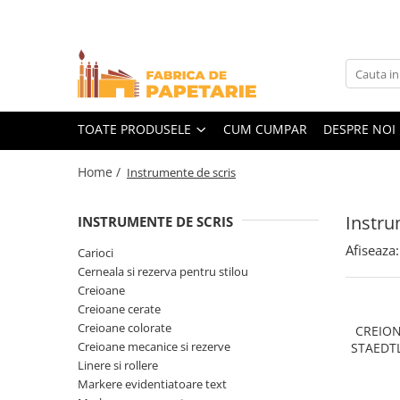
Toate Produsele
Hartie si articole din hartie
Hartie pentru copiator si cartoane
TOATE PRODUSELE
CUM CUMPAR
DESPRE NOI
Hartie color pentru copiator
Home /
Instrumente de scris
Papetarie personalizata
Pliante
Instru
INSTRUMENTE DE SCRIS
Notes adeziv si index adeziv
Afiseaza:
Carioci
Bloc Notes-uri brosate
Cerneala si rezerva pentru stilou
Bloc Notes-uri spiralizate
Creioane
Creioane cerate
Etichete
Creioane colorate
CREION
Plicuri personalizate
Creioane mecanice si rezerve
STAEDTL
Linere si rollere
Plicuri
Markere evidentiatoare text
Tipizate