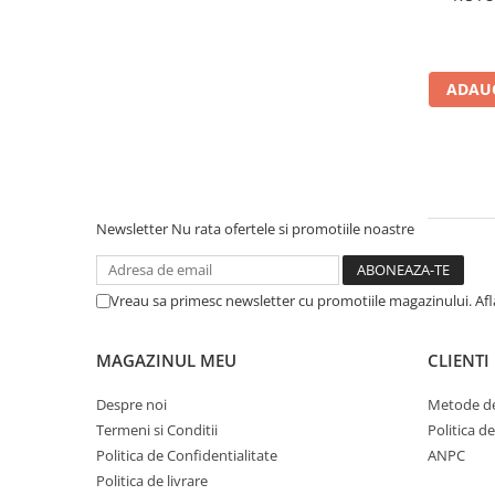
Cerneala si rezerva pentru stilou
Stilouri
Radiere
ADAUG
Creta scolara
Plastilina
Echere, rigle, raportoare, compase,
sabloane, truse geometrie
Newsletter
Nu rata ofertele si promotiile noastre
Echere
Rigle
Compas scolar
Vreau sa primesc newsletter cu promotiile magazinului. Af
Sabloane
Truse geometrie
MAGAZINUL MEU
CLIENTI
Foarfeci
Despre noi
Metode de
Markere evidentiatoare text
Termeni si Conditii
Politica d
Markere permanente
Politica de Confidentialitate
ANPC
Politica de livrare
Markere speciale pentru desen