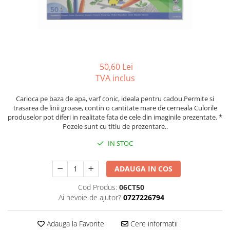
Foarfeci
Diverse articole organizare
Tipizate autocopiative
Carioci
Markere speciale pentru desen
arhivare
personalizate
Tus, tusiere
Ascutitori
Markere textile
Tipizate offset
Lipici
Creioane
Pixuri si rezerve
Tipizate offset personalizate
Perforatoare
Creioane cerate
Registre
Stilouri
50,60 Lei
Pioneze
Creioane colorate
Rezerva cub notes
Instrumente pentru proiectare
TVA inclus
Suporti documente/accesorii de
Creioane mecanice si rezerve
Indigo si hartie carbon
birou/instrumente de scris
Carioca pe baza de apa, varf conic, ideala pentru cadou.Permite si
Cerneala si rezerva pentru stilou
Caiete pentru birou
trasarea de linii groase, contin o cantitate mare de cerneala Culorile
produselor pot diferi in realitate fata de cele din imaginile prezentate. *
Stilouri
Caiete A5
Pozele sunt cu titlu de prezentare..
Caiete A4
Radiere
IN STOC
Creta scolara
Plastilina
ADAUGA IN COS
Echere, rigle, raportoare, compase,
Cod Produs:
06CT50
sabloane, truse geometrie
Ai nevoie de ajutor?
0727226794
Echere
Rigle
Adauga la Favorite
Cere informatii