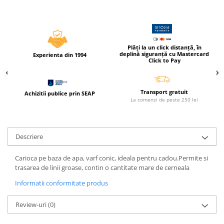
Compas scolar
Sabloane
Truse geometrie
Foarfeci
Plăți la un click distanță, în
deplină siguranță cu Mastercard
Experienta din 1994
Click to Pay
Markere evidentiatoare text
Markere permanente
Markere speciale pentru desen
Transport gratuit
Achizitii publice prin SEAP
La comenzi de peste 250 lei
Pixuri si rezerve
Produse Craft
Descriere
Ghiozdane si genti scolare
Genti laptop
Carioca pe baza de apa, varf conic, ideala pentru cadou.Permite si
trasarea de linii groase, contin o cantitate mare de cerneala
Penare
Informatii conformitate produs
Carti si jocuri pentru copii
Carti de colorat si povestit
Review-uri
(0)
Jocuri / Party