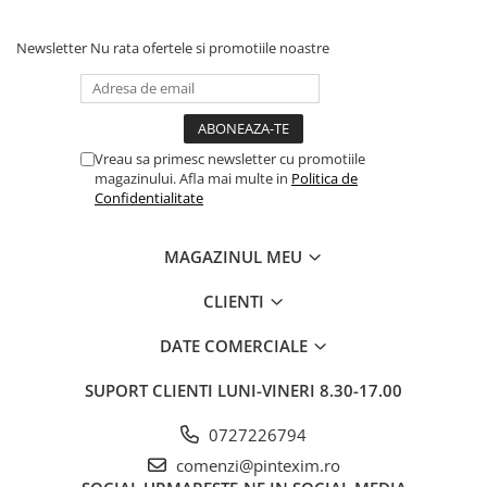
Creioane
Newsletter
Nu rata ofertele si promotiile noastre
Creioane cerate
Creioane colorate
Creioane mecanice si rezerve
Linere si rollere
Vreau sa primesc newsletter cu promotiile
magazinului. Afla mai multe in
Politica de
Markere evidentiatoare text
Confidentialitate
Markere permanente
MAGAZINUL MEU
Markere whiteboard
Markere flipchart
CLIENTI
Markere vopsea / creta lichida
DATE COMERCIALE
Markere speciale pentru desen
SUPORT CLIENTI
LUNI-VINERI 8.30-17.00
Markere textile
Pixuri si rezerve
0727226794
Stilouri
comenzi@pintexim.ro