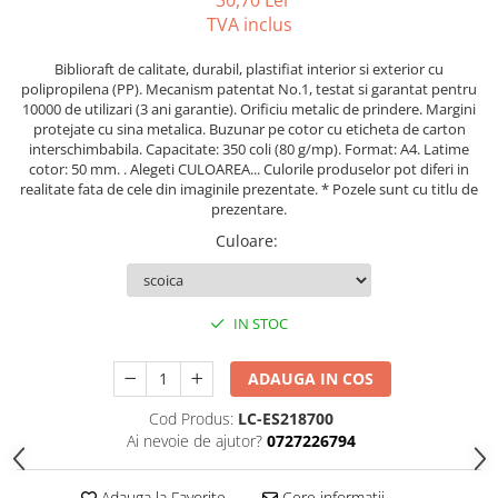
30,70 Lei
Caiete incepatori Tip I, II, III
TVA inclus
Caiete speciale
Biblioraft de calitate, durabil, plastifiat interior si exterior cu
Hartie creponata
polipropilena (PP). Mecanism patentat No.1, testat si garantat pentru
Hartie glacee
10000 de utilizari (3 ani garantie). Orificiu metalic de prindere. Margini
protejate cu sina metalica. Buzunar pe cotor cu eticheta de carton
Vocabulare
interschimbabila. Capacitate: 350 coli (80 g/mp). Format: A4. Latime
Ierbare scolare
cotor: 50 mm. . Alegeti CULOAREA... Culorile produselor pot diferi in
Etichete scolare
realitate fata de cele din imaginile prezentate. * Pozele sunt cu titlu de
prezentare.
Acuarele, guase, tempera si
pensule
Culoare
:
Accesorii pictura
Carioci
IN STOC
Ascutitori
Creioane
ADAUGA IN COS
Creioane cerate
Cod Produs:
LC-ES218700
Creioane colorate
Ai nevoie de ajutor?
0727226794
Creioane mecanice si rezerve
Adauga la Favorite
Cere informatii