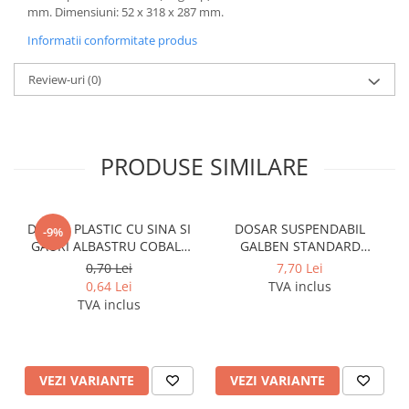
mm. Dimensiuni: 52 x 318 x 287 mm.
Pixuri si rezerve
Informatii conformitate produs
Produse Craft
Ghiozdane si genti scolare
Review-uri
(0)
Genti laptop
Penare
PRODUSE SIMILARE
Carti si jocuri pentru copii
Carti de colorat si povestit
Jocuri / Party
DOSAR PLASTIC CU SINA SI
DOSAR SUSPENDABIL
-9%
Coperti scolare
GAURI ALBASTRU COBALT
GALBEN STANDARD
NOKI
PENDAFLEX ESSELTE
Diverse articole pentru scoala
0,70 Lei
7,70 Lei
0,64 Lei
TVA inclus
Pachete scolare
TVA inclus
Produse curatenie
Instrumente de scris
Carioci
VEZI VARIANTE
VEZI VARIANTE
Cerneala si rezerva pentru stilou