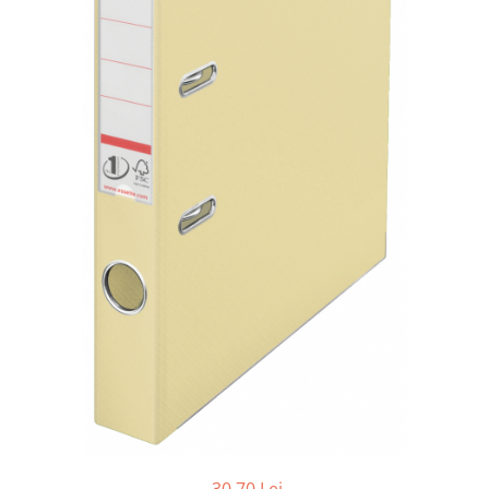
Tipizate autocopiative
Tipizate autocopiative
personalizate
Tipizate offset
Tipizate offset personalizate
Registre
Rezerva cub notes
Indigo si hartie carbon
Caiete pentru birou
Caiete A5
Caiete A4
Produse si rechizite scolare
Caiete si produse din hartie
Caiete A5
Caiete A4
Caiete si blocuri pentru desen