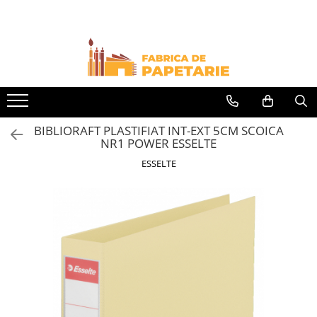
Toate Produsele
Hartie si articole din hartie
Hartie pentru copiator si cartoane
Hartie color pentru copiator
BIBLIORAFT PLASTIFIAT INT-EXT 5CM SCOICA
Papetarie personalizata
NR1 POWER ESSELTE
Pliante
ESSELTE
Notes adeziv si index adeziv
Bloc Notes-uri brosate
Bloc Notes-uri spiralizate
Etichete
Plicuri personalizate
Plicuri
Tipizate