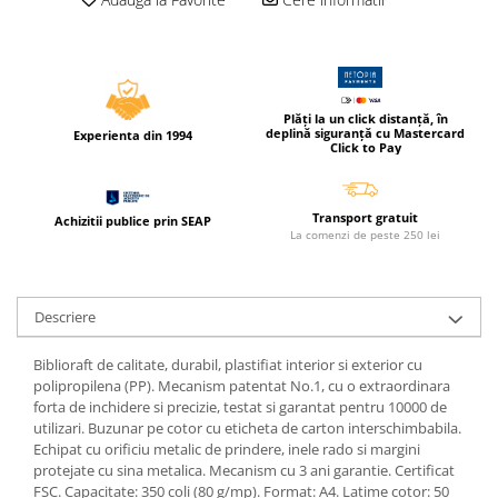
Cerneala si rezerva pentru stilou
Stilouri
Radiere
Creta scolara
Plăți la un click distanță, în
deplină siguranță cu Mastercard
Experienta din 1994
Click to Pay
Plastilina
Echere, rigle, raportoare, compase,
sabloane, truse geometrie
Transport gratuit
Achizitii publice prin SEAP
La comenzi de peste 250 lei
Echere
Rigle
Compas scolar
Descriere
Sabloane
Truse geometrie
Biblioraft de calitate, durabil, plastifiat interior si exterior cu
Foarfeci
polipropilena (PP). Mecanism patentat No.1, cu o extraordinara
forta de inchidere si precizie, testat si garantat pentru 10000 de
Markere evidentiatoare text
utilizari. Buzunar pe cotor cu eticheta de carton interschimbabila.
Echipat cu orificiu metalic de prindere, inele rado si margini
Markere permanente
protejate cu sina metalica. Mecanism cu 3 ani garantie. Certificat
Markere speciale pentru desen
FSC. Capacitate: 350 coli (80 g/mp). Format: A4. Latime cotor: 50