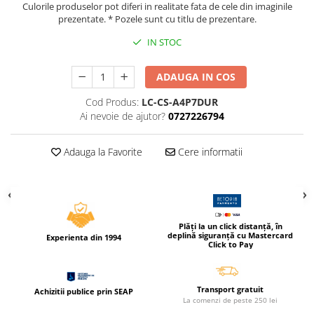
Culorile produselor pot diferi in realitate fata de cele din imaginile
Caiete incepatori Tip I, II, III
prezentate. * Pozele sunt cu titlu de prezentare.
Caiete speciale
IN STOC
Hartie creponata
Hartie glacee
ADAUGA IN COS
Vocabulare
Ierbare scolare
Cod Produs:
LC-CS-A4P7DUR
Ai nevoie de ajutor?
0727226794
Etichete scolare
Acuarele, guase, tempera si
pensule
Adauga la Favorite
Cere informatii
Accesorii pictura
Carioci
Ascutitori
Plăți la un click distanță, în
Creioane
deplină siguranță cu Mastercard
Experienta din 1994
Click to Pay
Creioane cerate
Creioane colorate
Transport gratuit
Achizitii publice prin SEAP
Creioane mecanice si rezerve
La comenzi de peste 250 lei