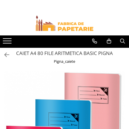
Toate Produsele
Hartie si articole din hartie
Hartie pentru copiator si cartoane
Hartie color pentru copiator
CAIET A4 80 FILE ARITMETICA BASIC PIGNA
Papetarie personalizata
Pigna_caiete
Pliante
Notes adeziv si index adeziv
Bloc Notes-uri brosate
Bloc Notes-uri spiralizate
Etichete
Plicuri personalizate
Plicuri
Tipizate