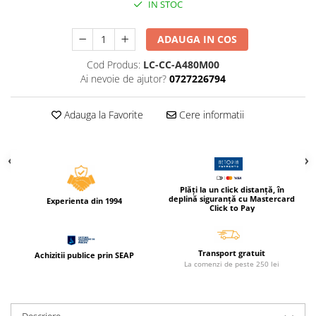
IN STOC
Caiete incepatori Tip I, II, III
Caiete speciale
ADAUGA IN COS
Hartie creponata
Cod Produs:
LC-CC-A480M00
Hartie glacee
Ai nevoie de ajutor?
0727226794
Vocabulare
Ierbare scolare
Adauga la Favorite
Cere informatii
Etichete scolare
Acuarele, guase, tempera si
pensule
Accesorii pictura
Plăți la un click distanță, în
Carioci
deplină siguranță cu Mastercard
Experienta din 1994
Click to Pay
Ascutitori
Creioane
Transport gratuit
Achizitii publice prin SEAP
Creioane cerate
La comenzi de peste 250 lei
Creioane colorate
Creioane mecanice si rezerve
Descriere