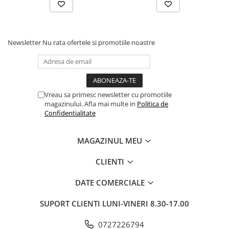
Pixuri si rezerve
Produse Craft
Newsletter
Nu rata ofertele si promotiile noastre
Ghiozdane si genti scolare
Genti laptop
Penare
Carti si jocuri pentru copii
Vreau sa primesc newsletter cu promotiile
magazinului. Afla mai multe in
Politica de
Carti de colorat si povestit
Confidentialitate
Jocuri / Party
Coperti scolare
MAGAZINUL MEU
Diverse articole pentru scoala
CLIENTI
Pachete scolare
Produse curatenie
DATE COMERCIALE
Instrumente de scris
SUPORT CLIENTI
LUNI-VINERI 8.30-17.00
Carioci
Cerneala si rezerva pentru stilou
0727226794