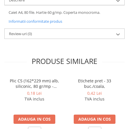
Cerneala si rezerva pentru stilou
Stilouri
Caiet A4, 80 file. Hartie 60 g/mp. Coperta monocroma.
Radiere
Informatii conformitate produs
Creta scolara
Review-uri
(0)
Plastilina
Echere, rigle, raportoare, compase,
sabloane, truse geometrie
PRODUSE SIMILARE
Echere
Rigle
Compas scolar
Plic C5 (162*229 mm) alb,
Etichete pret - 33
Sabloane
siliconic, 80 gr/mp -
buc./coala,
deschidere pe latura mica
Truse geometrie
0,18 Lei
0,42 Lei
TVA inclus
TVA inclus
Foarfeci
Markere evidentiatoare text
Markere permanente
ADAUGA IN COS
ADAUGA IN COS
Markere speciale pentru desen