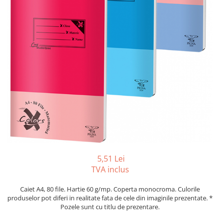
Tipizate autocopiative
Tipizate autocopiative
personalizate
Tipizate offset
Tipizate offset personalizate
Registre
Rezerva cub notes
Indigo si hartie carbon
Caiete pentru birou
Caiete A5
Caiete A4
5,51 Lei
Produse si rechizite scolare
TVA inclus
Caiete si produse din hartie
Caiete A5
Caiet A4, 80 file. Hartie 60 g/mp. Coperta monocroma. Culorile
produselor pot diferi in realitate fata de cele din imaginile prezentate. *
Caiete A4
Pozele sunt cu titlu de prezentare.
Caiete si blocuri pentru desen