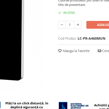
Culorile produselor pot diferi in rea
titlu de prezentare.
IN STOC
ADAUG
Cod Produs:
LC-PR-A460MUN
Adauga la Favorite
Cere 
Plăți la un click distanță, în
Achizitii 
deplină siguranță cu