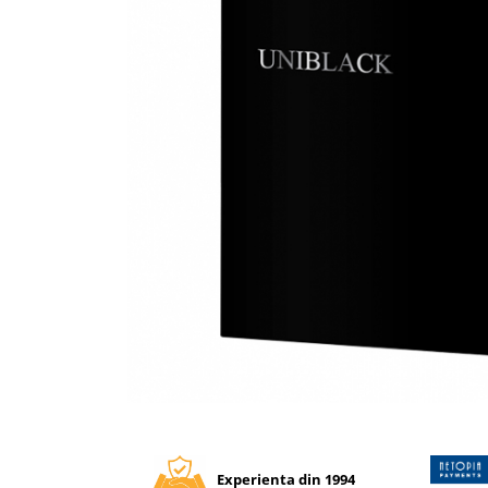
Tipizate autocopiative
Tipizate autocopiative
personalizate
Tipizate offset
Tipizate offset personalizate
Registre
Rezerva cub notes
Indigo si hartie carbon
Caiete pentru birou
Caiete A5
Caiete A4
Produse si rechizite scolare
Caiete si produse din hartie
Caiete A5
Distribuie
pe
Caiete A4
Facebook
Caiete si blocuri pentru desen
Experienta din 1994