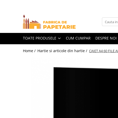
Toate Produsele
Hartie si articole din hartie
Hartie pentru copiator si cartoane
TOATE PRODUSELE
CUM CUMPAR
DESPRE NOI
Hartie color pentru copiator
Home /
Hartie si articole din hartie /
CAIET A4 60 FILE
Papetarie personalizata
Pliante
Notes adeziv si index adeziv
Bloc Notes-uri brosate
Bloc Notes-uri spiralizate
Etichete
Plicuri personalizate
Plicuri
Tipizate