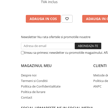
TVA inclus
Cerneala si rezerva pentru stilou
Stilouri
Radiere
ADAUGA IN COS
ADAUGA IN 
Creta scolara
Plastilina
Newsletter
Nu rata ofertele si promotiile noastre
Echere, rigle, raportoare, compase,
sabloane, truse geometrie
Echere
Vreau sa primesc newsletter cu promotiile magazinului. Af
Rigle
Compas scolar
MAGAZINUL MEU
CLIENTI
Sabloane
Despre noi
Metode de
Truse geometrie
Termeni si Conditii
Politica d
Foarfeci
Politica de Confidentialitate
ANPC
Markere evidentiatoare text
Politica de livrare
Contact
Markere permanente
Markere speciale pentru desen