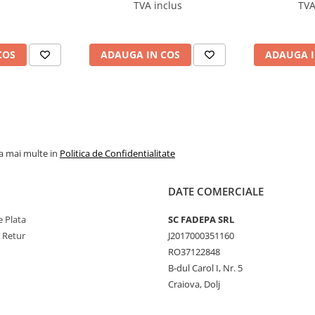
TVA inclus
TVA
COS
ADAUGA IN COS
ADAUGA I
la mai multe in
Politica de Confidentialitate
DATE COMERCIALE
 Plata
SC FADEPA SRL
e Retur
J2017000351160
RO37122848
B-dul Carol I, Nr. 5
Craiova, Dolj