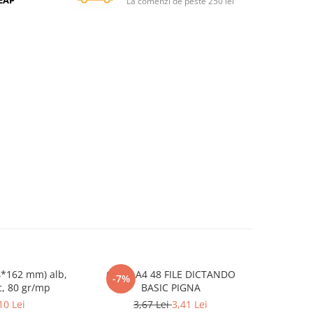
SEAP
La comenzi de peste 250 lei
4*162 mm) alb,
CAIET A4 48 FILE DICTANDO
Hartie cop
-7%
ic, 80 gr/mp
BASIC PIGNA
80 g/m
10 Lei
3,67 Lei
3,41 Lei