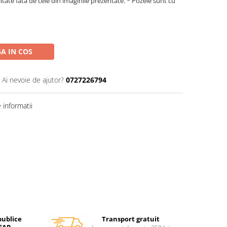
litate fata de cele din imaginile prezentate. * Pozele sunt cu
A IN COS
Ai nevoie de ajutor?
0727226794
informatii
Transport gratuit
publice