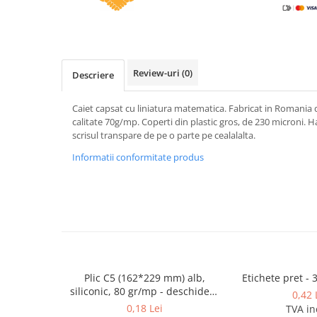
Caiete incepatori Tip I, II, III
Caiete speciale
Hartie creponata
Hartie glacee
Review-uri
(0)
Descriere
Vocabulare
Ierbare scolare
Caiet capsat cu liniatura matematica. Fabricat in Romania 
Etichete scolare
calitate 70g/mp. Coperti din plastic gros, de 230 microni. H
scrisul transpare de pe o parte pe cealalalta.
Acuarele, guase, tempera si
pensule
Informatii conformitate produs
Accesorii pictura
Carioci
Ascutitori
Creioane
Creioane cerate
Plic C5 (162*229 mm) alb,
Etichete pret - 
Creioane colorate
siliconic, 80 gr/mp - deschidere
0,42 
Creioane mecanice si rezerve
pe latura mica
0,18 Lei
TVA in