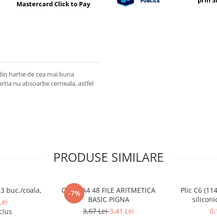
prin 
Mastercard Click to Pay
din hartie de cea mai buna
artia nu absoarbe cerneala, astfel
PRODUSE SIMILARE
33 buc./coala,
CAIET A4 48 FILE ARITMETICA
Plic C6 (11
-7%
BASIC PIGNA
silicon
Lei
3,67 Lei
3,41 Lei
0,
clus