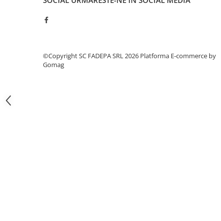
SOCIAL
URMARESTE-NE IN SOCIAL MEDIA
Pixuri si rezerve
Produse Craft
Ghiozdane si genti scolare
©Copyright SC FADEPA SRL 2026
Platforma E-commerce by
Genti laptop
Gomag
Penare
Carti si jocuri pentru copii
Carti de colorat si povestit
Jocuri / Party
Coperti scolare
Diverse articole pentru scoala
Pachete scolare
Produse curatenie
Instrumente de scris
Carioci
Cerneala si rezerva pentru stilou