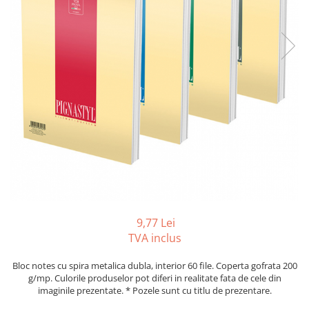
Tipizate autocopiative
Tipizate autocopiative
personalizate
Tipizate offset
Tipizate offset personalizate
Registre
Rezerva cub notes
Indigo si hartie carbon
Caiete pentru birou
Caiete A5
Caiete A4
9,77 Lei
Produse si rechizite scolare
TVA inclus
Caiete si produse din hartie
Caiete A5
Bloc notes cu spira metalica dubla, interior 60 file. Coperta gofrata 200
g/mp. Culorile produselor pot diferi in realitate fata de cele din
Caiete A4
imaginile prezentate. * Pozele sunt cu titlu de prezentare.
Caiete si blocuri pentru desen