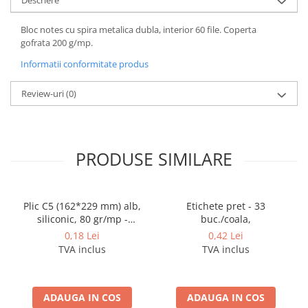
Cerneala si rezerva pentru stilou
Stilouri
Bloc notes cu spira metalica dubla, interior 60 file. Coperta
gofrata 200 g/mp.
Radiere
Informatii conformitate produs
Creta scolara
Plastilina
Review-uri
(0)
Echere, rigle, raportoare, compase,
sabloane, truse geometrie
Echere
PRODUSE SIMILARE
Rigle
Compas scolar
Sabloane
Plic C5 (162*229 mm) alb,
Etichete pret - 33
siliconic, 80 gr/mp -
buc./coala,
Truse geometrie
deschidere pe latura mica
0,18 Lei
0,42 Lei
Foarfeci
TVA inclus
TVA inclus
Markere evidentiatoare text
Markere permanente
ADAUGA IN COS
ADAUGA IN COS
Markere speciale pentru desen