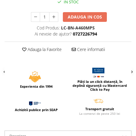
IN STOC
Caiete incepatori Tip I, II, III
Caiete speciale
ADAUGA IN COS
Hartie creponata
Cod Produs:
LC-BN-A460MPS
Hartie glacee
Ai nevoie de ajutor?
0727226794
Vocabulare
Ierbare scolare
Adauga la Favorite
Cere informatii
Etichete scolare
Acuarele, guase, tempera si
pensule
Accesorii pictura
Plăți la un click distanță, în
Carioci
deplină siguranță cu Mastercard
Experienta din 1994
Click to Pay
Ascutitori
Creioane
Transport gratuit
Achizitii publice prin SEAP
Creioane cerate
La comenzi de peste 250 lei
Creioane colorate
Creioane mecanice si rezerve
Descriere