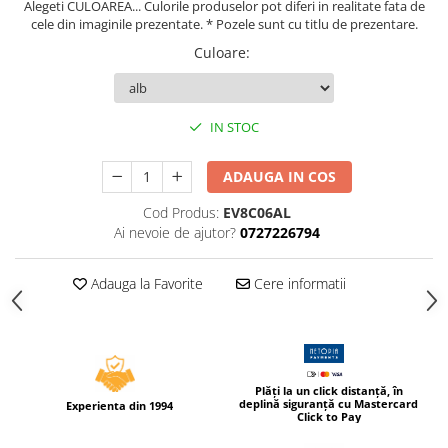
Alegeti CULOAREA... Culorile produselor pot diferi in realitate fata de
Compas scolar
cele din imaginile prezentate. * Pozele sunt cu titlu de prezentare.
Sabloane
Culoare
:
Truse geometrie
Foarfeci
Markere evidentiatoare text
IN STOC
Markere permanente
ADAUGA IN COS
Markere speciale pentru desen
Cod Produs:
EV8C06AL
Pixuri si rezerve
Ai nevoie de ajutor?
0727226794
Produse Craft
Ghiozdane si genti scolare
Adauga la Favorite
Cere informatii
Genti laptop
Penare
Carti si jocuri pentru copii
Plăți la un click distanță, în
Carti de colorat si povestit
deplină siguranță cu Mastercard
Experienta din 1994
Click to Pay
Jocuri / Party