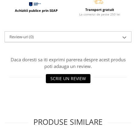
Coperti scolare
Transport gratuit
Diverse articole pentru scoala
Achizitii publice prin SEAP
La comenzi de peste 250 lei
Pachete scolare
Review-uri
(0)
Daca doresti sa iti exprimi parerea despre acest produs
poti adauga un review.
SCRIE UN REVIEW
PRODUSE SIMILARE