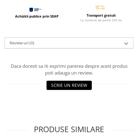
Coperti scolare
Diverse articole pentru scoala
Transport gratuit
Achizitii publice prin SEAP
Pachete scolare
La comenzi de peste 250 lei
Review-uri
(0)
Daca doresti sa iti exprimi parerea despre acest produs
poti adauga un review.
SCRIE UN REVIEW
PRODUSE SIMILARE