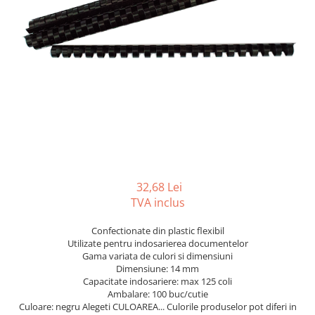
Foarfeci
Diverse articole organizare
Tipizate autocopiative
Carioci
Markere speciale pentru desen
arhivare
personalizate
Tus, tusiere
Ascutitori
Markere textile
Tipizate offset
Lipici
Creioane
Pixuri si rezerve
Tipizate offset personalizate
Perforatoare
Creioane cerate
Registre
Stilouri
Pioneze
Creioane colorate
Rezerva cub notes
Instrumente pentru proiectare
Suporti documente/accesorii de
Creioane mecanice si rezerve
Indigo si hartie carbon
birou/instrumente de scris
Cerneala si rezerva pentru stilou
Caiete pentru birou
Stilouri
Caiete A5
Caiete A4
32,68 Lei
Radiere
TVA inclus
Creta scolara
Plastilina
Confectionate din plastic flexibil
Utilizate pentru indosarierea documentelor
Echere, rigle, raportoare, compase,
Gama variata de culori si dimensiuni
sabloane, truse geometrie
Dimensiune: 14 mm
Capacitate indosariere: max 125 coli
Echere
Ambalare: 100 buc/cutie
Rigle
Culoare: negru Alegeti CULOAREA... Culorile produselor pot diferi in