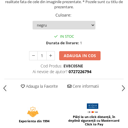
realitate fata de cele din imaginile prezentate. * Pozele sunt cu titlu de
Compas scolar
prezentare.
Sabloane
Culoare
:
Truse geometrie
Foarfeci
Markere evidentiatoare text
IN STOC
Durata de livrare:
1
Markere permanente
Markere speciale pentru desen
ADAUGA IN COS
Pixuri si rezerve
Cod Produs:
EV8C05NE
Produse Craft
Ai nevoie de ajutor?
0727226794
Ghiozdane si genti scolare
Adauga la Favorite
Cere informatii
Genti laptop
Penare
Carti si jocuri pentru copii
Carti de colorat si povestit
Plăți la un click distanță, în
deplină siguranță cu Mastercard
Experienta din 1994
Jocuri / Party
Click to Pay