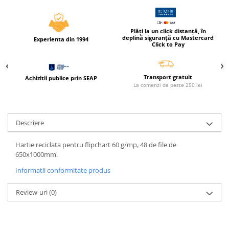
Compas scolar
Sabloane
Plăți la un click distanță, în
Truse geometrie
deplină siguranță cu Mastercard
Experienta din 1994
Click to Pay
Foarfeci
Markere evidentiatoare text
Transport gratuit
Markere permanente
Achizitii publice prin SEAP
La comenzi de peste 250 lei
Markere speciale pentru desen
Pixuri si rezerve
Descriere
Produse Craft
Ghiozdane si genti scolare
Hartie reciclata pentru flipchart 60 g/mp, 48 de file de
650x1000mm.
Genti laptop
Informatii conformitate produs
Penare
Carti si jocuri pentru copii
Review-uri
(0)
Carti de colorat si povestit
Jocuri / Party