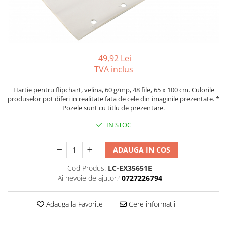
Foarfeci
Diverse articole organizare
Tipizate autocopiative
Carioci
Markere speciale pentru desen
arhivare
personalizate
Tus, tusiere
Ascutitori
Markere textile
Tipizate offset
Lipici
Creioane
Pixuri si rezerve
Tipizate offset personalizate
Perforatoare
Creioane cerate
49,92 Lei
Registre
Stilouri
Pioneze
TVA inclus
Creioane colorate
Rezerva cub notes
Instrumente pentru proiectare
Suporti documente/accesorii de
Creioane mecanice si rezerve
Indigo si hartie carbon
Hartie pentru flipchart, velina, 60 g/mp, 48 file, 65 x 100 cm. Culorile
birou/instrumente de scris
produselor pot diferi in realitate fata de cele din imaginile prezentate. *
Cerneala si rezerva pentru stilou
Caiete pentru birou
Pozele sunt cu titlu de prezentare.
Stilouri
Caiete A5
IN STOC
Caiete A4
Radiere
ADAUGA IN COS
Creta scolara
Plastilina
Cod Produs:
LC-EX35651E
Ai nevoie de ajutor?
0727226794
Echere, rigle, raportoare, compase,
sabloane, truse geometrie
Adauga la Favorite
Cere informatii
Echere
Rigle