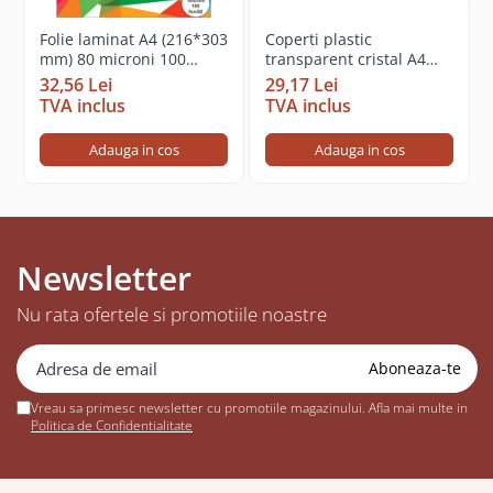
Folie laminat A4 (216*303
Coperti plastic
mm) 80 microni 100
transparent cristal A4
coli/top
150 mic. 100 coli/top
32,56 Lei
29,17 Lei
TVA inclus
TVA inclus
Adauga in cos
Adauga in cos
Newsletter
Nu rata ofertele si promotiile noastre
Vreau sa primesc newsletter cu promotiile magazinului. Afla mai multe in
Politica de Confidentialitate