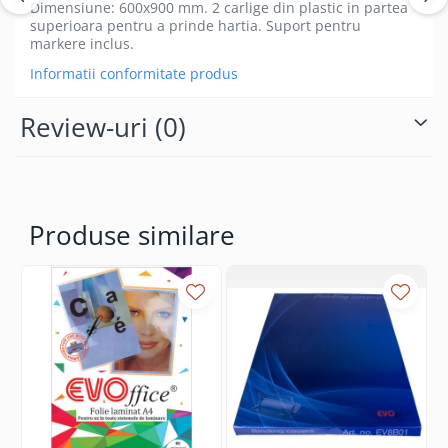
Coperti scolare
Dimensiune: 600x900 mm. 2 carlige din plastic in partea
superioara pentru a prinde hartia. Suport pentru
Diverse articole pentru scoala
markere inclus.
Pachete scolare
Informatii conformitate produs
Review-uri
(0)
Produse similare