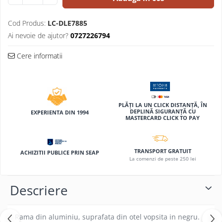
Compas scolar
Sabloane
Cod Produs:
LC-DLE7885
Truse geometrie
Ai nevoie de ajutor?
0727226794
Foarfeci
Cere informatii
Markere evidentiatoare text
Markere permanente
Markere speciale pentru desen
PLĂȚI LA UN CLICK DISTANȚĂ, ÎN
Pixuri si rezerve
DEPLINĂ SIGURANȚĂ CU
EXPERIENTA DIN 1994
MASTERCARD CLICK TO PAY
Produse Craft
Ghiozdane si genti scolare
TRANSPORT GRATUIT
Genti laptop
ACHIZITII PUBLICE PRIN SEAP
La comenzi de peste 250 lei
Penare
Carti si jocuri pentru copii
Descriere
Carti de colorat si povestit
Jocuri / Party
Rama din aluminiu, suprafata din otel vopsita in negru.