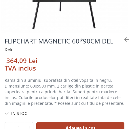
Foarfeci
Diverse articole organizare
Tipizate autocopiative
Carioci
Markere speciale pentru desen
arhivare
personalizate
Tus, tusiere
Ascutitori
Markere textile
Tipizate offset
Lipici
Creioane
Pixuri si rezerve
Tipizate offset personalizate
Perforatoare
Creioane cerate
Registre
Stilouri
Pioneze
FLIPCHART MAGNETIC 60*90CM DELI
Creioane colorate
Rezerva cub notes
Instrumente pentru proiectare
Suporti documente/accesorii de
Deli
Creioane mecanice si rezerve
Indigo si hartie carbon
birou/instrumente de scris
Cerneala si rezerva pentru stilou
364,09 Lei
Caiete pentru birou
TVA inclus
Stilouri
Caiete A5
Caiete A4
Radiere
Rama din aluminiu, suprafata din otel vopsita in negru.
Creta scolara
Dimensiune: 600x900 mm. 2 carlige din plastic in partea
superioara pentru a prinde hartia. Suport pentru markere
Plastilina
inclus. Culorile produselor pot diferi in realitate fata de cele
Echere, rigle, raportoare, compase,
din imaginile prezentate. * Pozele sunt cu titlu de prezentare.
sabloane, truse geometrie
IN STOC
Echere
Rigle
Adauga in cos