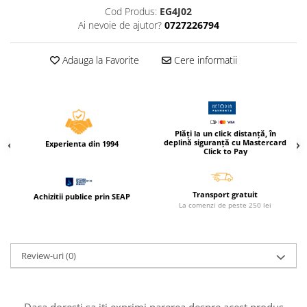
Caiete incepatori Tip I, II, III
Cod Produs:
EG4J02
Ai nevoie de ajutor?
0727226794
Caiete speciale
Hartie creponata
Adauga la Favorite
Cere informatii
Hartie glacee
Vocabulare
Ierbare scolare
Etichete scolare
Acuarele, guase, tempera si
Plăți la un click distanță, în
deplină siguranță cu Mastercard
Experienta din 1994
pensule
Click to Pay
Accesorii pictura
Carioci
Transport gratuit
Achizitii publice prin SEAP
La comenzi de peste 250 lei
Ascutitori
Creioane
Creioane cerate
Review-uri
(0)
Creioane colorate
Creioane mecanice si rezerve