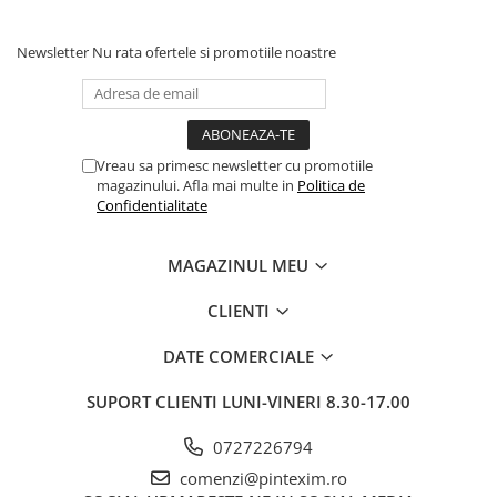
Pixuri si rezerve
Newsletter
Nu rata ofertele si promotiile noastre
Produse Craft
Ghiozdane si genti scolare
Genti laptop
Penare
Vreau sa primesc newsletter cu promotiile
magazinului. Afla mai multe in
Politica de
Carti si jocuri pentru copii
Confidentialitate
Carti de colorat si povestit
Jocuri / Party
MAGAZINUL MEU
Coperti scolare
CLIENTI
Diverse articole pentru scoala
DATE COMERCIALE
Pachete scolare
Produse curatenie
SUPORT CLIENTI
LUNI-VINERI 8.30-17.00
Instrumente de scris
0727226794
Carioci
comenzi@pintexim.ro
Cerneala si rezerva pentru stilou