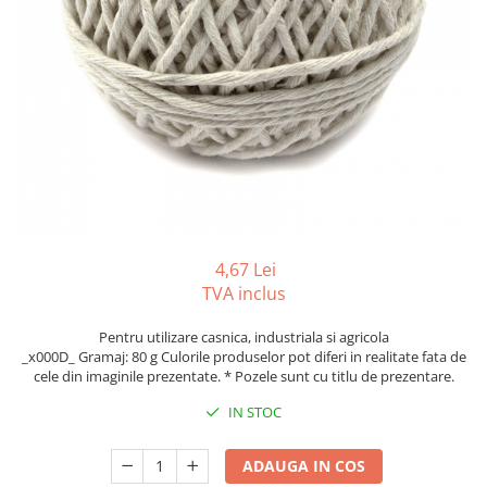
Tipizate autocopiative
Tipizate autocopiative
personalizate
Tipizate offset
Tipizate offset personalizate
Registre
Rezerva cub notes
Indigo si hartie carbon
Caiete pentru birou
4,67 Lei
TVA inclus
Caiete A5
Caiete A4
Pentru utilizare casnica, industriala si agricola
Produse si rechizite scolare
_x000D_ Gramaj: 80 g Culorile produselor pot diferi in realitate fata de
cele din imaginile prezentate. * Pozele sunt cu titlu de prezentare.
Caiete si produse din hartie
IN STOC
Caiete A5
Caiete A4
ADAUGA IN COS
Caiete si blocuri pentru desen