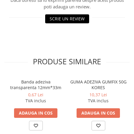
Daca doresti sa iti exprimi parerea despre acest produs
Cerneala si rezerva pentru stilou
poti adauga un review.
Stilouri
SCRIE UN REVIEW
Radiere
Creta scolara
Plastilina
Echere, rigle, raportoare, compase,
sabloane, truse geometrie
PRODUSE SIMILARE
Echere
Rigle
Compas scolar
Banda adeziva
GUMA ADEZIVA GUMFIX 50G
transparenta 12mm*33m
KORES
Sabloane
0,67 Lei
10,37 Lei
Truse geometrie
TVA inclus
TVA inclus
Foarfeci
Markere evidentiatoare text
ADAUGA IN COS
ADAUGA IN COS
Markere permanente
Markere speciale pentru desen