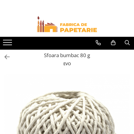
Toate Produsele
Hartie si articole din hartie
Hartie pentru copiator si cartoane
Hartie color pentru copiator
Sfoara bumbac 80 g
Papetarie personalizata
EVO
Pliante
Notes adeziv si index adeziv
Bloc Notes-uri brosate
Bloc Notes-uri spiralizate
Etichete
Plicuri personalizate
Plicuri
Tipizate