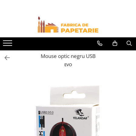
Toate Produsele
Hartie si articole din hartie
Hartie pentru copiator si cartoane
Hartie color pentru copiator
Mouse optic negru USB
Papetarie personalizata
EVO
Pliante
Notes adeziv si index adeziv
Bloc Notes-uri brosate
Bloc Notes-uri spiralizate
Etichete
Plicuri personalizate
Plicuri
Tipizate