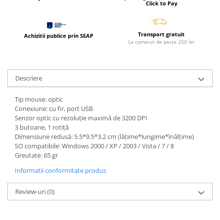
Click to Pay
Cerneala si rezerva pentru stilou
Stilouri
Transport gratuit
Radiere
Achizitii publice prin SEAP
La comenzi de peste 250 lei
Creta scolara
Plastilina
Descriere
Echere, rigle, raportoare, compase,
sabloane, truse geometrie
Tip mouse: optic
Echere
Conexiune: cu fir, port USB
Senzor optic cu rezoluție maximă de 3200 DPI
Rigle
3 butoane, 1 rotiță
Compas scolar
Dimensiune redusă: 5.5*9.5*3.2 cm (lățime*lungime*înălțime)
Sabloane
SO compatibile: Windows 2000 / XP / 2003 / Vista / 7 / 8
Greutate: 65 gr
Truse geometrie
Foarfeci
Informatii conformitate produs
Markere evidentiatoare text
Review-uri
(0)
Markere permanente
Markere speciale pentru desen