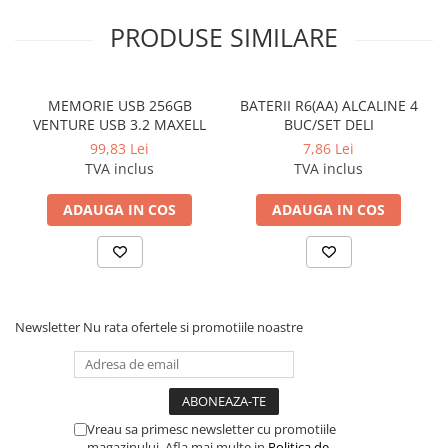
Pixuri si rezerve
PRODUSE SIMILARE
Produse Craft
Ghiozdane si genti scolare
MEMORIE USB 256GB
BATERII R6(AA) ALCALINE 4
Genti laptop
VENTURE USB 3.2 MAXELL
BUC/SET DELI
Penare
99,83 Lei
7,86 Lei
TVA inclus
TVA inclus
Carti si jocuri pentru copii
Carti de colorat si povestit
ADAUGA IN COS
ADAUGA IN COS
Jocuri / Party
Coperti scolare
Diverse articole pentru scoala
Pachete scolare
Newsletter
Nu rata ofertele si promotiile noastre
Produse curatenie
Instrumente de scris
Carioci
Vreau sa primesc newsletter cu promotiile
Cerneala si rezerva pentru stilou
magazinului. Afla mai multe in
Politica de