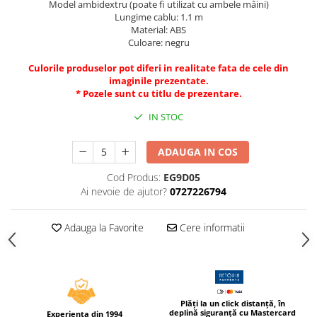
Model ambidextru (poate fi utilizat cu ambele mâini)
Caiete incepatori Tip I, II, III
Lungime cablu: 1.1 m
Caiete speciale
Material: ABS
Culoare: negru
Hartie creponata
Hartie glacee
Culorile produselor pot diferi in realitate fata de cele din
imaginile prezentate.
Vocabulare
* Pozele sunt cu titlu de prezentare.
Ierbare scolare
IN STOC
Etichete scolare
Acuarele, guase, tempera si
ADAUGA IN COS
pensule
Accesorii pictura
Cod Produs:
EG9D05
Ai nevoie de ajutor?
0727226794
Carioci
Ascutitori
Adauga la Favorite
Cere informatii
Creioane
Creioane cerate
Creioane colorate
Creioane mecanice si rezerve
Plăți la un click distanță, în
deplină siguranță cu Mastercard
Experienta din 1994