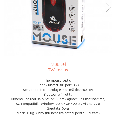
Tipizate autocopiative
Tipizate autocopiative
personalizate
Tipizate offset
Tipizate offset personalizate
Registre
Rezerva cub notes
Indigo si hartie carbon
Caiete pentru birou
9,38 Lei
TVA inclus
Caiete A5
Caiete A4
Tip mouse: optic
Produse si rechizite scolare
Conexiune: cu fir, port USB
Senzor optic cu rezoluție maximă de 3200 DPI
Caiete si produse din hartie
3 butoane, 1 rotiță
Dimensiune redusă: 5.5*9.5*3.2 cm (lățime*lungime*înălțime)
Caiete A5
SO compatibile: Windows 2000 / XP / 2003 / Vista / 7 / 8
Caiete A4
Greutate: 65 gr
Caiete si blocuri pentru desen
Model Plug & Play (nu necesită baterii pentru utilizare)