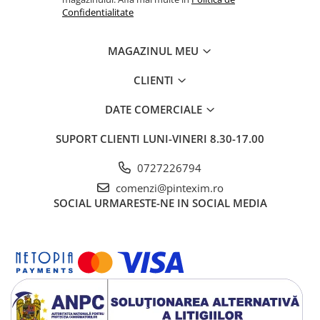
Confidentialitate
Creioane
Creioane cerate
MAGAZINUL MEU
Creioane colorate
CLIENTI
Creioane mecanice si rezerve
Linere si rollere
DATE COMERCIALE
Markere evidentiatoare text
SUPORT CLIENTI
LUNI-VINERI 8.30-17.00
Markere permanente
0727226794
Markere whiteboard
comenzi@pintexim.ro
Markere flipchart
SOCIAL
URMARESTE-NE IN SOCIAL MEDIA
Markere vopsea / creta lichida
Markere speciale pentru desen
Markere textile
Pixuri si rezerve
Stilouri