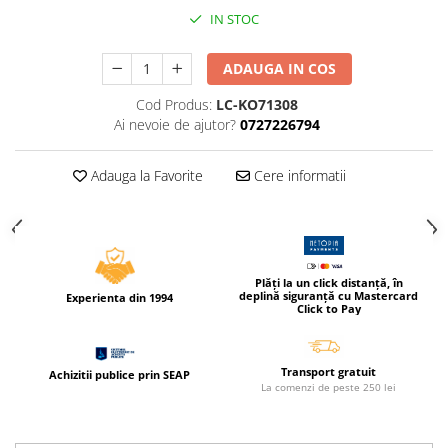
Compas scolar
IN STOC
Sabloane
Truse geometrie
ADAUGA IN COS
Foarfeci
Cod Produs:
LC-KO71308
Markere evidentiatoare text
Ai nevoie de ajutor?
0727226794
Markere permanente
Adauga la Favorite
Cere informatii
Markere speciale pentru desen
Pixuri si rezerve
Produse Craft
Ghiozdane si genti scolare
Plăți la un click distanță, în
deplină siguranță cu Mastercard
Experienta din 1994
Genti laptop
Click to Pay
Penare
Carti si jocuri pentru copii
Transport gratuit
Achizitii publice prin SEAP
La comenzi de peste 250 lei
Carti de colorat si povestit
Jocuri / Party