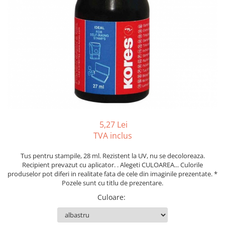
Foarfeci
Diverse articole organizare
Tipizate autocopiative
Carioci
Markere speciale pentru desen
arhivare
personalizate
Tus, tusiere
Ascutitori
Markere textile
Tipizate offset
Lipici
Creioane
Pixuri si rezerve
Tipizate offset personalizate
Perforatoare
Creioane cerate
Registre
Stilouri
Pioneze
Creioane colorate
Rezerva cub notes
Instrumente pentru proiectare
Suporti documente/accesorii de
Creioane mecanice si rezerve
Indigo si hartie carbon
birou/instrumente de scris
Cerneala si rezerva pentru stilou
Caiete pentru birou
Stilouri
Caiete A5
5,27 Lei
Caiete A4
Radiere
TVA inclus
Creta scolara
Tus pentru stampile, 28 ml. Rezistent la UV, nu se decoloreaza.
Plastilina
Recipient prevazut cu aplicator. . Alegeti CULOAREA... Culorile
produselor pot diferi in realitate fata de cele din imaginile prezentate. *
Echere, rigle, raportoare, compase,
Pozele sunt cu titlu de prezentare.
sabloane, truse geometrie
Culoare
:
Echere
Rigle