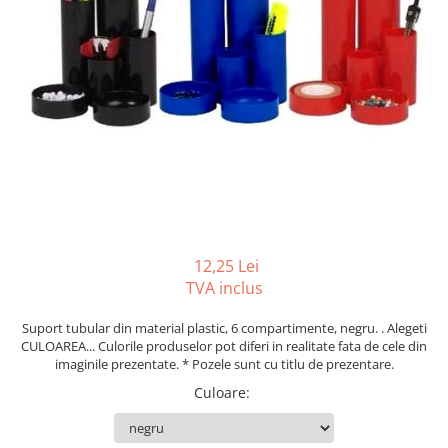
Tipizate autocopiative
Tipizate autocopiative
personalizate
Tipizate offset
Tipizate offset personalizate
Registre
Rezerva cub notes
Indigo si hartie carbon
Caiete pentru birou
12,25 Lei
Caiete A5
TVA inclus
Caiete A4
Produse si rechizite scolare
Suport tubular din material plastic, 6 compartimente, negru. . Alegeti
CULOAREA... Culorile produselor pot diferi in realitate fata de cele din
Caiete si produse din hartie
imaginile prezentate. * Pozele sunt cu titlu de prezentare.
Caiete A5
Culoare
:
Caiete A4
Caiete si blocuri pentru desen