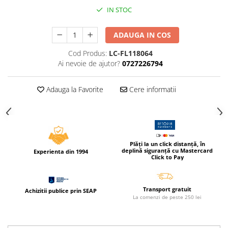
Caiete incepatori Tip I, II, III
IN STOC
Caiete speciale
Hartie creponata
ADAUGA IN COS
Hartie glacee
Cod Produs:
LC-FL118064
Vocabulare
Ai nevoie de ajutor?
0727226794
Ierbare scolare
Etichete scolare
Adauga la Favorite
Cere informatii
Acuarele, guase, tempera si
pensule
Accesorii pictura
Carioci
Plăți la un click distanță, în
deplină siguranță cu Mastercard
Experienta din 1994
Ascutitori
Click to Pay
Creioane
Creioane cerate
Transport gratuit
Achizitii publice prin SEAP
La comenzi de peste 250 lei
Creioane colorate
Creioane mecanice si rezerve