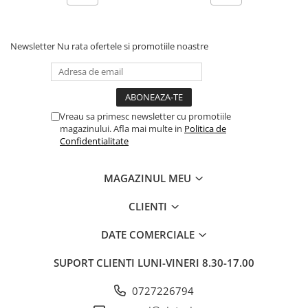
Pixuri si rezerve
Produse Craft
Newsletter
Nu rata ofertele si promotiile noastre
Ghiozdane si genti scolare
Genti laptop
Penare
Vreau sa primesc newsletter cu promotiile
Carti si jocuri pentru copii
magazinului. Afla mai multe in
Politica de
Confidentialitate
Carti de colorat si povestit
Jocuri / Party
MAGAZINUL MEU
Coperti scolare
Diverse articole pentru scoala
CLIENTI
Pachete scolare
DATE COMERCIALE
Produse curatenie
Instrumente de scris
SUPORT CLIENTI
LUNI-VINERI 8.30-17.00
Carioci
0727226794
Cerneala si rezerva pentru stilou