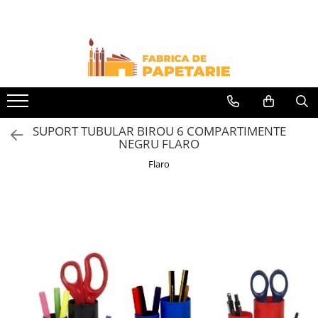
Toate Produsele
Hartie si articole din hartie
Hartie pentru copiator si cartoane
Hartie color pentru copiator
SUPORT TUBULAR BIROU 6 COMPARTIMENTE
Papetarie personalizata
NEGRU FLARO
Pliante
Flaro
Notes adeziv si index adeziv
Bloc Notes-uri brosate
Bloc Notes-uri spiralizate
Etichete
Plicuri personalizate
Plicuri
Tipizate