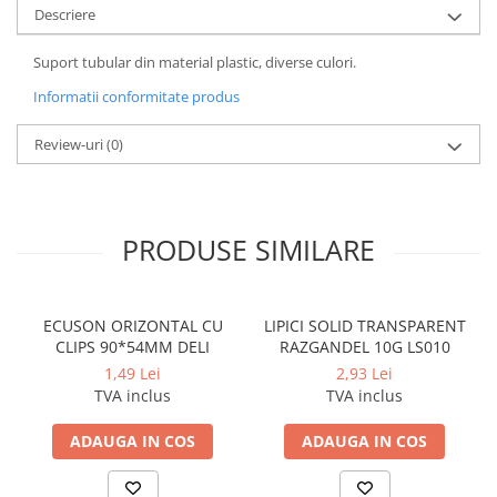
Cerneala si rezerva pentru stilou
Descriere
Stilouri
Suport tubular din material plastic, diverse culori.
Radiere
Informatii conformitate produs
Creta scolara
Review-uri
(0)
Plastilina
Echere, rigle, raportoare, compase,
sabloane, truse geometrie
Echere
PRODUSE SIMILARE
Rigle
Compas scolar
ECUSON ORIZONTAL CU
LIPICI SOLID TRANSPARENT
Sabloane
CLIPS 90*54MM DELI
RAZGANDEL 10G LS010
Truse geometrie
1,49 Lei
2,93 Lei
Foarfeci
TVA inclus
TVA inclus
Markere evidentiatoare text
ADAUGA IN COS
ADAUGA IN COS
Markere permanente
Markere speciale pentru desen