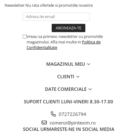
Newsletter
Nu rata ofertele si promotiile noastre
Pixuri si rezerve
Produse Craft
Ghiozdane si genti scolare
Genti laptop
Vreau sa primesc newsletter cu promotiile
magazinului. Afla mai multe in
Politica de
Penare
Confidentialitate
Carti si jocuri pentru copii
Carti de colorat si povestit
MAGAZINUL MEU
Jocuri / Party
CLIENTI
Coperti scolare
DATE COMERCIALE
Diverse articole pentru scoala
Pachete scolare
SUPORT CLIENTI
LUNI-VINERI 8.30-17.00
Produse curatenie
0727226794
Instrumente de scris
comenzi@pintexim.ro
Carioci
SOCIAL
URMARESTE-NE IN SOCIAL MEDIA
Cerneala si rezerva pentru stilou