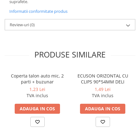
suprafete.
Cerneala si rezerva pentru stilou
Informatii conformitate produs
Stilouri
Radiere
Review-uri
(0)
Creta scolara
Plastilina
Echere, rigle, raportoare, compase,
PRODUSE SIMILARE
sabloane, truse geometrie
Echere
Rigle
Coperta talon auto mic, 2
ECUSON ORIZONTAL CU
parti + buzunar
CLIPS 90*54MM DELI
Compas scolar
1,23 Lei
1,49 Lei
Sabloane
TVA inclus
TVA inclus
Truse geometrie
Foarfeci
ADAUGA IN COS
ADAUGA IN COS
Markere evidentiatoare text
Markere permanente
Markere speciale pentru desen