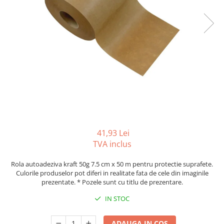
Tipizate autocopiative
Tipizate autocopiative
personalizate
Tipizate offset
Tipizate offset personalizate
Registre
Rezerva cub notes
Indigo si hartie carbon
Caiete pentru birou
41,93 Lei
Caiete A5
TVA inclus
Caiete A4
Produse si rechizite scolare
Rola autoadeziva kraft 50g 7.5 cm x 50 m pentru protectie suprafete.
Culorile produselor pot diferi in realitate fata de cele din imaginile
Caiete si produse din hartie
prezentate. * Pozele sunt cu titlu de prezentare.
Caiete A5
IN STOC
Caiete A4
Caiete si blocuri pentru desen
ADAUGA IN COS