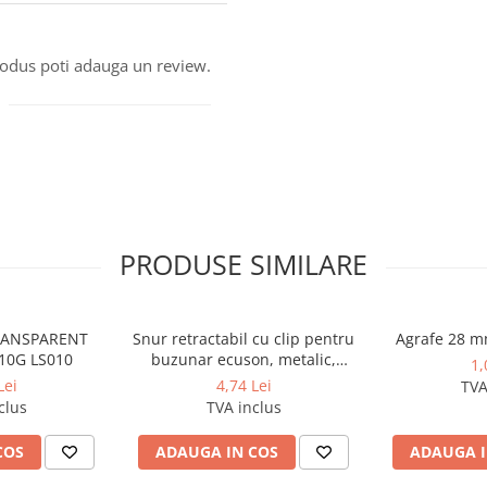
produs poti adauga un review.
PRODUSE SIMILARE
TRANSPARENT
Snur retractabil cu clip pentru
Agrafe 28 m
10G LS010
buzunar ecuson, metalic,
1,
diametru 40 mm, lungime max
Lei
4,74 Lei
TVA
75 cm
clus
TVA inclus
COS
ADAUGA IN COS
ADAUGA I