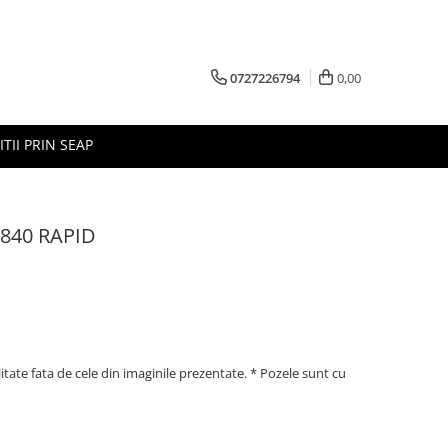
0727226794
0,00
ITII PRIN SEAP
840 RAPID
litate fata de cele din imaginile prezentate. * Pozele sunt cu