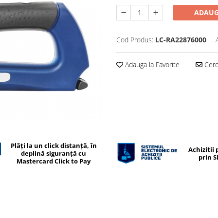
ADAUG
Cod Produs:
LC-RA22876000
Adauga la Favorite
Cere 
Plăți la un click distanță, în
Achizitii 
deplină siguranță cu
prin 
Mastercard Click to Pay