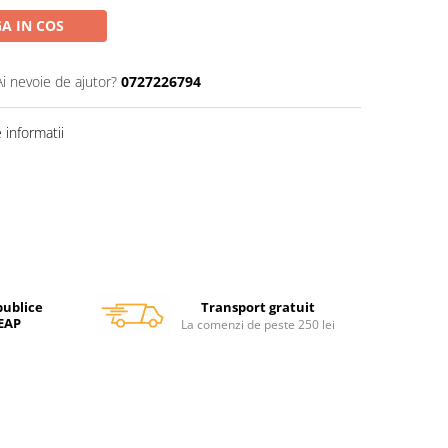
A IN COS
Ai nevoie de ajutor?
0727226794
informatii
Transport gratuit
publice
SEAP
La comenzi de peste 250 lei