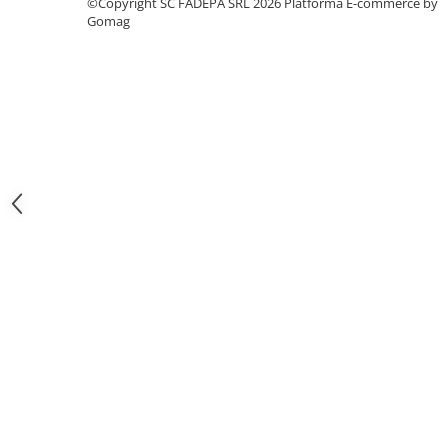
©Copyright SC FADEPA SRL 2026
Platforma E-commerce by
Gomag
Pixuri si rezerve
Produse Craft
Ghiozdane si genti scolare
Genti laptop
Penare
Carti si jocuri pentru copii
Carti de colorat si povestit
Jocuri / Party
Coperti scolare
Diverse articole pentru scoala
Pachete scolare
Produse curatenie
Instrumente de scris
Carioci
Cerneala si rezerva pentru stilou