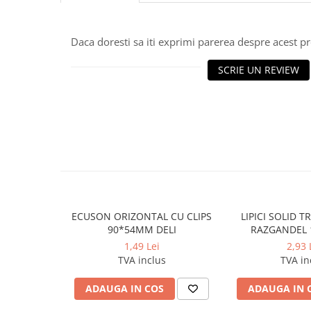
Caiete incepatori Tip I, II, III
Caiete speciale
Daca doresti sa iti exprimi parerea despre acest 
Hartie creponata
Hartie glacee
SCRIE UN REVIEW
Vocabulare
Ierbare scolare
Etichete scolare
Acuarele, guase, tempera si
pensule
Accesorii pictura
Carioci
Ascutitori
ECUSON ORIZONTAL CU CLIPS
LIPICI SOLID 
90*54MM DELI
RAZGANDEL 
Creioane
1,49 Lei
2,93 
Creioane cerate
TVA inclus
TVA in
Creioane colorate
ADAUGA IN COS
ADAUGA IN 
Creioane mecanice si rezerve