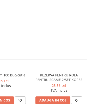
m 100 buc/cutie
REZERVA PENTRU ROLA
Agrafe 5
PENTRU SCAME 2/SET KORES
09 Lei
23,36 Lei
 inclus
TVA inclus
N COS
ADAUGA IN COS
ADAUG