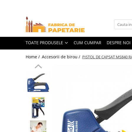
Toate Produsele
Hartie si articole din hartie
Hartie pentru copiator si cartoane
TOATE PRODUSELE
CUM CUMPAR
DESPRE NOI
Hartie color pentru copiator
Home /
Accesorii de birou /
PISTOL DE CAPSAT MS840 R
Papetarie personalizata
Pliante
Notes adeziv si index adeziv
Bloc Notes-uri brosate
Bloc Notes-uri spiralizate
Etichete
Plicuri personalizate
Plicuri
Tipizate