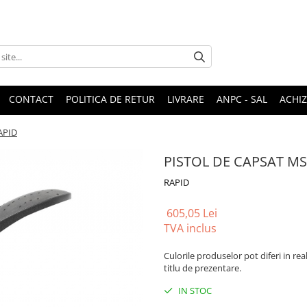
CONTACT
POLITICA DE RETUR
LIVRARE
ANPC - SAL
ACHIZ
APID
PISTOL DE CAPSAT MS
RAPID
605,05 Lei
TVA inclus
Culorile produselor pot diferi in rea
titlu de prezentare.
IN STOC