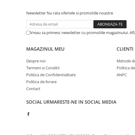
Cerneala si rezerva pentru stilou
Stilouri
Newsletter
Nu rata ofertele si promotiile noastre
Radiere
Creta scolara
Vreau sa primesc newsletter cu promotiile magazinului. Af
Plastilina
MAGAZINUL MEU
CLIENTI
Echere, rigle, raportoare, compase,
sabloane, truse geometrie
Despre noi
Metode de
Echere
Termeni si Conditii
Politica d
Rigle
Politica de Confidentialitate
ANPC
Compas scolar
Politica de livrare
Sabloane
Contact
Truse geometrie
SOCIAL
URMARESTE-NE IN SOCIAL MEDIA
Foarfeci
Markere evidentiatoare text
Markere permanente
Markere speciale pentru desen