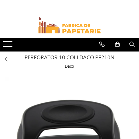
Toate Produsele
Hartie si articole din hartie
Hartie pentru copiator si cartoane
Hartie color pentru copiator
PERFORATOR 10 COLI DACO PF210N
Papetarie personalizata
Daco
Pliante
Notes adeziv si index adeziv
Bloc Notes-uri brosate
Bloc Notes-uri spiralizate
Etichete
Plicuri personalizate
Plicuri
Tipizate