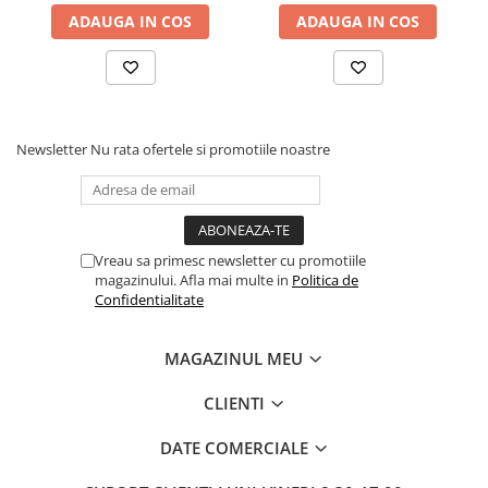
ADAUGA IN COS
ADAUGA IN COS
Pixuri si rezerve
Produse Craft
Ghiozdane si genti scolare
Genti laptop
Newsletter
Nu rata ofertele si promotiile noastre
Penare
Carti si jocuri pentru copii
Carti de colorat si povestit
Jocuri / Party
Vreau sa primesc newsletter cu promotiile
magazinului. Afla mai multe in
Politica de
Coperti scolare
Confidentialitate
Diverse articole pentru scoala
Pachete scolare
MAGAZINUL MEU
Produse curatenie
CLIENTI
Instrumente de scris
Carioci
DATE COMERCIALE
Cerneala si rezerva pentru stilou