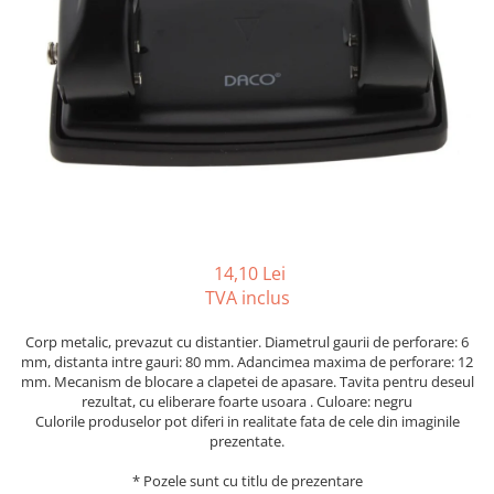
Tipizate autocopiative
Tipizate autocopiative
personalizate
Tipizate offset
Tipizate offset personalizate
Registre
Rezerva cub notes
Indigo si hartie carbon
Caiete pentru birou
14,10 Lei
TVA inclus
Caiete A5
Caiete A4
Corp metalic, prevazut cu distantier. Diametrul gaurii de perforare: 6
Produse si rechizite scolare
mm, distanta intre gauri: 80 mm. Adancimea maxima de perforare: 12
mm. Mecanism de blocare a clapetei de apasare. Tavita pentru deseul
Caiete si produse din hartie
rezultat, cu eliberare foarte usoara . Culoare: negru
Culorile produselor pot diferi in realitate fata de cele din imaginile
Caiete A5
prezentate.
Caiete A4
Caiete si blocuri pentru desen
* Pozele sunt cu titlu de prezentare