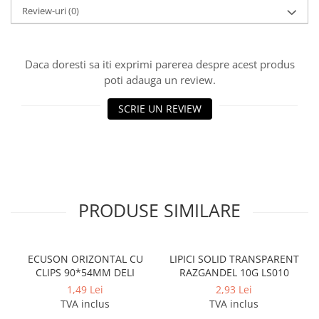
Cerneala si rezerva pentru stilou
Review-uri
(0)
Stilouri
Radiere
Daca doresti sa iti exprimi parerea despre acest produs
Creta scolara
poti adauga un review.
Plastilina
SCRIE UN REVIEW
Echere, rigle, raportoare, compase,
sabloane, truse geometrie
Echere
Rigle
Compas scolar
PRODUSE SIMILARE
Sabloane
Truse geometrie
Foarfeci
ECUSON ORIZONTAL CU
LIPICI SOLID TRANSPARENT
Markere evidentiatoare text
CLIPS 90*54MM DELI
RAZGANDEL 10G LS010
1,49 Lei
2,93 Lei
Markere permanente
TVA inclus
TVA inclus
Markere speciale pentru desen