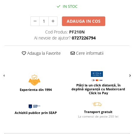
Caiete incepatori Tip I, II, III
IN STOC
Caiete speciale
Hartie creponata
ADAUGA IN COS
Hartie glacee
Cod Produs:
PF210N
Vocabulare
Ai nevoie de ajutor?
0727226794
Ierbare scolare
Etichete scolare
Adauga la Favorite
Cere informatii
Acuarele, guase, tempera si
pensule
Accesorii pictura
Carioci
Plăți la un click distanță, în
deplină siguranță cu Mastercard
Experienta din 1994
Ascutitori
Click to Pay
Creioane
Creioane cerate
Transport gratuit
Achizitii publice prin SEAP
La comenzi de peste 250 lei
Creioane colorate
Creioane mecanice si rezerve