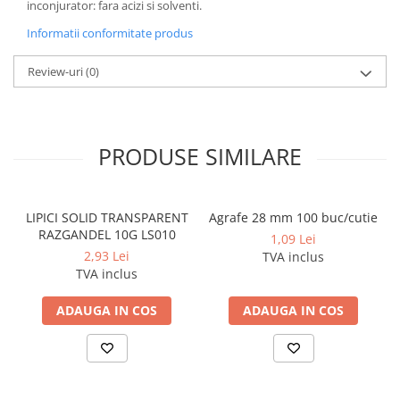
inconjurator: fara acizi si solventi.
Cerneala si rezerva pentru stilou
Informatii conformitate produs
Stilouri
Radiere
Review-uri
(0)
Creta scolara
Plastilina
Echere, rigle, raportoare, compase,
PRODUSE SIMILARE
sabloane, truse geometrie
Echere
Rigle
LIPICI SOLID TRANSPARENT
Agrafe 28 mm 100 buc/cutie
RAZGANDEL 10G LS010
1,09 Lei
Compas scolar
2,93 Lei
TVA inclus
Sabloane
TVA inclus
Truse geometrie
Foarfeci
ADAUGA IN COS
ADAUGA IN COS
Markere evidentiatoare text
Markere permanente
Markere speciale pentru desen