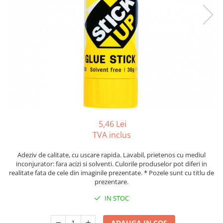
Tipizate autocopiative
Tipizate autocopiative
personalizate
Tipizate offset
Tipizate offset personalizate
Registre
Rezerva cub notes
Indigo si hartie carbon
Caiete pentru birou
5,46 Lei
TVA inclus
Caiete A5
Caiete A4
Adeziv de calitate, cu uscare rapida. Lavabil, prietenos cu mediul
Produse si rechizite scolare
inconjurator: fara acizi si solventi. Culorile produselor pot diferi in
realitate fata de cele din imaginile prezentate. * Pozele sunt cu titlu de
Caiete si produse din hartie
prezentare.
Caiete A5
IN STOC
Caiete A4
Caiete si blocuri pentru desen
ADAUGA IN COS