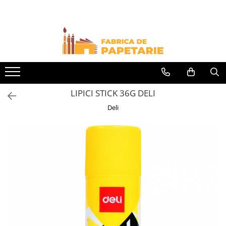
Toate Produsele
Hartie si articole din hartie
Hartie pentru copiator si cartoane
Hartie color pentru copiator
LIPICI STICK 36G DELI
Papetarie personalizata
Deli
Pliante
Notes adeziv si index adeziv
Bloc Notes-uri brosate
Bloc Notes-uri spiralizate
Etichete
Plicuri personalizate
Plicuri
Tipizate