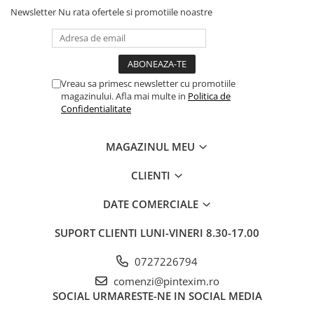
Newsletter
Nu rata ofertele si promotiile noastre
Pixuri si rezerve
Produse Craft
Ghiozdane si genti scolare
Genti laptop
Vreau sa primesc newsletter cu promotiile
magazinului. Afla mai multe in
Politica de
Penare
Confidentialitate
Carti si jocuri pentru copii
MAGAZINUL MEU
Carti de colorat si povestit
Jocuri / Party
CLIENTI
Coperti scolare
DATE COMERCIALE
Diverse articole pentru scoala
Pachete scolare
SUPORT CLIENTI
LUNI-VINERI 8.30-17.00
Produse curatenie
0727226794
Instrumente de scris
comenzi@pintexim.ro
Carioci
SOCIAL
URMARESTE-NE IN SOCIAL MEDIA
Cerneala si rezerva pentru stilou