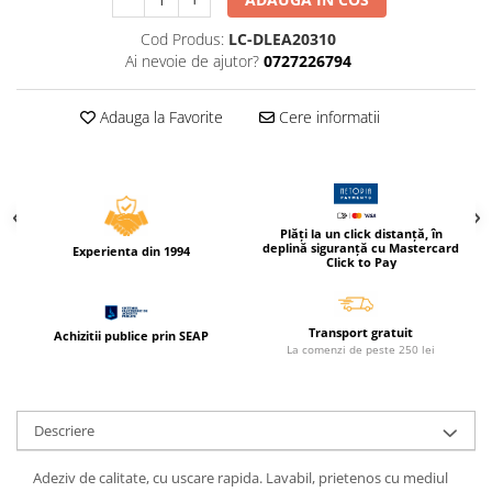
Caiete incepatori Tip I, II, III
Cod Produs:
LC-DLEA20310
Caiete speciale
Ai nevoie de ajutor?
0727226794
Hartie creponata
Hartie glacee
Adauga la Favorite
Cere informatii
Vocabulare
Ierbare scolare
Etichete scolare
Acuarele, guase, tempera si
Plăți la un click distanță, în
pensule
deplină siguranță cu Mastercard
Experienta din 1994
Click to Pay
Accesorii pictura
Carioci
Ascutitori
Transport gratuit
Achizitii publice prin SEAP
La comenzi de peste 250 lei
Creioane
Creioane cerate
Descriere
Creioane colorate
Creioane mecanice si rezerve
Adeziv de calitate, cu uscare rapida. Lavabil, prietenos cu mediul