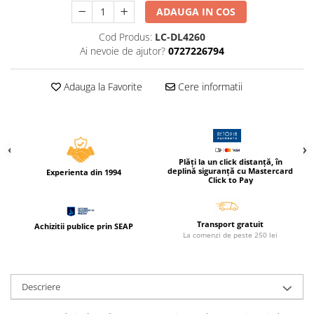
Compas scolar
ADAUGA IN COS
Sabloane
Cod Produs:
LC-DL4260
Truse geometrie
Ai nevoie de ajutor?
0727226794
Foarfeci
Markere evidentiatoare text
Adauga la Favorite
Cere informatii
Markere permanente
Markere speciale pentru desen
Pixuri si rezerve
Plăți la un click distanță, în
deplină siguranță cu Mastercard
Produse Craft
Experienta din 1994
Click to Pay
Ghiozdane si genti scolare
Genti laptop
Transport gratuit
Achizitii publice prin SEAP
La comenzi de peste 250 lei
Penare
Carti si jocuri pentru copii
Carti de colorat si povestit
Descriere
Jocuri / Party