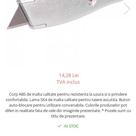
Foarfeci
Diverse articole organizare
Tipizate autocopiative
Carioci
Markere speciale pentru desen
arhivare
personalizate
Tus, tusiere
Ascutitori
Markere textile
Tipizate offset
Lipici
Creioane
Pixuri si rezerve
Tipizate offset personalizate
Perforatoare
Creioane cerate
Registre
Stilouri
Pioneze
Creioane colorate
Rezerva cub notes
Instrumente pentru proiectare
Suporti documente/accesorii de
Creioane mecanice si rezerve
Indigo si hartie carbon
birou/instrumente de scris
Cerneala si rezerva pentru stilou
Caiete pentru birou
Stilouri
Caiete A5
14,28 Lei
Caiete A4
Radiere
TVA inclus
Creta scolara
Corp ABS de inalta calitate pentru rezistenta la uzura si o prindere
Plastilina
confortabila. Lama SK4 de inalta calitate pentru taiere ascutita. Buton
auto-blocare pentru utilizare convenabila. Culorile produselor pot
Echere, rigle, raportoare, compase,
diferi in realitate fata de cele din imaginile prezentate. * Pozele sunt cu
sabloane, truse geometrie
titlu de prezentare.
Echere
IN STOC
Rigle