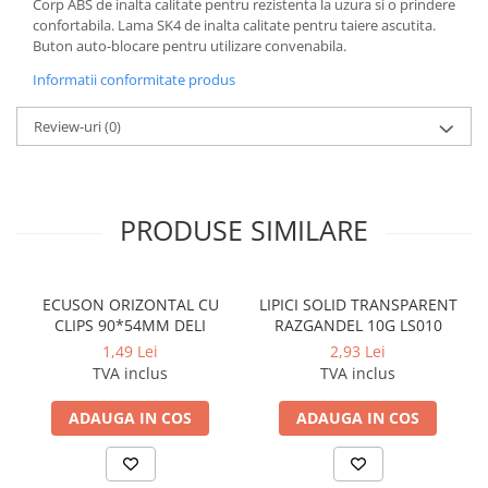
Corp ABS de inalta calitate pentru rezistenta la uzura si o prindere
Coperti scolare
confortabila. Lama SK4 de inalta calitate pentru taiere ascutita.
Diverse articole pentru scoala
Buton auto-blocare pentru utilizare convenabila.
Pachete scolare
Informatii conformitate produs
Review-uri
(0)
PRODUSE SIMILARE
ECUSON ORIZONTAL CU
LIPICI SOLID TRANSPARENT
CLIPS 90*54MM DELI
RAZGANDEL 10G LS010
1,49 Lei
2,93 Lei
TVA inclus
TVA inclus
ADAUGA IN COS
ADAUGA IN COS