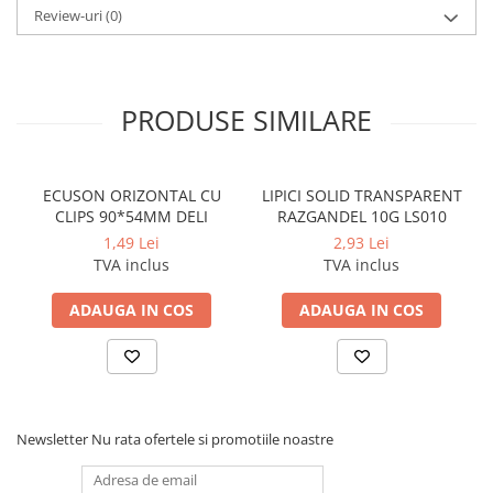
Cerneala si rezerva pentru stilou
Review-uri
(0)
Stilouri
Radiere
PRODUSE SIMILARE
Creta scolara
Plastilina
Echere, rigle, raportoare, compase,
ECUSON ORIZONTAL CU
LIPICI SOLID TRANSPARENT
sabloane, truse geometrie
CLIPS 90*54MM DELI
RAZGANDEL 10G LS010
Echere
1,49 Lei
2,93 Lei
TVA inclus
TVA inclus
Rigle
Compas scolar
ADAUGA IN COS
ADAUGA IN COS
Sabloane
Truse geometrie
Foarfeci
Markere evidentiatoare text
Newsletter
Nu rata ofertele si promotiile noastre
Markere permanente
Markere speciale pentru desen