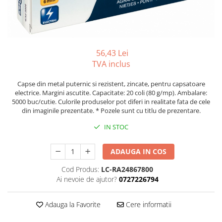
Tipizate autocopiative
Tipizate autocopiative
personalizate
Tipizate offset
56,43 Lei
Tipizate offset personalizate
TVA inclus
Registre
Capse din metal puternic si rezistent, zincate, pentru capsatoare
Rezerva cub notes
electrice. Margini ascutite. Capacitate: 20 coli (80 g/mp). Ambalare:
5000 buc/cutie. Culorile produselor pot diferi in realitate fata de cele
Indigo si hartie carbon
din imaginile prezentate. * Pozele sunt cu titlu de prezentare.
Caiete pentru birou
IN STOC
Caiete A5
Caiete A4
ADAUGA IN COS
Produse si rechizite scolare
Cod Produs:
LC-RA24867800
Caiete si produse din hartie
Ai nevoie de ajutor?
0727226794
Caiete A5
Caiete A4
Adauga la Favorite
Cere informatii
Caiete si blocuri pentru desen