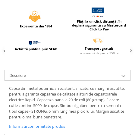
Caiete incepatori Tip I, II, III
Caiete speciale
Hartie creponata
Plăți la un click distanță, în
deplină siguranță cu Mastercard
Experienta din 1994
Hartie glacee
Click to Pay
Vocabulare
Ierbare scolare
Transport gratuit
Achizitii publice prin SEAP
Etichete scolare
La comenzi de peste 250 lei
Acuarele, guase, tempera si
pensule
Accesorii pictura
Descriere
Carioci
Capse din metal puternic si rezistent, zincate, cu margini ascutite,
Ascutitori
pentru a garanta capsarea de calitate alături de capsatoarele
electrice Rapid. Capseaza pana la 20 de coli (80 gr/mp). Fiecare
Creioane
cutie contine 5000 de capse. Simbolul galben pentru a semnala
Creioane cerate
tipul capsei- STRONG. 6 mm lungimea piciorului. Margini ascutite
pentru o mai buna penetrare.
Creioane colorate
Informatii conformitate produs
Creioane mecanice si rezerve