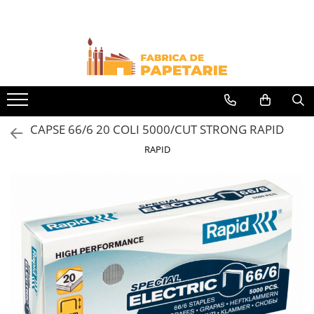
Toate Produsele
Hartie si articole din hartie
Hartie pentru copiator si cartoane
Hartie color pentru copiator
CAPSE 66/6 20 COLI 5000/CUT STRONG RAPID
Papetarie personalizata
RAPID
Pliante
Notes adeziv si index adeziv
Bloc Notes-uri brosate
Bloc Notes-uri spiralizate
Etichete
Plicuri personalizate
Plicuri
Tipizate