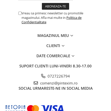
Pixuri si rezerve
Vreau sa primesc newsletter cu promotiile
Produse Craft
magazinului. Afla mai multe in
Politica de
Ghiozdane si genti scolare
Confidentialitate
Genti laptop
MAGAZINUL MEU
Penare
Carti si jocuri pentru copii
CLIENTI
Carti de colorat si povestit
DATE COMERCIALE
Jocuri / Party
Coperti scolare
SUPORT CLIENTI
LUNI-VINERI 8.30-17.00
Diverse articole pentru scoala
0727226794
Pachete scolare
comenzi@pintexim.ro
Produse curatenie
SOCIAL
URMARESTE-NE IN SOCIAL MEDIA
Instrumente de scris
Carioci
Cerneala si rezerva pentru stilou