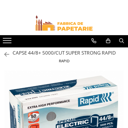
Toate Produsele
Hartie si articole din hartie
Hartie pentru copiator si cartoane
Hartie color pentru copiator
CAPSE 44/8+ 5000/CUT SUPER STRONG RAPID
Papetarie personalizata
RAPID
Pliante
Notes adeziv si index adeziv
Bloc Notes-uri brosate
Bloc Notes-uri spiralizate
Etichete
Plicuri personalizate
Plicuri
Tipizate