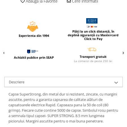
Adauga la Favorite
Cere informatii
Caiete incepatori Tip I, II, III
Caiete speciale
Hartie creponata
Hartie glacee
Plăți la un click distanță, în
Vocabulare
deplină siguranță cu Mastercard
Experienta din 1994
Click to Pay
Ierbare scolare
Etichete scolare
Acuarele, guase, tempera si
Transport gratuit
Achizitii publice prin SEAP
pensule
La comenzi de peste 250 lei
Accesorii pictura
Carioci
Descriere
Ascutitori
Capse SuperStrong, din metal dur si rezistent, zincate, cu margini
Creioane
ascutite, pentru a garanta capsarea de calitate alături de
Creioane cerate
capsatoarele electrice Rapid. Capseaza pana la 50 de coli (80
gr/mp). Fiecare cutie contine 5000 de capse. Simbolul rosu pentru
Creioane colorate
a semnala tipul capsei- SUPER STRONG. 8.5 mm lungimea
Creioane mecanice si rezerve
piciorului. Margini ascutite pentru o mai buna penetrare.