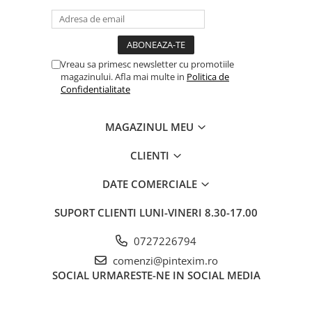
Pixuri si rezerve
Produse Craft
Ghiozdane si genti scolare
Vreau sa primesc newsletter cu promotiile
magazinului. Afla mai multe in
Politica de
Genti laptop
Confidentialitate
Penare
Carti si jocuri pentru copii
MAGAZINUL MEU
Carti de colorat si povestit
CLIENTI
Jocuri / Party
Coperti scolare
DATE COMERCIALE
Diverse articole pentru scoala
SUPORT CLIENTI
LUNI-VINERI 8.30-17.00
Pachete scolare
0727226794
Produse curatenie
comenzi@pintexim.ro
Instrumente de scris
SOCIAL
URMARESTE-NE IN SOCIAL MEDIA
Carioci
Cerneala si rezerva pentru stilou