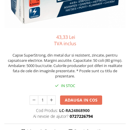
Tipizate autocopiative
Tipizate autocopiative
personalizate
Tipizate offset
Tipizate offset personalizate
43,33 Lei
TVA inclus
Registre
Rezerva cub notes
Capse SuperStrong, din metal dur si rezistent, zincate, pentru
capsatoare electrice. Margini ascutite. Capacitate: 50 coli (80 g/mp).
Indigo si hartie carbon
Ambalare: 5000 buc/cutie. Culorile produselor pot diferi in realitate
Caiete pentru birou
fata de cele din imaginile prezentate. * Pozele sunt cu titlu de
prezentare.
Caiete A5
IN STOC
Caiete A4
Produse si rechizite scolare
ADAUGA IN COS
Caiete si produse din hartie
Cod Produs:
LC-RA24868900
Caiete A5
Ai nevoie de ajutor?
0727226794
Caiete A4
Caiete si blocuri pentru desen