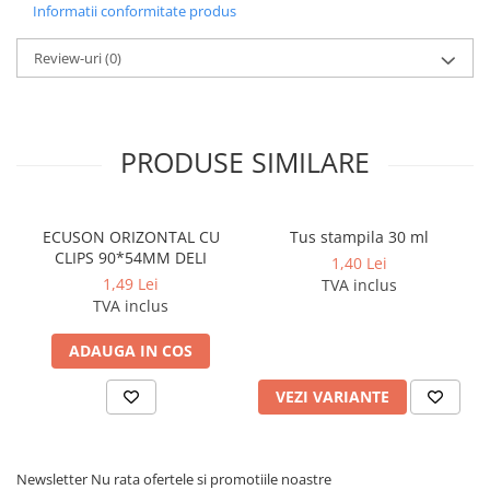
Cerneala si rezerva pentru stilou
Informatii conformitate produs
Stilouri
Review-uri
(0)
Radiere
Creta scolara
Plastilina
PRODUSE SIMILARE
Echere, rigle, raportoare, compase,
sabloane, truse geometrie
Echere
ECUSON ORIZONTAL CU
Tus stampila 30 ml
CLIPS 90*54MM DELI
1,40 Lei
Rigle
1,49 Lei
TVA inclus
Compas scolar
TVA inclus
Sabloane
Truse geometrie
ADAUGA IN COS
Foarfeci
VEZI VARIANTE
Markere evidentiatoare text
Markere permanente
Newsletter
Nu rata ofertele si promotiile noastre
Markere speciale pentru desen