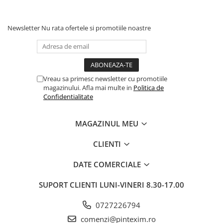
Pixuri si rezerve
Produse Craft
Newsletter
Nu rata ofertele si promotiile noastre
Ghiozdane si genti scolare
Genti laptop
Penare
Vreau sa primesc newsletter cu promotiile
magazinului. Afla mai multe in
Politica de
Carti si jocuri pentru copii
Confidentialitate
Carti de colorat si povestit
Jocuri / Party
MAGAZINUL MEU
Coperti scolare
CLIENTI
Diverse articole pentru scoala
Pachete scolare
DATE COMERCIALE
Produse curatenie
SUPORT CLIENTI
LUNI-VINERI 8.30-17.00
Instrumente de scris
Carioci
0727226794
Cerneala si rezerva pentru stilou
comenzi@pintexim.ro