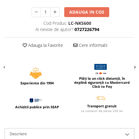
Caiete incepatori Tip I, II, III
ADAUGA IN COS
Caiete speciale
Hartie creponata
Cod Produs:
LC-NKS600
Hartie glacee
Ai nevoie de ajutor?
0727226794
Vocabulare
Ierbare scolare
Adauga la Favorite
Cere informatii
Etichete scolare
Acuarele, guase, tempera si
pensule
Accesorii pictura
Plăți la un click distanță, în
deplină siguranță cu Mastercard
Experienta din 1994
Carioci
Click to Pay
Ascutitori
Creioane
Transport gratuit
Achizitii publice prin SEAP
La comenzi de peste 250 lei
Creioane cerate
Creioane colorate
Creioane mecanice si rezerve
Descriere