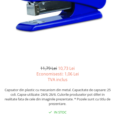
Tipizate autocopiative
Tipizate autocopiative
personalizate
Tipizate offset
Tipizate offset personalizate
Registre
Rezerva cub notes
Indigo si hartie carbon
Caiete pentru birou
11,79 Lei
10,73 Lei
Caiete A5
Economisesti:
1,06
Lei
Caiete A4
TVA inclus
Produse si rechizite scolare
Capsator din plastic cu mecanism din metal. Capacitate de capsare: 25
Caiete si produse din hartie
coli. Capse utilizate: 24/6; 26/6. Culorile produselor pot diferi in
Caiete A5
realitate fata de cele din imaginile prezentate. * Pozele sunt cu titlu de
prezentare.
Caiete A4
Caiete si blocuri pentru desen
IN STOC