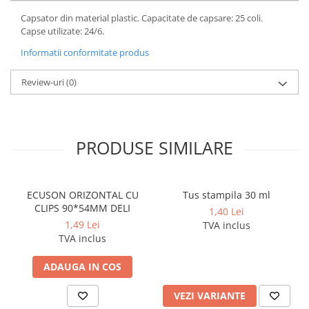
Cerneala si rezerva pentru stilou
Capsator din material plastic. Capacitate de capsare: 25 coli.
Stilouri
Capse utilizate: 24/6.
Radiere
Informatii conformitate produs
Creta scolara
Review-uri
(0)
Plastilina
Echere, rigle, raportoare, compase,
sabloane, truse geometrie
PRODUSE SIMILARE
Echere
Rigle
Compas scolar
ECUSON ORIZONTAL CU
Tus stampila 30 ml
Sabloane
CLIPS 90*54MM DELI
1,40 Lei
Truse geometrie
1,49 Lei
TVA inclus
TVA inclus
Foarfeci
Markere evidentiatoare text
ADAUGA IN COS
Markere permanente
VEZI VARIANTE
Markere speciale pentru desen