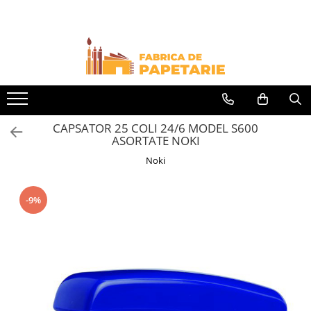
Toate Produsele
Hartie si articole din hartie
Hartie pentru copiator si cartoane
Hartie color pentru copiator
CAPSATOR 25 COLI 24/6 MODEL S600
Papetarie personalizata
ASORTATE NOKI
Pliante
Noki
Notes adeziv si index adeziv
Bloc Notes-uri brosate
-9%
Bloc Notes-uri spiralizate
Etichete
Plicuri personalizate
Plicuri
Tipizate