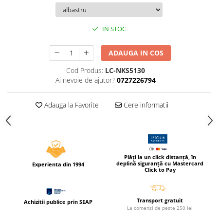
Caiete incepatori Tip I, II, III
Caiete speciale
IN STOC
Hartie creponata
Hartie glacee
ADAUGA IN COS
Vocabulare
Ierbare scolare
Cod Produs:
LC-NKS5130
Ai nevoie de ajutor?
0727226794
Etichete scolare
Acuarele, guase, tempera si
pensule
Adauga la Favorite
Cere informatii
Accesorii pictura
Carioci
Ascutitori
Plăți la un click distanță, în
Creioane
deplină siguranță cu Mastercard
Experienta din 1994
Click to Pay
Creioane cerate
Creioane colorate
Transport gratuit
Achizitii publice prin SEAP
Creioane mecanice si rezerve
La comenzi de peste 250 lei