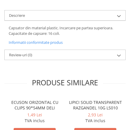
Cerneala si rezerva pentru stilou
Stilouri
Descriere
Radiere
Capsator din material plastic. Incarcare pe partea superioara.
Creta scolara
Capacitate de capsare: 16 coli.
Plastilina
Informatii conformitate produs
Echere, rigle, raportoare, compase,
sabloane, truse geometrie
Review-uri
(0)
Echere
Rigle
Compas scolar
PRODUSE SIMILARE
Sabloane
Truse geometrie
Foarfeci
ECUSON ORIZONTAL CU
LIPICI SOLID TRANSPARENT
CLIPS 90*54MM DELI
RAZGANDEL 10G LS010
Markere evidentiatoare text
1,49 Lei
2,93 Lei
Markere permanente
TVA inclus
TVA inclus
Markere speciale pentru desen