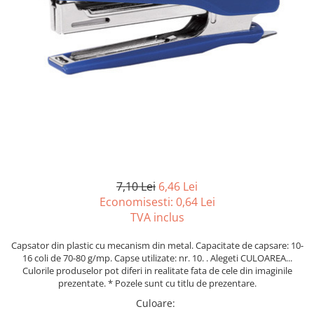
Tipizate autocopiative
Tipizate autocopiative
personalizate
Tipizate offset
Tipizate offset personalizate
Registre
Rezerva cub notes
Indigo si hartie carbon
Caiete pentru birou
7,10 Lei
6,46 Lei
Caiete A5
Economisesti:
0,64
Lei
Caiete A4
TVA inclus
Produse si rechizite scolare
Capsator din plastic cu mecanism din metal. Capacitate de capsare: 10-
Caiete si produse din hartie
16 coli de 70-80 g/mp. Capse utilizate: nr. 10. . Alegeti CULOAREA...
Caiete A5
Culorile produselor pot diferi in realitate fata de cele din imaginile
prezentate. * Pozele sunt cu titlu de prezentare.
Caiete A4
Culoare
:
Caiete si blocuri pentru desen