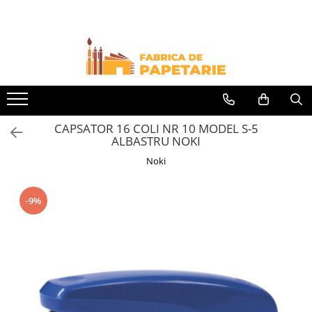
Toate Produsele
Hartie si articole din hartie
Hartie pentru copiator si cartoane
Hartie color pentru copiator
CAPSATOR 16 COLI NR 10 MODEL S-5
Papetarie personalizata
ALBASTRU NOKI
Pliante
Noki
Notes adeziv si index adeziv
Bloc Notes-uri brosate
-9%
Bloc Notes-uri spiralizate
Etichete
Plicuri personalizate
Plicuri
Tipizate