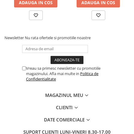
ADAUGA IN COS
ADAUGA IN COS
Pixuri si rezerve
Produse Craft
Ghiozdane si genti scolare
Genti laptop
Newsletter
Nu rata ofertele si promotiile noastre
Penare
Carti si jocuri pentru copii
Carti de colorat si povestit
Vreau sa primesc newsletter cu promotiile
Jocuri / Party
magazinului. Afla mai multe in
Politica de
Coperti scolare
Confidentialitate
Diverse articole pentru scoala
MAGAZINUL MEU
Pachete scolare
Produse curatenie
CLIENTI
Instrumente de scris
DATE COMERCIALE
Carioci
Cerneala si rezerva pentru stilou
SUPORT CLIENTI
LUNI-VINERI 8.30-17.00