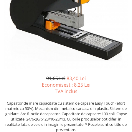
Tipizate autocopiative
Tipizate autocopiative
personalizate
Tipizate offset
Tipizate offset personalizate
Registre
Rezerva cub notes
Indigo si hartie carbon
Caiete pentru birou
91,65 Lei
83,40 Lei
Caiete A5
Economisesti:
8,25
Lei
Caiete A4
TVA inclus
Produse si rechizite scolare
Capsator de mare capacitate cu sistem de capsare Easy Touch (efort
Caiete si produse din hartie
mai mic cu 50%). Mecanism din metal cu carcasa din plastic. Sistem de
Caiete A5
ghidare. Are functie decapsator. Capacitate de capsare: 100 coli. Capse
utilizate: 24/6-26/6; 23/10-23/13. Culorile produselor pot diferi in
Caiete A4
realitate fata de cele din imaginile prezentate. * Pozele sunt cu titlu de
Caiete si blocuri pentru desen
prezentare.