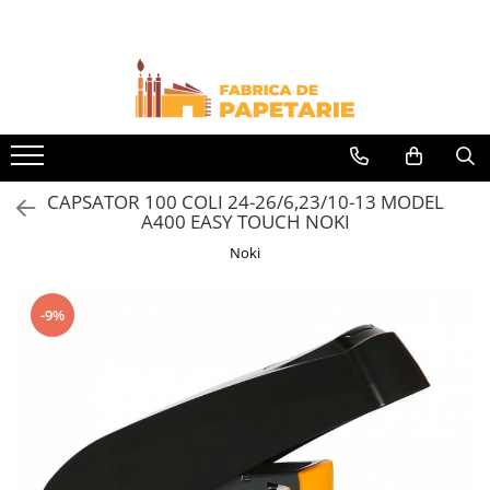
Toate Produsele
Hartie si articole din hartie
Hartie pentru copiator si cartoane
Hartie color pentru copiator
CAPSATOR 100 COLI 24-26/6,23/10-13 MODEL
Papetarie personalizata
A400 EASY TOUCH NOKI
Pliante
Noki
Notes adeziv si index adeziv
Bloc Notes-uri brosate
-9%
Bloc Notes-uri spiralizate
Etichete
Plicuri personalizate
Plicuri
Tipizate