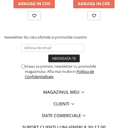
ADAUGA IN COS
ADAUGA IN COS
Pixuri si rezerve
Produse Craft
Ghiozdane si genti scolare
Genti laptop
Newsletter
Nu rata ofertele si promotiile noastre
Penare
Carti si jocuri pentru copii
Carti de colorat si povestit
Vreau sa primesc newsletter cu promotiile
Jocuri / Party
magazinului. Afla mai multe in
Politica de
Coperti scolare
Confidentialitate
Diverse articole pentru scoala
MAGAZINUL MEU
Pachete scolare
Produse curatenie
CLIENTI
Instrumente de scris
DATE COMERCIALE
Carioci
Cerneala si rezerva pentru stilou
SUPORT CLIENTI
LUNI-VINERI 8.30-17.00