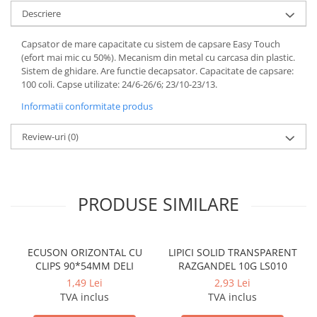
Cerneala si rezerva pentru stilou
Descriere
Stilouri
Capsator de mare capacitate cu sistem de capsare Easy Touch
Radiere
(efort mai mic cu 50%). Mecanism din metal cu carcasa din plastic.
Sistem de ghidare. Are functie decapsator. Capacitate de capsare:
Creta scolara
100 coli. Capse utilizate: 24/6-26/6; 23/10-23/13.
Plastilina
Informatii conformitate produs
Echere, rigle, raportoare, compase,
sabloane, truse geometrie
Review-uri
(0)
Echere
Rigle
Compas scolar
PRODUSE SIMILARE
Sabloane
Truse geometrie
Foarfeci
ECUSON ORIZONTAL CU
LIPICI SOLID TRANSPARENT
CLIPS 90*54MM DELI
RAZGANDEL 10G LS010
Markere evidentiatoare text
1,49 Lei
2,93 Lei
Markere permanente
TVA inclus
TVA inclus
Markere speciale pentru desen