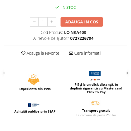
Caiete incepatori Tip I, II, III
IN STOC
Caiete speciale
Hartie creponata
ADAUGA IN COS
Hartie glacee
Cod Produs:
LC-NKA400
Vocabulare
Ai nevoie de ajutor?
0727226794
Ierbare scolare
Etichete scolare
Adauga la Favorite
Cere informatii
Acuarele, guase, tempera si
pensule
Accesorii pictura
Carioci
Plăți la un click distanță, în
deplină siguranță cu Mastercard
Ascutitori
Experienta din 1994
Click to Pay
Creioane
Creioane cerate
Transport gratuit
Achizitii publice prin SEAP
La comenzi de peste 250 lei
Creioane colorate
Creioane mecanice si rezerve