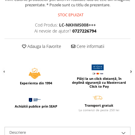
Caiete incepatori Tip I, II, III
prezentate. * Pozele sunt cu titlu de prezentare.
Caiete speciale
STOC EPUIZAT
Hartie creponata
Cod Produs:
LC-NKHMS008+++
Hartie glacee
Ai nevoie de ajutor?
0727226794
Vocabulare
Ierbare scolare
Adauga la Favorite
Cere informatii
Etichete scolare
Acuarele, guase, tempera si
pensule
Accesorii pictura
Plăți la un click distanță, în
Carioci
deplină siguranță cu Mastercard
Experienta din 1994
Click to Pay
Ascutitori
Creioane
Transport gratuit
Achizitii publice prin SEAP
Creioane cerate
La comenzi de peste 250 lei
Creioane colorate
Creioane mecanice si rezerve
Descriere