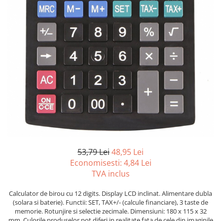
Tipizate autocopiative
Tipizate autocopiative
personalizate
Tipizate offset
Tipizate offset personalizate
Registre
Rezerva cub notes
Indigo si hartie carbon
Caiete pentru birou
Caiete A5
Caiete A4
53,79 Lei
48,95 Lei
Produse si rechizite scolare
Economisesti:
4,84
Lei
TVA inclus
Caiete si produse din hartie
Caiete A5
Calculator de birou cu 12 digits. Display LCD inclinat. Alimentare dubla
Caiete A4
(solara si baterie). Functii: SET, TAX+/- (calcule financiare), 3 taste de
memorie. Rotunjire si selectie zecimale. Dimensiuni: 180 x 115 x 32
Caiete si blocuri pentru desen
mm. Culorile produselor pot diferi in realitate fata de cele din imaginile