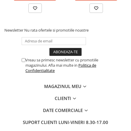
Pixuri si rezerve
Produse Craft
Ghiozdane si genti scolare
Newsletter
Nu rata ofertele si promotiile noastre
Genti laptop
Penare
Carti si jocuri pentru copii
Vreau sa primesc newsletter cu promotiile
Carti de colorat si povestit
magazinului. Afla mai multe in
Politica de
Jocuri / Party
Confidentialitate
Coperti scolare
Diverse articole pentru scoala
MAGAZINUL MEU
Pachete scolare
CLIENTI
Produse curatenie
DATE COMERCIALE
Instrumente de scris
Carioci
SUPORT CLIENTI
LUNI-VINERI 8.30-17.00
Cerneala si rezerva pentru stilou