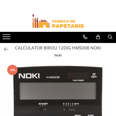
Toate Produsele
Hartie si articole din hartie
Hartie pentru copiator si cartoane
Hartie color pentru copiator
CALCULATOR BIROU 12DIG HMS008 NOKI
Papetarie personalizata
Noki
Pliante
Notes adeziv si index adeziv
-9%
Bloc Notes-uri brosate
Bloc Notes-uri spiralizate
Etichete
Plicuri personalizate
Plicuri
Tipizate