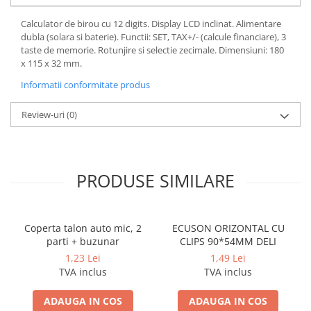
Cerneala si rezerva pentru stilou
Calculator de birou cu 12 digits. Display LCD inclinat. Alimentare
Stilouri
dubla (solara si baterie). Functii: SET, TAX+/- (calcule financiare), 3
Radiere
taste de memorie. Rotunjire si selectie zecimale. Dimensiuni: 180
x 115 x 32 mm.
Creta scolara
Informatii conformitate produs
Plastilina
Echere, rigle, raportoare, compase,
Review-uri
(0)
sabloane, truse geometrie
Echere
Rigle
PRODUSE SIMILARE
Compas scolar
Sabloane
Truse geometrie
Coperta talon auto mic, 2
ECUSON ORIZONTAL CU
Foarfeci
parti + buzunar
CLIPS 90*54MM DELI
1,23 Lei
1,49 Lei
Markere evidentiatoare text
TVA inclus
TVA inclus
Markere permanente
ADAUGA IN COS
ADAUGA IN COS
Markere speciale pentru desen