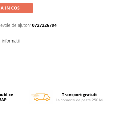
A IN COS
nevoie de ajutor?
0727226794
informatii
Transport gratuit
publice
SEAP
La comenzi de peste 250 lei