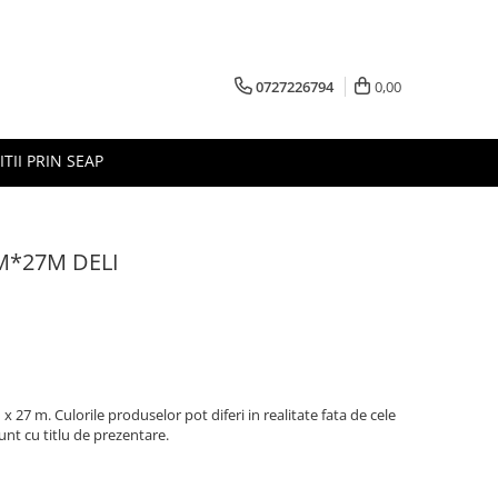
0727226794
0,00
ITII PRIN SEAP
M*27M DELI
27 m. Culorile produselor pot diferi in realitate fata de cele
unt cu titlu de prezentare.