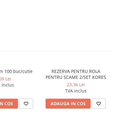
m 100 buc/cutie
REZERVA PENTRU ROLA
Agrafe 5
PENTRU SCAME 2/SET KORES
09 Lei
23,36 Lei
 inclus
TVA inclus
N COS
ADAUGA IN COS
ADAUG