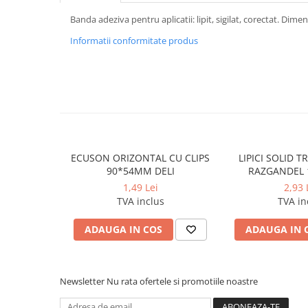
Caiete incepatori Tip I, II, III
Banda adeziva pentru aplicatii: lipit, sigilat, corectat. Dim
Caiete speciale
Informatii conformitate produs
Hartie creponata
Hartie glacee
Vocabulare
Ierbare scolare
Etichete scolare
Acuarele, guase, tempera si
pensule
ECUSON ORIZONTAL CU CLIPS
LIPICI SOLID 
Accesorii pictura
90*54MM DELI
RAZGANDEL 
Carioci
1,49 Lei
2,93 
TVA inclus
TVA in
Ascutitori
ADAUGA IN COS
ADAUGA IN 
Creioane
Creioane cerate
Creioane colorate
Newsletter
Nu rata ofertele si promotiile noastre
Creioane mecanice si rezerve