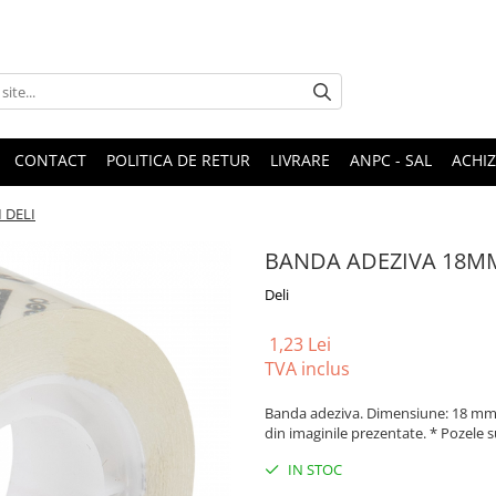
CONTACT
POLITICA DE RETUR
LIVRARE
ANPC - SAL
ACHIZ
 DELI
BANDA ADEZIVA 18M
Deli
1,23 Lei
TVA inclus
Banda adeziva. Dimensiune: 18 mm x 
din imaginile prezentate. * Pozele s
IN STOC