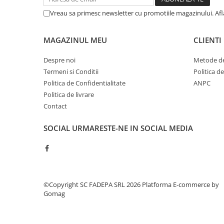
Cerneala si rezerva pentru stilou
Vreau sa primesc newsletter cu promotiile magazinului. Af
Stilouri
Radiere
MAGAZINUL MEU
CLIENTI
Creta scolara
Despre noi
Metode de
Plastilina
Termeni si Conditii
Politica d
Echere, rigle, raportoare, compase,
Politica de Confidentialitate
ANPC
sabloane, truse geometrie
Politica de livrare
Contact
Echere
Rigle
SOCIAL
URMARESTE-NE IN SOCIAL MEDIA
Compas scolar
Sabloane
Truse geometrie
Foarfeci
©Copyright SC FADEPA SRL 2026
Platforma E-commerce by
Markere evidentiatoare text
Gomag
Markere permanente
Markere speciale pentru desen