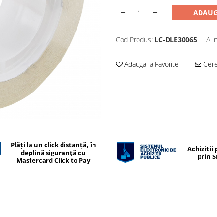
ADAUG
Cod Produs:
LC-DLE30065
Ai 
Adauga la Favorite
Cere 
Plăți la un click distanță, în
Achizitii 
deplină siguranță cu
prin 
Mastercard Click to Pay