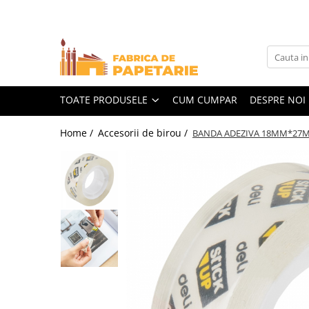
Toate Produsele
Hartie si articole din hartie
Hartie pentru copiator si cartoane
TOATE PRODUSELE
CUM CUMPAR
DESPRE NOI
Hartie color pentru copiator
Home /
Accesorii de birou /
BANDA ADEZIVA 18MM*27M
Papetarie personalizata
Pliante
Notes adeziv si index adeziv
Bloc Notes-uri brosate
Bloc Notes-uri spiralizate
Etichete
Plicuri personalizate
Plicuri
Tipizate