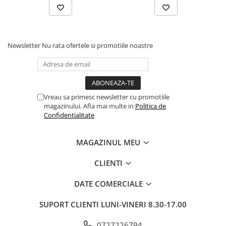
Pixuri si rezerve
Produse Craft
Ghiozdane si genti scolare
Newsletter
Nu rata ofertele si promotiile noastre
Genti laptop
Penare
Carti si jocuri pentru copii
Vreau sa primesc newsletter cu promotiile
Carti de colorat si povestit
magazinului. Afla mai multe in
Politica de
Confidentialitate
Jocuri / Party
Coperti scolare
MAGAZINUL MEU
Diverse articole pentru scoala
Pachete scolare
CLIENTI
Produse curatenie
DATE COMERCIALE
Instrumente de scris
SUPORT CLIENTI
LUNI-VINERI 8.30-17.00
Carioci
Cerneala si rezerva pentru stilou
0727226794