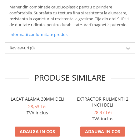
Cerneala si rezerva pentru stilou
Maner din combinatie cauciuc-plastic pentru o prindere
Stilouri
confortabila. Suprafata cu textura fina si rezistenta la alunecare,
rezistenta la zgarieturi si rezistenta la grasime. Tija din otel SUP11
Radiere
de duritate ridicata, pentru durabilitate. Varf magnetic puternic.
Creta scolara
Informatii conformitate produs
Plastilina
Review-uri
(0)
Echere, rigle, raportoare, compase,
sabloane, truse geometrie
Echere
PRODUSE SIMILARE
Rigle
Compas scolar
Sabloane
LACAT ALAMA 30MM DELI
EXTRACTOR RULMENTI 2
Truse geometrie
INCH DELI
28,53 Lei
Foarfeci
28,37 Lei
TVA inclus
Markere evidentiatoare text
TVA inclus
Markere permanente
ADAUGA IN COS
ADAUGA IN COS
Markere speciale pentru desen