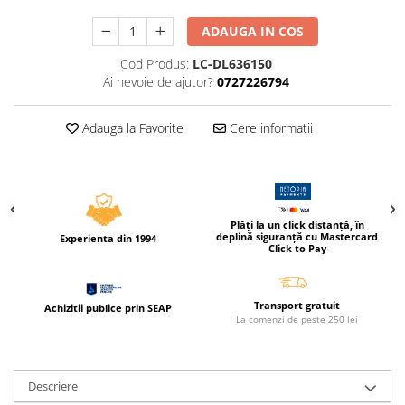
Caiete incepatori Tip I, II, III
ADAUGA IN COS
Caiete speciale
Hartie creponata
Cod Produs:
LC-DL636150
Ai nevoie de ajutor?
0727226794
Hartie glacee
Vocabulare
Adauga la Favorite
Cere informatii
Ierbare scolare
Etichete scolare
Acuarele, guase, tempera si
pensule
Accesorii pictura
Plăți la un click distanță, în
deplină siguranță cu Mastercard
Experienta din 1994
Carioci
Click to Pay
Ascutitori
Creioane
Transport gratuit
Achizitii publice prin SEAP
La comenzi de peste 250 lei
Creioane cerate
Creioane colorate
Creioane mecanice si rezerve
Descriere