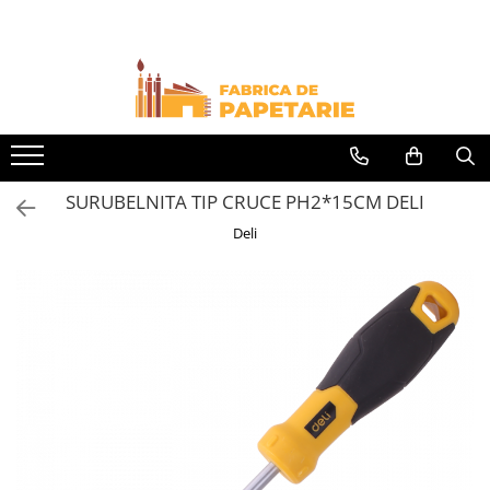
Toate Produsele
Hartie si articole din hartie
Hartie pentru copiator si cartoane
Hartie color pentru copiator
SURUBELNITA TIP CRUCE PH2*15CM DELI
Papetarie personalizata
Deli
Pliante
Notes adeziv si index adeziv
Bloc Notes-uri brosate
Bloc Notes-uri spiralizate
Etichete
Plicuri personalizate
Plicuri
Tipizate