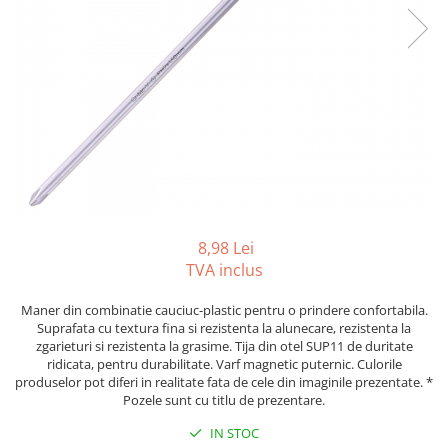
Tipizate autocopiative
Tipizate autocopiative
personalizate
Tipizate offset
Tipizate offset personalizate
Registre
Rezerva cub notes
Indigo si hartie carbon
Caiete pentru birou
8,98 Lei
TVA inclus
Caiete A5
Caiete A4
Maner din combinatie cauciuc-plastic pentru o prindere confortabila.
Produse si rechizite scolare
Suprafata cu textura fina si rezistenta la alunecare, rezistenta la
zgarieturi si rezistenta la grasime. Tija din otel SUP11 de duritate
Caiete si produse din hartie
ridicata, pentru durabilitate. Varf magnetic puternic. Culorile
produselor pot diferi in realitate fata de cele din imaginile prezentate. *
Caiete A5
Pozele sunt cu titlu de prezentare.
Caiete A4
IN STOC
Caiete si blocuri pentru desen