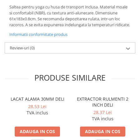
Cerneala si rezerva pentru stilou
Saltea pentru yoga cu husa de transport inclusa. Material moale
Stilouri
si confortabil (NBR), cu textura anti-alunecare. Dimensiune
61x183x0.8cm. Se recomanda depozitarea rulata, intr-un loc
Radiere
racoros. A se evita expunerea indelungata la temperaturi ridicate.
Creta scolara
Informatii conformitate produs
Plastilina
Review-uri
(0)
Echere, rigle, raportoare, compase,
sabloane, truse geometrie
Echere
PRODUSE SIMILARE
Rigle
Compas scolar
Sabloane
LACAT ALAMA 30MM DELI
EXTRACTOR RULMENTI 2
Truse geometrie
INCH DELI
28,53 Lei
Foarfeci
28,37 Lei
TVA inclus
Markere evidentiatoare text
TVA inclus
Markere permanente
ADAUGA IN COS
ADAUGA IN COS
Markere speciale pentru desen