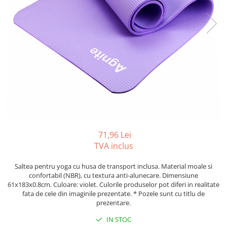
Tipizate autocopiative
Tipizate autocopiative
personalizate
Tipizate offset
Tipizate offset personalizate
Registre
Rezerva cub notes
Indigo si hartie carbon
Caiete pentru birou
71,96 Lei
Caiete A5
TVA inclus
Caiete A4
Produse si rechizite scolare
Saltea pentru yoga cu husa de transport inclusa. Material moale si
confortabil (NBR), cu textura anti-alunecare. Dimensiune
Caiete si produse din hartie
61x183x0.8cm. Culoare: violet. Culorile produselor pot diferi in realitate
fata de cele din imaginile prezentate. * Pozele sunt cu titlu de
Caiete A5
prezentare.
Caiete A4
IN STOC
Caiete si blocuri pentru desen