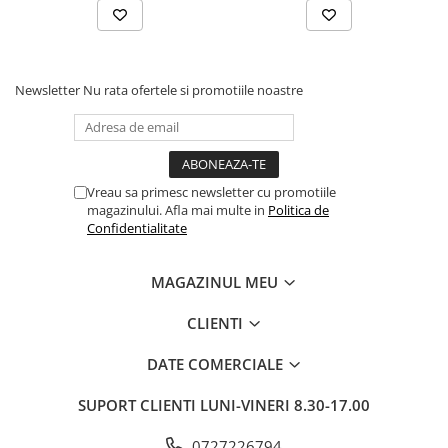
Pixuri si rezerve
Produse Craft
Ghiozdane si genti scolare
Newsletter
Nu rata ofertele si promotiile noastre
Genti laptop
Penare
Carti si jocuri pentru copii
Vreau sa primesc newsletter cu promotiile
Carti de colorat si povestit
magazinului. Afla mai multe in
Politica de
Confidentialitate
Jocuri / Party
Coperti scolare
MAGAZINUL MEU
Diverse articole pentru scoala
Pachete scolare
CLIENTI
Produse curatenie
DATE COMERCIALE
Instrumente de scris
SUPORT CLIENTI
LUNI-VINERI 8.30-17.00
Carioci
Cerneala si rezerva pentru stilou
0727226794