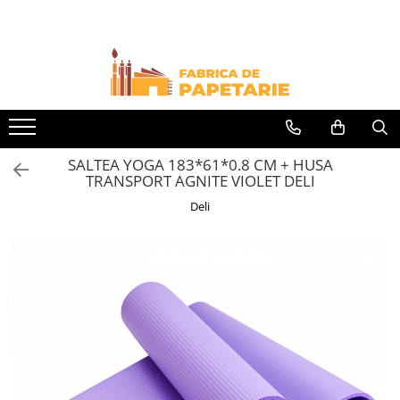
Toate Produsele
Hartie si articole din hartie
Hartie pentru copiator si cartoane
Hartie color pentru copiator
SALTEA YOGA 183*61*0.8 CM + HUSA
Papetarie personalizata
TRANSPORT AGNITE VIOLET DELI
Pliante
Deli
Notes adeziv si index adeziv
Bloc Notes-uri brosate
Bloc Notes-uri spiralizate
Etichete
Plicuri personalizate
Plicuri
Tipizate