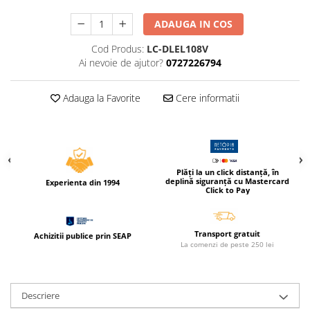
Caiete incepatori Tip I, II, III
ADAUGA IN COS
Caiete speciale
Hartie creponata
Cod Produs:
LC-DLEL108V
Ai nevoie de ajutor?
0727226794
Hartie glacee
Vocabulare
Adauga la Favorite
Cere informatii
Ierbare scolare
Etichete scolare
Acuarele, guase, tempera si
pensule
Accesorii pictura
Plăți la un click distanță, în
deplină siguranță cu Mastercard
Experienta din 1994
Carioci
Click to Pay
Ascutitori
Creioane
Transport gratuit
Achizitii publice prin SEAP
La comenzi de peste 250 lei
Creioane cerate
Creioane colorate
Creioane mecanice si rezerve
Descriere