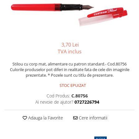
Foarfeci
Diverse articole organizare
Tipizate autocopiative
Carioci
Markere speciale pentru desen
arhivare
personalizate
Tus, tusiere
Ascutitori
Markere textile
Tipizate offset
Lipici
Creioane
Pixuri si rezerve
Tipizate offset personalizate
Perforatoare
Creioane cerate
Registre
Stilouri
Pioneze
Creioane colorate
3,70 Lei
Rezerva cub notes
Instrumente pentru proiectare
TVA inclus
Suporti documente/accesorii de
Creioane mecanice si rezerve
Indigo si hartie carbon
birou/instrumente de scris
Cerneala si rezerva pentru stilou
Stilou cu corp mat, alimentare cu patron standard.- Cod.80756
Caiete pentru birou
Culorile produselor pot diferi in realitate fata de cele din imaginile
Stilouri
Caiete A5
prezentate. * Pozele sunt cu titlu de prezentare.
Caiete A4
Radiere
STOC EPUIZAT
Creta scolara
Cod Produs:
C.80756
Plastilina
Ai nevoie de ajutor?
0727226794
Echere, rigle, raportoare, compase,
sabloane, truse geometrie
Adauga la Favorite
Cere informatii
Echere
Rigle