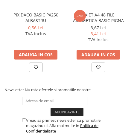
Coperti scolare
Diverse articole pentru scoala
PIX DACO BASIC PX250
CAIET A4 48 FILE
-7%
Pachete scolare
ALBASTRU
ARITMETICA BASIC PIGNA
0,56 Lei
3,67 Lei
TVA inclus
3,41 Lei
TVA inclus
ADAUGA IN COS
ADAUGA IN COS
Newsletter
Nu rata ofertele si promotiile noastre
Vreau sa primesc newsletter cu promotiile
magazinului. Afla mai multe in
Politica de
Confidentialitate