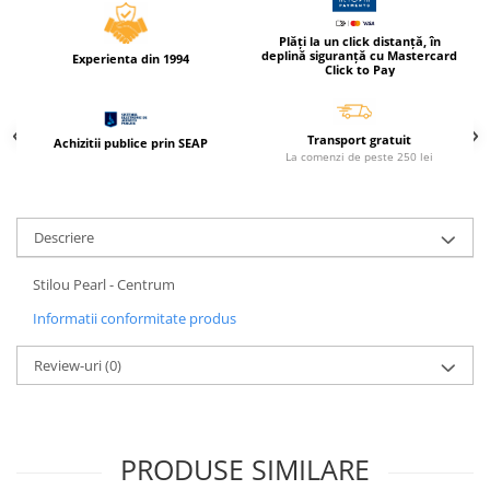
Compas scolar
Sabloane
Plăți la un click distanță, în
deplină siguranță cu Mastercard
Experienta din 1994
Truse geometrie
Click to Pay
Foarfeci
Markere evidentiatoare text
Transport gratuit
Achizitii publice prin SEAP
La comenzi de peste 250 lei
Markere permanente
Markere speciale pentru desen
Pixuri si rezerve
Descriere
Produse Craft
Stilou Pearl - Centrum
Ghiozdane si genti scolare
Informatii conformitate produs
Genti laptop
Review-uri
(0)
Penare
Carti si jocuri pentru copii
Carti de colorat si povestit
PRODUSE SIMILARE
Jocuri / Party