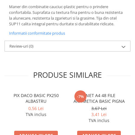
Cerneala si rezerva pentru stilou
Maner din combinatie cauciuc-plastic pentru o prindere
Stilouri
confortabila. Suprafata cu textura fina pentru o buna rezistenta
la alunecare, rezistenta la zgarieturi si la grasime. Tija din otel
Radiere
SUP11 calita integral pentru duritate si durabilitate ridicate.
Creta scolara
Informatii conformitate produs
Plastilina
Review-uri
(0)
Echere, rigle, raportoare, compase,
sabloane, truse geometrie
Echere
PRODUSE SIMILARE
Rigle
Compas scolar
Sabloane
PIX DACO BASIC PX250
CAIET A4 48 FILE
Truse geometrie
-7%
ALBASTRU
ARITMETICA BASIC PIGNA
Foarfeci
0,56 Lei
3,67 Lei
Markere evidentiatoare text
TVA inclus
3,41 Lei
TVA inclus
Markere permanente
Markere speciale pentru desen