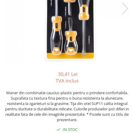
Tipizate autocopiative
Tipizate autocopiative
personalizate
Tipizate offset
Tipizate offset personalizate
Registre
Rezerva cub notes
Indigo si hartie carbon
Caiete pentru birou
30,41 Lei
TVA inclus
Caiete A5
Caiete A4
Maner din combinatie cauciuc-plastic pentru o prindere confortabila.
Produse si rechizite scolare
Suprafata cu textura fina pentru o buna rezistenta la alunecare,
rezistenta la zgarieturi si la grasime. Tija din otel SUP11 calita integral
Caiete si produse din hartie
pentru duritate si durabilitate ridicate. Culorile produselor pot diferi in
realitate fata de cele din imaginile prezentate. * Pozele sunt cu titlu de
Caiete A5
prezentare.
Caiete A4
IN STOC
Caiete si blocuri pentru desen