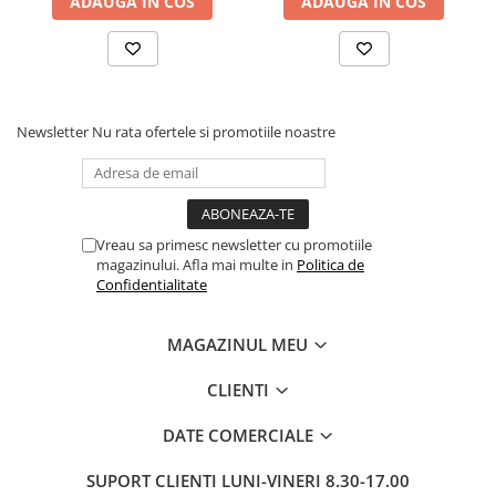
ADAUGA IN COS
ADAUGA IN COS
Pixuri si rezerve
Produse Craft
Ghiozdane si genti scolare
Genti laptop
Newsletter
Nu rata ofertele si promotiile noastre
Penare
Carti si jocuri pentru copii
Carti de colorat si povestit
Vreau sa primesc newsletter cu promotiile
Jocuri / Party
magazinului. Afla mai multe in
Politica de
Confidentialitate
Coperti scolare
Diverse articole pentru scoala
MAGAZINUL MEU
Pachete scolare
CLIENTI
Produse curatenie
Instrumente de scris
DATE COMERCIALE
Carioci
SUPORT CLIENTI
LUNI-VINERI 8.30-17.00
Cerneala si rezerva pentru stilou