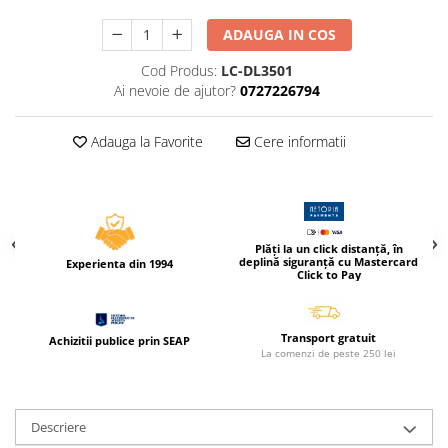
Caiete incepatori Tip I, II, III
ADAUGA IN COS
Caiete speciale
Hartie creponata
Cod Produs:
LC-DL3501
Ai nevoie de ajutor?
0727226794
Hartie glacee
Vocabulare
Adauga la Favorite
Cere informatii
Ierbare scolare
Etichete scolare
Acuarele, guase, tempera si
pensule
Accesorii pictura
Plăți la un click distanță, în
deplină siguranță cu Mastercard
Experienta din 1994
Carioci
Click to Pay
Ascutitori
Creioane
Transport gratuit
Achizitii publice prin SEAP
La comenzi de peste 250 lei
Creioane cerate
Creioane colorate
Creioane mecanice si rezerve
Descriere