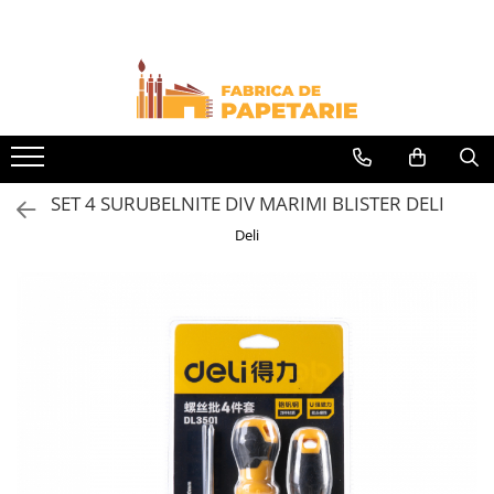
Toate Produsele
Hartie si articole din hartie
Hartie pentru copiator si cartoane
Hartie color pentru copiator
SET 4 SURUBELNITE DIV MARIMI BLISTER DELI
Papetarie personalizata
Deli
Pliante
Notes adeziv si index adeziv
Bloc Notes-uri brosate
Bloc Notes-uri spiralizate
Etichete
Plicuri personalizate
Plicuri
Tipizate