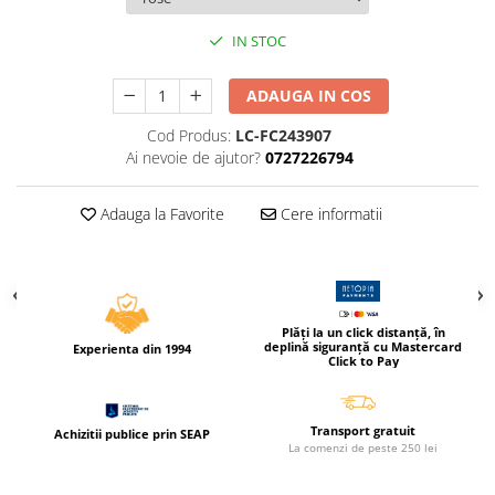
Compas scolar
IN STOC
Sabloane
Truse geometrie
ADAUGA IN COS
Foarfeci
Markere evidentiatoare text
Cod Produs:
LC-FC243907
Ai nevoie de ajutor?
0727226794
Markere permanente
Markere speciale pentru desen
Adauga la Favorite
Cere informatii
Pixuri si rezerve
Produse Craft
Ghiozdane si genti scolare
Plăți la un click distanță, în
Genti laptop
deplină siguranță cu Mastercard
Experienta din 1994
Click to Pay
Penare
Carti si jocuri pentru copii
Transport gratuit
Achizitii publice prin SEAP
Carti de colorat si povestit
La comenzi de peste 250 lei
Jocuri / Party