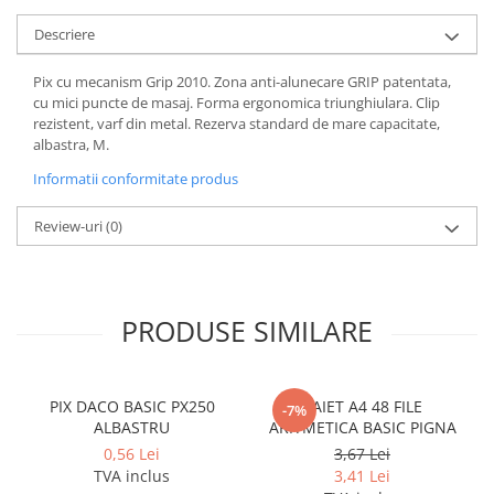
Coperti scolare
Descriere
Diverse articole pentru scoala
Pachete scolare
Pix cu mecanism Grip 2010. Zona anti-alunecare GRIP patentata,
cu mici puncte de masaj. Forma ergonomica triunghiulara. Clip
rezistent, varf din metal. Rezerva standard de mare capacitate,
albastra, M.
Informatii conformitate produs
Review-uri
(0)
PRODUSE SIMILARE
PIX DACO BASIC PX250
CAIET A4 48 FILE
-7%
ALBASTRU
ARITMETICA BASIC PIGNA
0,56 Lei
3,67 Lei
TVA inclus
3,41 Lei