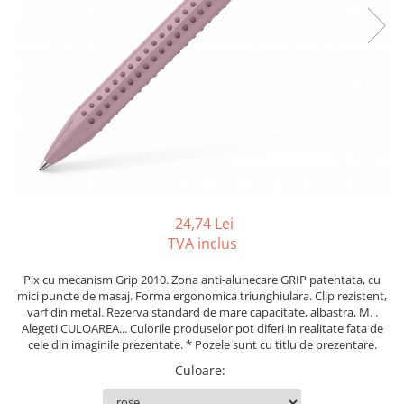
Foarfeci
Diverse articole organizare
Tipizate autocopiative
Carioci
Markere speciale pentru desen
arhivare
personalizate
Tus, tusiere
Ascutitori
Markere textile
Tipizate offset
Lipici
Creioane
Pixuri si rezerve
Tipizate offset personalizate
Perforatoare
Creioane cerate
Registre
Stilouri
Pioneze
Creioane colorate
Rezerva cub notes
Instrumente pentru proiectare
Suporti documente/accesorii de
Creioane mecanice si rezerve
Indigo si hartie carbon
birou/instrumente de scris
Cerneala si rezerva pentru stilou
Caiete pentru birou
Stilouri
Caiete A5
24,74 Lei
Caiete A4
Radiere
TVA inclus
Creta scolara
Pix cu mecanism Grip 2010. Zona anti-alunecare GRIP patentata, cu
Plastilina
mici puncte de masaj. Forma ergonomica triunghiulara. Clip rezistent,
varf din metal. Rezerva standard de mare capacitate, albastra, M. .
Echere, rigle, raportoare, compase,
Alegeti CULOAREA... Culorile produselor pot diferi in realitate fata de
sabloane, truse geometrie
cele din imaginile prezentate. * Pozele sunt cu titlu de prezentare.
Echere
Culoare
:
Rigle