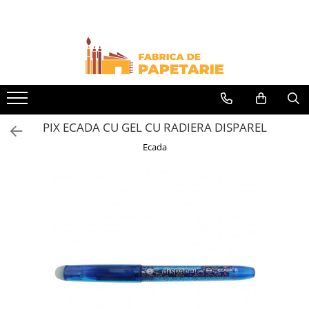
Toate Produsele
Hartie si articole din hartie
Hartie pentru copiator si cartoane
Hartie color pentru copiator
PIX ECADA CU GEL CU RADIERA DISPAREL
Papetarie personalizata
Ecada
Pliante
Notes adeziv si index adeziv
Bloc Notes-uri brosate
Bloc Notes-uri spiralizate
Etichete
Plicuri personalizate
Plicuri
Tipizate