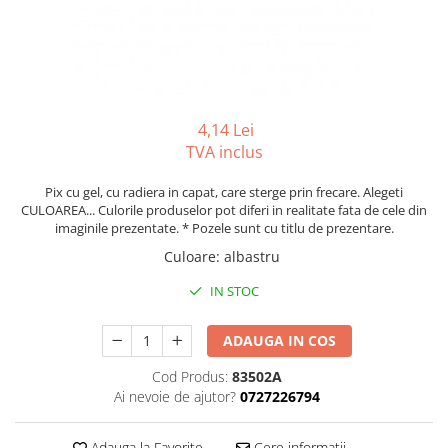
Tipizate autocopiative
Tipizate autocopiative
personalizate
Tipizate offset
Tipizate offset personalizate
4,14 Lei
Registre
TVA inclus
Rezerva cub notes
Pix cu gel, cu radiera in capat, care sterge prin frecare. Alegeti
CULOAREA... Culorile produselor pot diferi in realitate fata de cele din
Indigo si hartie carbon
imaginile prezentate. * Pozele sunt cu titlu de prezentare.
Caiete pentru birou
Culoare
:
albastru
Caiete A5
IN STOC
Caiete A4
Produse si rechizite scolare
ADAUGA IN COS
Caiete si produse din hartie
Cod Produs:
83502A
Caiete A5
Ai nevoie de ajutor?
0727226794
Caiete A4
Caiete si blocuri pentru desen
Adauga la Favorite
Cere informatii