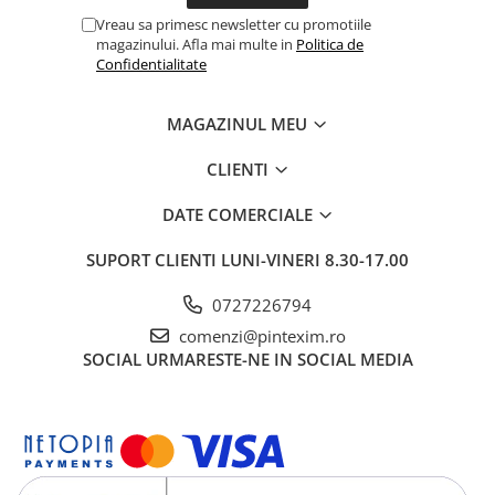
Pixuri si rezerve
Vreau sa primesc newsletter cu promotiile
magazinului. Afla mai multe in
Politica de
Produse Craft
Confidentialitate
Ghiozdane si genti scolare
MAGAZINUL MEU
Genti laptop
Penare
CLIENTI
Carti si jocuri pentru copii
DATE COMERCIALE
Carti de colorat si povestit
Jocuri / Party
SUPORT CLIENTI
LUNI-VINERI 8.30-17.00
Coperti scolare
0727226794
Diverse articole pentru scoala
comenzi@pintexim.ro
Pachete scolare
SOCIAL
URMARESTE-NE IN SOCIAL MEDIA
Produse curatenie
Instrumente de scris
Carioci
Cerneala si rezerva pentru stilou