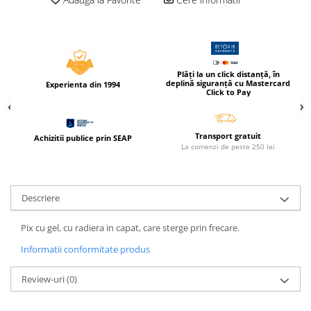
Caiete incepatori Tip I, II, III
Caiete speciale
Hartie creponata
Hartie glacee
Plăți la un click distanță, în
Vocabulare
deplină siguranță cu Mastercard
Experienta din 1994
Click to Pay
Ierbare scolare
Etichete scolare
Acuarele, guase, tempera si
Transport gratuit
Achizitii publice prin SEAP
La comenzi de peste 250 lei
pensule
Accesorii pictura
Carioci
Descriere
Ascutitori
Pix cu gel, cu radiera in capat, care sterge prin frecare.
Creioane
Informatii conformitate produs
Creioane cerate
Creioane colorate
Review-uri
(0)
Creioane mecanice si rezerve