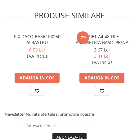
Cerneala si rezerva pentru stilou
Stilouri
PRODUSE SIMILARE
Radiere
Creta scolara
PIX DACO BASIC PX250
CAIET A4 48 FILE
-7%
Plastilina
ALBASTRU
ARITMETICA BASIC PIGNA
0,56 Lei
3,67 Lei
Echere, rigle, raportoare, compase,
TVA inclus
3,41 Lei
sabloane, truse geometrie
TVA inclus
Echere
Rigle
ADAUGA IN COS
ADAUGA IN COS
Compas scolar
Sabloane
Truse geometrie
Foarfeci
Newsletter
Nu rata ofertele si promotiile noastre
Markere evidentiatoare text
Markere permanente
Markere speciale pentru desen