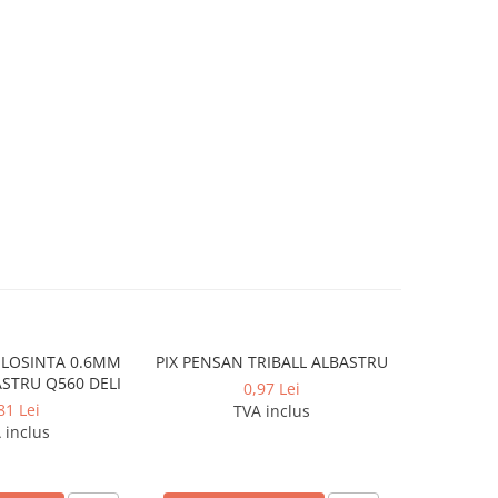
OLOSINTA 0.6MM
PIX PENSAN TRIBALL ALBASTRU
COPERTI C
-9%
ASTRU Q560 DELI
0,97 Lei
0,7
81 Lei
TVA inclus
 inclus