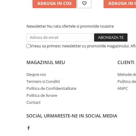
Cerneala si rezerva pentru stilou
ADAUGA IN COS
ADAUGA IN 
Stilouri
Radiere
Newsletter
Nu rata ofertele si promotiile noastre
Creta scolara
Plastilina
Vreau sa primesc newsletter cu promotiile magazinului. Af
Echere, rigle, raportoare, compase,
sabloane, truse geometrie
MAGAZINUL MEU
CLIENTI
Echere
Rigle
Despre noi
Metode de
Compas scolar
Termeni si Conditii
Politica d
Politica de Confidentialitate
ANPC
Sabloane
Politica de livrare
Truse geometrie
Contact
Foarfeci
Markere evidentiatoare text
SOCIAL
URMARESTE-NE IN SOCIAL MEDIA
Markere permanente
Markere speciale pentru desen