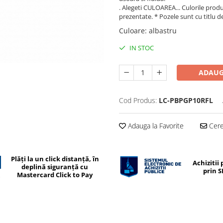
. Alegeti CULOAREA... Culorile produs
prezentate. * Pozele sunt cu titlu d
Culoare
:
albastru
IN STOC
ADAUG
Cod Produs:
LC-PBPGP10RFL
Adauga la Favorite
Cere 
Plăți la un click distanță, în
Achizitii 
deplină siguranță cu
prin 
Mastercard Click to Pay