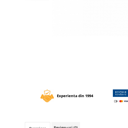
Tipizate autocopiative
Tipizate autocopiative
personalizate
Tipizate offset
Tipizate offset personalizate
Distribuie
Registre
pe
Facebook
Rezerva cub notes
Indigo si hartie carbon
Caiete pentru birou
Caiete A5
Caiete A4
Produse si rechizite scolare
Experienta din 1994
Caiete si produse din hartie
Caiete A5
Caiete A4
Caiete si blocuri pentru desen
Review-uri
(0)