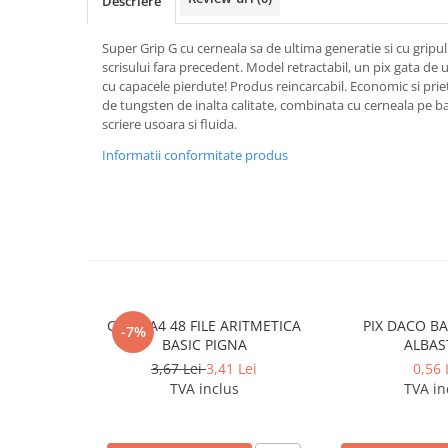
Descriere
Caiete incepatori Tip I, II, III
Caiete speciale
Super Grip G cu cerneala sa de ultima generatie si cu gripul
Hartie creponata
scrisului fara precedent. Model retractabil, un pix gata de ut
cu capacele pierdute! Produs reincarcabil. Economic si prie
Hartie glacee
de tungsten de inalta calitate, combinata cu cerneala pe ba
Vocabulare
scriere usoara si fluida.
Ierbare scolare
Informatii conformitate produs
Etichete scolare
Acuarele, guase, tempera si
pensule
Accesorii pictura
Carioci
Ascutitori
CAIET A4 48 FILE ARITMETICA
PIX DACO BA
-7%
Creioane
BASIC PIGNA
ALBAS
Creioane cerate
3,67 Lei
3,41 Lei
0,56 
TVA inclus
TVA in
Creioane colorate
Creioane mecanice si rezerve