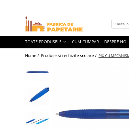
Toate Produsele
Hartie si articole din hartie
Hartie pentru copiator si cartoane
TOATE PRODUSELE
CUM CUMPAR
DESPRE NOI
Hartie color pentru copiator
Home /
Produse si rechizite scolare /
PIX CU MECANIS
Papetarie personalizata
Pliante
Notes adeziv si index adeziv
Bloc Notes-uri brosate
Bloc Notes-uri spiralizate
Etichete
Plicuri personalizate
Plicuri
Tipizate