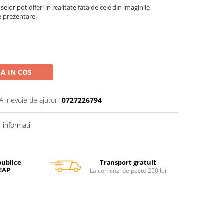
elor pot diferi in realitate fata de cele din imaginile
e prezentare.
A IN COS
Ai nevoie de ajutor?
0727226794
informatii
Transport gratuit
publice
SEAP
La comenzi de peste 250 lei