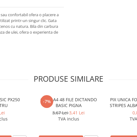
 sau confortabil ofera o placere a
ilizat printr-un singur clic. Gata
tenos cu natura. Bila din carbura
za de ulei, ofera o experienta de
PRODUSE SIMILARE
SIC PX250
CAIET A4 48 FILE DICTANDO
PIX UNICA F
-7%
TRU
BASIC PIGNA
STRIPES ALB
Lei
3,67 Lei
3,41 Lei
0,
clus
TVA inclus
TVA