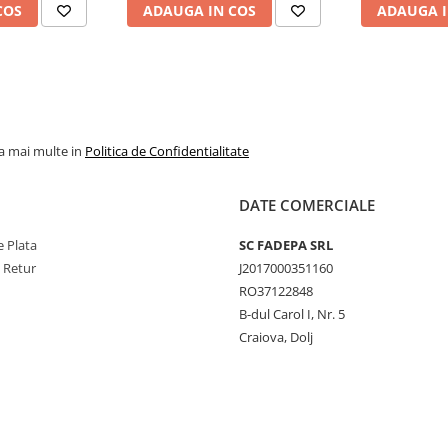
COS
ADAUGA IN COS
ADAUGA I
la mai multe in
Politica de Confidentialitate
DATE COMERCIALE
 Plata
SC FADEPA SRL
e Retur
J2017000351160
RO37122848
B-dul Carol I, Nr. 5
Craiova, Dolj