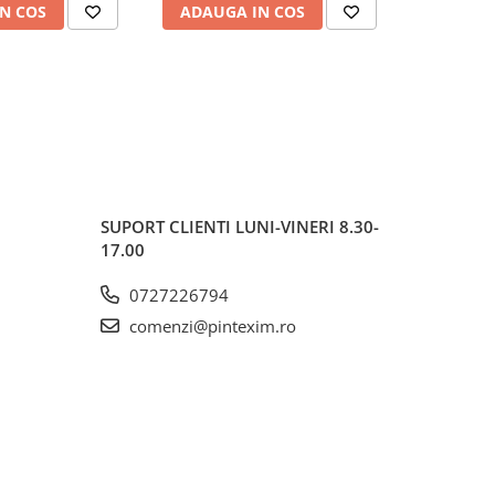
N COS
ADAUGA IN COS
VEZI 
SUPORT CLIENTI
LUNI-VINERI 8.30-
17.00
0727226794
comenzi@pintexim.ro