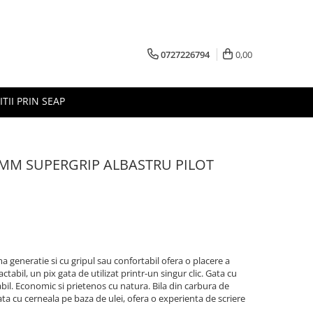
0727226794
0,00
ITII PRIN SEAP
7MM SUPERGRIP ALBASTRU PILOT
a generatie si cu gripul sau confortabil ofera o placere a
ctabil, un pix gata de utilizat printr-un singur clic. Gata cu
bil. Economic si prietenos cu natura. Bila din carbura de
ta cu cerneala pe baza de ulei, ofera o experienta de scriere