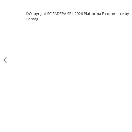
Pixuri si rezerve
©Copyright SC FADEPA SRL 2026
Platforma E-commerce by
Produse Craft
Gomag
Ghiozdane si genti scolare
Genti laptop
Penare
Carti si jocuri pentru copii
Carti de colorat si povestit
Jocuri / Party
Coperti scolare
Diverse articole pentru scoala
Pachete scolare
Produse curatenie
Instrumente de scris
Carioci
Cerneala si rezerva pentru stilou