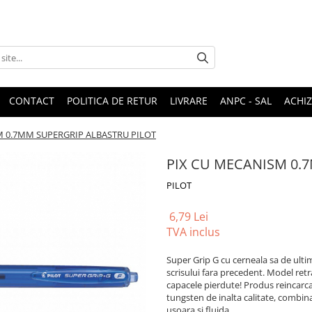
CONTACT
POLITICA DE RETUR
LIVRARE
ANPC - SAL
ACHIZ
M 0.7MM SUPERGRIP ALBASTRU PILOT
PIX CU MECANISM 0.
PILOT
6,79 Lei
TVA inclus
Super Grip G cu cerneala sa de ultim
scrisului fara precedent. Model retra
capacele pierdute! Produs reincarca
tungsten de inalta calitate, combina
usoara si fluida.