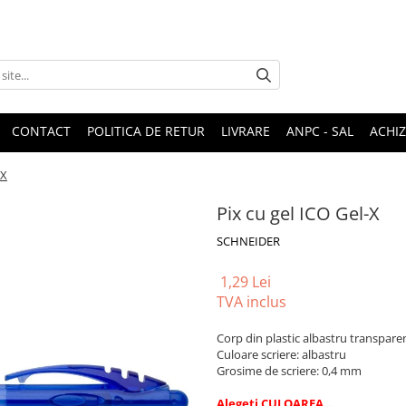
CONTACT
POLITICA DE RETUR
LIVRARE
ANPC - SAL
ACHIZ
-X
Pix cu gel ICO Gel-X
SCHNEIDER
1,29 Lei
TVA inclus
Corp din plastic albastru transpare
Culoare scriere: albastru
Grosime de scriere: 0,4 mm
Alegeti CULOAREA...