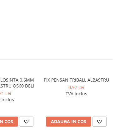
OLOSINTA 0.6MM
PIX PENSAN TRIBALL ALBASTRU
COPERTI C
-9%
ASTRU Q560 DELI
0,97 Lei
0,7
81 Lei
TVA inclus
 inclus
N COS
ADAUGA IN COS
VEZI 