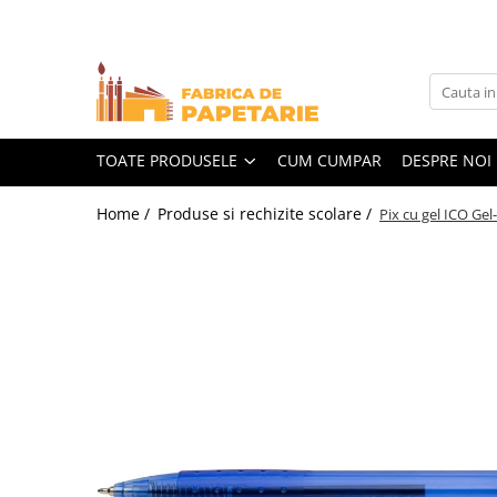
Toate Produsele
Hartie si articole din hartie
Hartie pentru copiator si cartoane
TOATE PRODUSELE
CUM CUMPAR
DESPRE NOI
Hartie color pentru copiator
Home /
Produse si rechizite scolare /
Pix cu gel ICO Gel
Papetarie personalizata
Pliante
Notes adeziv si index adeziv
Bloc Notes-uri brosate
Bloc Notes-uri spiralizate
Etichete
Plicuri personalizate
Plicuri
Tipizate