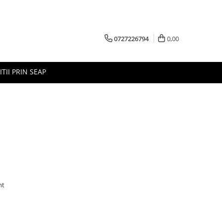
0727226794
0,00
ITII PRIN SEAP
nt