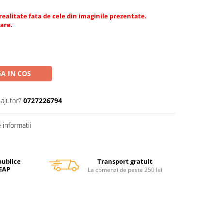
 realitate fata de cele din imaginile prezentate.
tare.
A IN COS
 ajutor?
0727226794
informatii
Transport gratuit
publice
SEAP
La comenzi de peste 250 lei