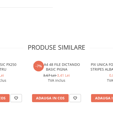
PRODUSE SIMILARE
SIC PX250
CAIET A4 48 FILE DICTANDO
PIX UNICA F
-7%
TRU
BASIC PIGNA
STRIPES ALB
Lei
3,67 Lei
3,41 Lei
0,
clus
TVA inclus
TVA
COS
ADAUGA IN COS
ADAUGA I