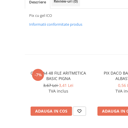
Review-uri
(0)
Descriere
Caiete incepatori Tip I, II, III
Caiete speciale
Pix cu gel ICO
Hartie creponata
Informatii conformitate produs
Hartie glacee
Vocabulare
Ierbare scolare
Etichete scolare
Acuarele, guase, tempera si
pensule
Accesorii pictura
CAIET A4 48 FILE ARITMETICA
PIX DACO BA
-7%
Carioci
BASIC PIGNA
ALBAS
3,67 Lei
3,41 Lei
0,56 
Ascutitori
TVA inclus
TVA in
Creioane
Creioane cerate
ADAUGA IN COS
ADAUGA IN 
Creioane colorate
Creioane mecanice si rezerve