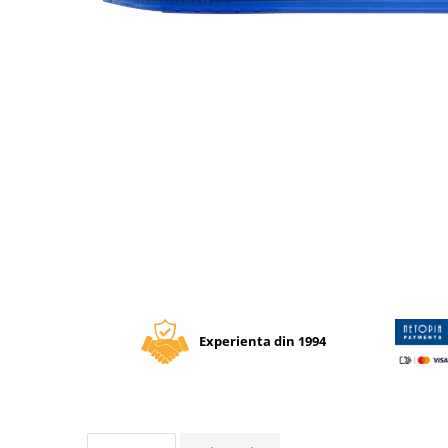
Tipizate autocopiative
Tipizate autocopiative
personalizate
Tipizate offset
Tipizate offset personalizate
Registre
Rezerva cub notes
Indigo si hartie carbon
Distribuie
pe
Caiete pentru birou
Facebook
Caiete A5
Caiete A4
Produse si rechizite scolare
Experienta din 1994
Caiete si produse din hartie
Caiete A5
Caiete A4
Caiete si blocuri pentru desen