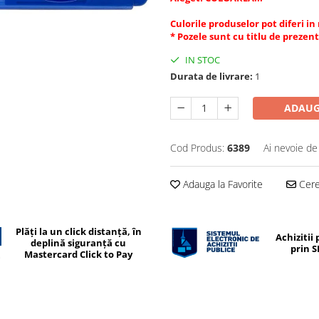
Culorile produselor pot diferi in
* Pozele sunt cu titlu de prezen
IN STOC
Durata de livrare:
1
ADAUG
Cod Produs:
6389
Ai nevoie de
Adauga la Favorite
Cere 
Plăți la un click distanță, în
Achizitii 
deplină siguranță cu
prin 
Mastercard Click to Pay