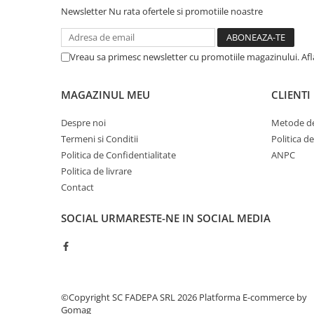
Cerneala si rezerva pentru stilou
Newsletter
Nu rata ofertele si promotiile noastre
Stilouri
Radiere
Vreau sa primesc newsletter cu promotiile magazinului. Af
Creta scolara
Plastilina
MAGAZINUL MEU
CLIENTI
Echere, rigle, raportoare, compase,
Despre noi
Metode de
sabloane, truse geometrie
Termeni si Conditii
Politica d
Echere
Politica de Confidentialitate
ANPC
Rigle
Politica de livrare
Contact
Compas scolar
Sabloane
SOCIAL
URMARESTE-NE IN SOCIAL MEDIA
Truse geometrie
Foarfeci
Markere evidentiatoare text
Markere permanente
©Copyright SC FADEPA SRL 2026
Platforma E-commerce by
Markere speciale pentru desen
Gomag