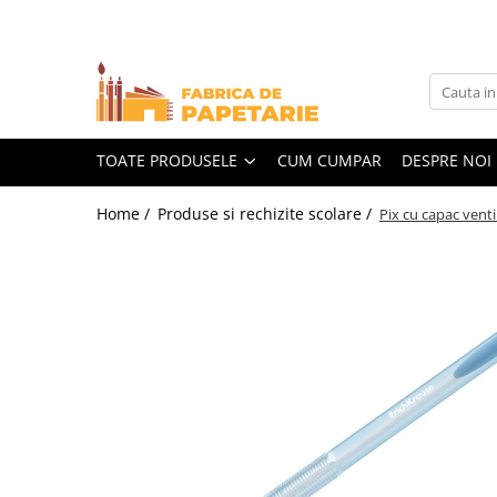
Toate Produsele
Hartie si articole din hartie
Hartie pentru copiator si cartoane
TOATE PRODUSELE
CUM CUMPAR
DESPRE NOI
Hartie color pentru copiator
Home /
Produse si rechizite scolare /
Pix cu capac venti
Papetarie personalizata
Pliante
Notes adeziv si index adeziv
Bloc Notes-uri brosate
Bloc Notes-uri spiralizate
Etichete
Plicuri personalizate
Plicuri
Tipizate