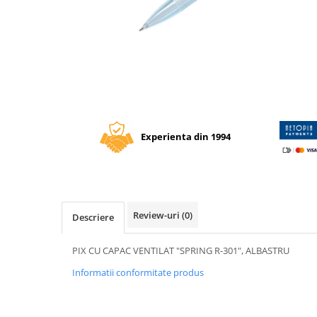
Tipizate autocopiative
Tipizate autocopiative
personalizate
Distribuie
Tipizate offset
pe
Tipizate offset personalizate
Facebook
Registre
Rezerva cub notes
Experienta din 1994
Indigo si hartie carbon
Caiete pentru birou
Caiete A5
Caiete A4
Review-uri
(0)
Descriere
Produse si rechizite scolare
Caiete si produse din hartie
PIX CU CAPAC VENTILAT "SPRING R-301", ALBASTRU
Caiete A5
Informatii conformitate produs
Caiete A4
Caiete si blocuri pentru desen