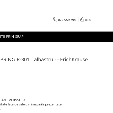
0727226794
0,00
ITII PRIN SEAP
SPRING R-301", albastru - - ErichKrause
-301", ALBASTRU
litate fata de cele din imaginile prezentate.
.