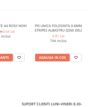
E A4 ROSII NOKI
PIX UNICA FOLOSINTA 0.6MM
CREION GR
STRIPES ALBASTRU Q560 DELI
LEMN
ei
0,64 Lei
0,81 Lei
 inclus
TVA inclus
IANTE
ADAUGA IN COS
ADAUG
SUPORT CLIENTI
LUNI-VINERI 8.30-