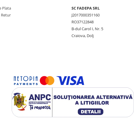
 Plata
SC FADEPA SRL
e Retur
J2017000351160
RO37122848
B-dul Carol I, Nr. 5
Craiova, Dolj