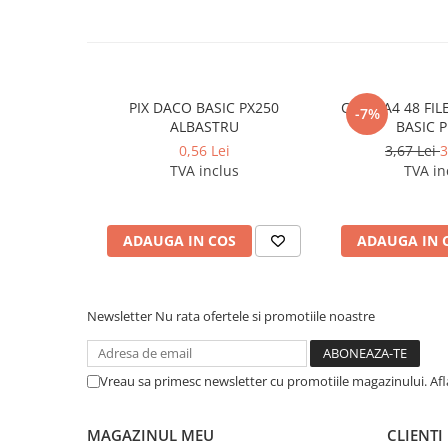
Caiete incepatori Tip I, II, III
Caiete speciale
Hartie creponata
Hartie glacee
PIX DACO BASIC PX250
CAIET A4 48 FI
-7%
Vocabulare
ALBASTRU
BASIC 
Ierbare scolare
0,56 Lei
3,67 Lei
3
Etichete scolare
TVA inclus
TVA in
Acuarele, guase, tempera si
pensule
ADAUGA IN COS
ADAUGA IN 
Accesorii pictura
Carioci
Ascutitori
Newsletter
Nu rata ofertele si promotiile noastre
Creioane
Creioane cerate
Vreau sa primesc newsletter cu promotiile magazinului. Af
Creioane colorate
Creioane mecanice si rezerve
MAGAZINUL MEU
CLIENTI