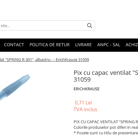
CONTACT
POLITICA DE RETUR
LIVRARE
ANPC - SAL
ACHIZ
lat "SPRING R-301", albastru - - ErichKrause 31059
Pix cu capac ventilat "
31059
ERICHKRAUSE
0,71 Lei
TVA inclus
PIX CU CAPAC VENTILAT "SPRING R
Culorile produselor pot diferi in rea
* Pozele sunt cu titlu de prezentare