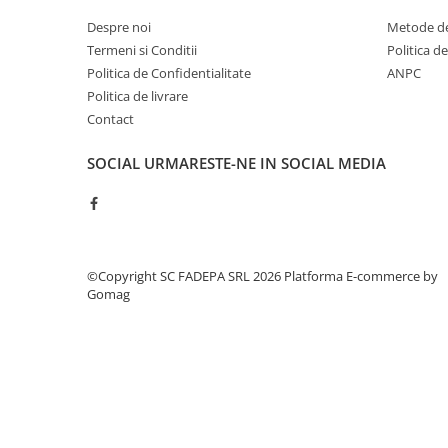
Cerneala si rezerva pentru stilou
Despre noi
Metode de
Stilouri
Termeni si Conditii
Politica d
Radiere
Politica de Confidentialitate
ANPC
Politica de livrare
Creta scolara
Contact
Plastilina
SOCIAL
URMARESTE-NE IN SOCIAL MEDIA
Echere, rigle, raportoare, compase,
sabloane, truse geometrie
Echere
Rigle
Compas scolar
©Copyright SC FADEPA SRL 2026
Platforma E-commerce by
Sabloane
Gomag
Truse geometrie
Foarfeci
Markere evidentiatoare text
Markere permanente
Markere speciale pentru desen