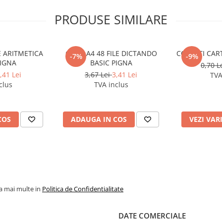
PRODUSE SIMILARE
LE ARITMETICA
CAIET A4 48 FILE DICTANDO
COPERTI CART
-7%
-9%
PIGNA
BASIC PIGNA
0,70 L
,41 Lei
3,67 Lei
3,41 Lei
TVA
clus
TVA inclus
COS
ADAUGA IN COS
VEZI VAR
la mai multe in
Politica de Confidentialitate
DATE COMERCIALE