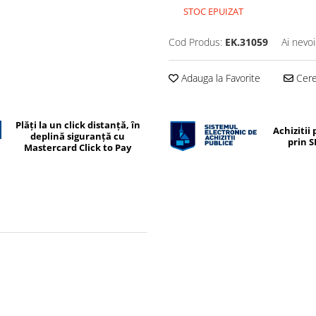
STOC EPUIZAT
Cod Produs:
EK.31059
Ai nevoi
Adauga la Favorite
Cere 
Plăți la un click distanță, în
Achizitii 
deplină siguranță cu
prin 
Mastercard Click to Pay