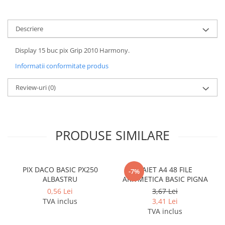
Coperti scolare
Diverse articole pentru scoala
Descriere
Pachete scolare
Display 15 buc pix Grip 2010 Harmony.
Informatii conformitate produs
Review-uri
(0)
PRODUSE SIMILARE
PIX DACO BASIC PX250
CAIET A4 48 FILE
-7%
ALBASTRU
ARITMETICA BASIC PIGNA
0,56 Lei
3,67 Lei
TVA inclus
3,41 Lei
TVA inclus