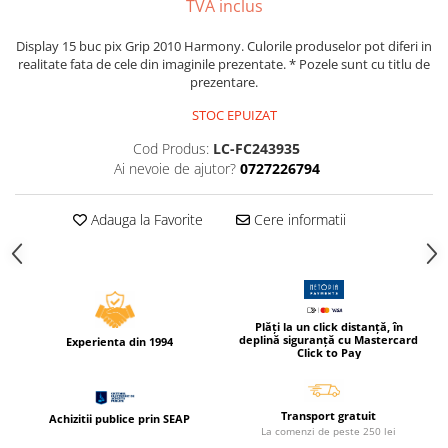
TVA inclus
Compas scolar
Sabloane
Display 15 buc pix Grip 2010 Harmony. Culorile produselor pot diferi in
realitate fata de cele din imaginile prezentate. * Pozele sunt cu titlu de
Truse geometrie
prezentare.
Foarfeci
STOC EPUIZAT
Markere evidentiatoare text
Cod Produs:
LC-FC243935
Markere permanente
Ai nevoie de ajutor?
0727226794
Markere speciale pentru desen
Pixuri si rezerve
Adauga la Favorite
Cere informatii
Produse Craft
Ghiozdane si genti scolare
Genti laptop
Plăți la un click distanță, în
Penare
deplină siguranță cu Mastercard
Experienta din 1994
Click to Pay
Carti si jocuri pentru copii
Carti de colorat si povestit
Transport gratuit
Achizitii publice prin SEAP
Jocuri / Party
La comenzi de peste 250 lei