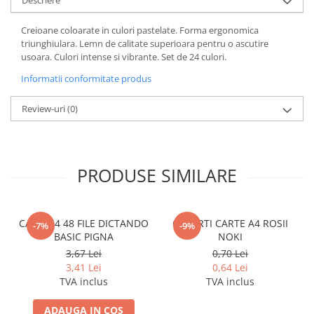
Coperti scolare
Diverse articole pentru scoala
Creioane coloarate in culori pastelate. Forma ergonomica
triunghiulara. Lemn de calitate superioara pentru o ascutire
Pachete scolare
usoara. Culori intense si vibrante. Set de 24 culori.
Informatii conformitate produs
Review-uri
(0)
PRODUSE SIMILARE
CAIET A4 48 FILE DICTANDO
COPERTI CARTE A4 ROSII
-7%
-9%
BASIC PIGNA
NOKI
3,67 Lei
0,70 Lei
3,41 Lei
0,64 Lei
TVA inclus
TVA inclus
ADAUGA IN COS