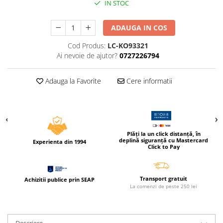
IN STOC
Compas scolar
Sabloane
ADAUGA IN COS
Truse geometrie
Cod Produs:
LC-KO93321
Foarfeci
Ai nevoie de ajutor?
0727226794
Markere evidentiatoare text
Markere permanente
Adauga la Favorite
Cere informatii
Markere speciale pentru desen
Pixuri si rezerve
Produse Craft
Plăți la un click distanță, în
Ghiozdane si genti scolare
deplină siguranță cu Mastercard
Experienta din 1994
Click to Pay
Genti laptop
Penare
Transport gratuit
Achizitii publice prin SEAP
Carti si jocuri pentru copii
La comenzi de peste 250 lei
Carti de colorat si povestit
Jocuri / Party
Descriere