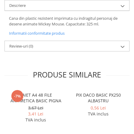
Coperti scolare
Descriere
Diverse articole pentru scoala
Cana din plastic rezistent imprimata cu indragitul personaj de
Pachete scolare
desene animate Mickey Mouse. Capacitate: 325 ml.
Informatii conformitate produs
Review-uri
(0)
PRODUSE SIMILARE
CAIET A4 48 FILE
PIX DACO BASIC PX250
-7%
ARITMETICA BASIC PIGNA
ALBASTRU
3,67 Lei
0,56 Lei
3,41 Lei
TVA inclus
TVA inclus