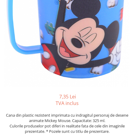
Foarfeci
Diverse articole organizare
Tipizate autocopiative
Carioci
Markere speciale pentru desen
arhivare
personalizate
Tus, tusiere
Ascutitori
Markere textile
Tipizate offset
Lipici
Creioane
Pixuri si rezerve
Tipizate offset personalizate
Perforatoare
Creioane cerate
Registre
Stilouri
Pioneze
Creioane colorate
Rezerva cub notes
Instrumente pentru proiectare
Suporti documente/accesorii de
Creioane mecanice si rezerve
Indigo si hartie carbon
birou/instrumente de scris
Cerneala si rezerva pentru stilou
Caiete pentru birou
Stilouri
Caiete A5
Caiete A4
Radiere
Creta scolara
7,35 Lei
Plastilina
TVA inclus
Echere, rigle, raportoare, compase,
sabloane, truse geometrie
Cana din plastic rezistent imprimata cu indragitul personaj de desene
animate Mickey Mouse. Capacitate: 325 ml.
Echere
Culorile produselor pot diferi in realitate fata de cele din imaginile
Rigle
prezentate. * Pozele sunt cu titlu de prezentare.