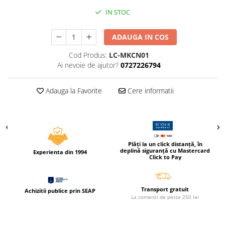
Compas scolar
IN STOC
Sabloane
Truse geometrie
ADAUGA IN COS
Foarfeci
Cod Produs:
LC-MKCN01
Markere evidentiatoare text
Ai nevoie de ajutor?
0727226794
Markere permanente
Adauga la Favorite
Cere informatii
Markere speciale pentru desen
Pixuri si rezerve
Produse Craft
Ghiozdane si genti scolare
Plăți la un click distanță, în
deplină siguranță cu Mastercard
Experienta din 1994
Genti laptop
Click to Pay
Penare
Carti si jocuri pentru copii
Transport gratuit
Achizitii publice prin SEAP
La comenzi de peste 250 lei
Carti de colorat si povestit
Jocuri / Party