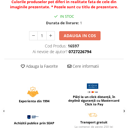
Culorile produselor pot diferi in realitate fata de cele din
Compas scolar
imaginile prezentate. * Pozele sunt cu titlu de prezentare.
Sabloane
IN STOC
Truse geometrie
Durata de livrare:
1
Foarfeci
Markere evidentiatoare text
ADAUGA IN COS
Markere permanente
Cod Produs:
16597
Ai nevoie de ajutor?
0727226794
Markere speciale pentru desen
Pixuri si rezerve
Adauga la Favorite
Cere informatii
Produse Craft
Ghiozdane si genti scolare
Genti laptop
Penare
Plăți la un click distanță, în
deplină siguranță cu Mastercard
Experienta din 1994
Click to Pay
Carti si jocuri pentru copii
Carti de colorat si povestit
Jocuri / Party
Transport gratuit
Achizitii publice prin SEAP
La comenzi de peste 250 lei