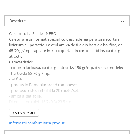
Coperti scolare
Diverse articole pentru scoala
Pachete scolare
Descriere
Caiet muzica 24 file - NEBO
Caietul are un format special, cu deschiderea pe latura scurta si
liniatura cu portativ. Caietul are 24 de file din hartia alba, fina, de
65-70 gr/mp, capsate intr-o coperta din carton subtire, cu design
atractiv.
Caracteristici:
- coperta lucioasa, cu design atractiv, 150 gr/mp, diverse modele;
- hartie de 65-70 gr/mp;
- 24 file;
- produs in Romania/brand romanesc;
- produsul este ambalat la 20 caiete/set;
- ambalaj set: folie.
Dimensiune caiet: 16,7x0,3x23,5 cm
Greutate caiet: 0,08 kg
Dimensiune ambalaj: 17x6x24 cm
VEZI MAI MULT
Greutate produs cu ambalaj: 1,605 kg
Informatii conformitate produs
Nuanta, tonul si intensitatea culorii pot varia in functie de
monitor.