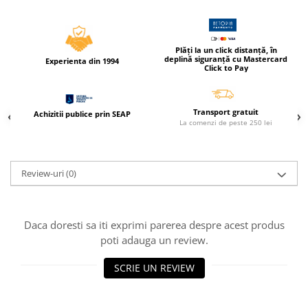
Caiete incepatori Tip I, II, III
Caiete speciale
Hartie creponata
Plăți la un click distanță, în
deplină siguranță cu Mastercard
Experienta din 1994
Hartie glacee
Click to Pay
Vocabulare
Ierbare scolare
Transport gratuit
Achizitii publice prin SEAP
Etichete scolare
La comenzi de peste 250 lei
Acuarele, guase, tempera si
pensule
Accesorii pictura
Review-uri
(0)
Carioci
Ascutitori
Daca doresti sa iti exprimi parerea despre acest produs
Creioane
poti adauga un review.
Creioane cerate
SCRIE UN REVIEW
Creioane colorate
Creioane mecanice si rezerve