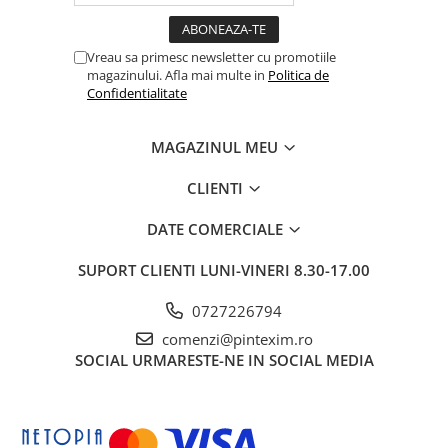
Pixuri si rezerve
Produse Craft
Vreau sa primesc newsletter cu promotiile
magazinului. Afla mai multe in
Politica de
Ghiozdane si genti scolare
Confidentialitate
Genti laptop
MAGAZINUL MEU
Penare
Carti si jocuri pentru copii
CLIENTI
Carti de colorat si povestit
DATE COMERCIALE
Jocuri / Party
Coperti scolare
SUPORT CLIENTI
LUNI-VINERI 8.30-17.00
Diverse articole pentru scoala
0727226794
Pachete scolare
comenzi@pintexim.ro
Produse curatenie
SOCIAL
URMARESTE-NE IN SOCIAL MEDIA
Instrumente de scris
Carioci
Cerneala si rezerva pentru stilou