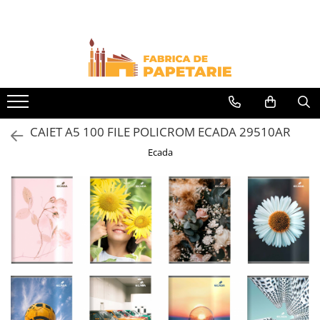
Toate Produsele
Hartie si articole din hartie
Hartie pentru copiator si cartoane
Hartie color pentru copiator
CAIET A5 100 FILE POLICROM ECADA 29510AR
Papetarie personalizata
Ecada
Pliante
Notes adeziv si index adeziv
Bloc Notes-uri brosate
Bloc Notes-uri spiralizate
Etichete
Plicuri personalizate
Plicuri
Tipizate