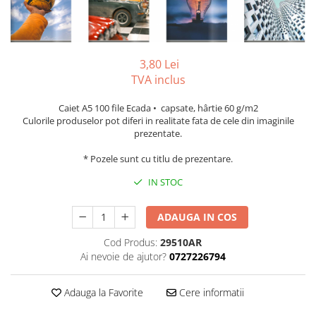
Tipizate autocopiative
Tipizate autocopiative
personalizate
3,80 Lei
Tipizate offset
TVA inclus
Tipizate offset personalizate
Registre
Caiet A5 100 file Ecada • capsate, hârtie 60 g/m2
Culorile produselor pot diferi in realitate fata de cele din imaginile
Rezerva cub notes
prezentate.
Indigo si hartie carbon
* Pozele sunt cu titlu de prezentare.
Caiete pentru birou
IN STOC
Caiete A5
Caiete A4
ADAUGA IN COS
Produse si rechizite scolare
Cod Produs:
29510AR
Caiete si produse din hartie
Ai nevoie de ajutor?
0727226794
Caiete A5
Caiete A4
Adauga la Favorite
Cere informatii
Caiete si blocuri pentru desen