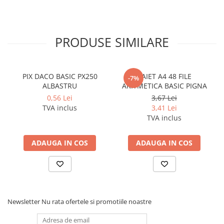
Cerneala si rezerva pentru stilou
Stilouri
Radiere
PRODUSE SIMILARE
Creta scolara
Plastilina
PIX DACO BASIC PX250
CAIET A4 48 FILE
-7%
Echere, rigle, raportoare, compase,
ALBASTRU
ARITMETICA BASIC PIGNA
sabloane, truse geometrie
0,56 Lei
3,67 Lei
TVA inclus
3,41 Lei
Echere
TVA inclus
Rigle
Compas scolar
ADAUGA IN COS
ADAUGA IN COS
Sabloane
Truse geometrie
Foarfeci
Markere evidentiatoare text
Newsletter
Nu rata ofertele si promotiile noastre
Markere permanente
Markere speciale pentru desen